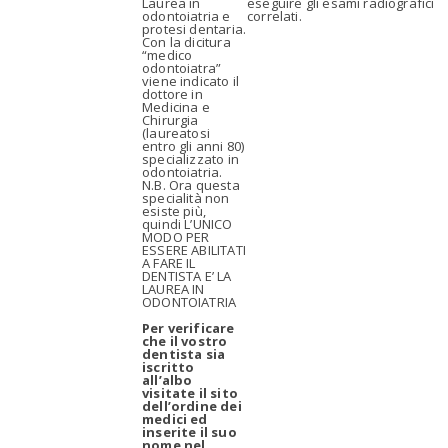
Laurea in
eseguire gli esami radiografici
odontoiatria e
correlati.
protesi dentaria.
Con la dicitura
“medico
odontoiatra”
viene indicato il
dottore in
Medicina e
Chirurgia
(laureatosi
entro gli anni 80)
specializzato in
odontoiatria.
N.B. Ora questa
specialità non
esiste più,
quindi L’UNICO
MODO PER
ESSERE ABILITATI
A FARE IL
DENTISTA E’ LA
LAUREA IN
ODONTOIATRIA
Per verificare
che il vostro
dentista sia
iscritto
all’albo
visitate il sito
dell’ordine dei
medici ed
inserite il suo
nome nel