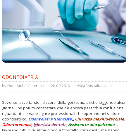
ODONTOIATRIA
by
Dott. Attilio Venerucci
28-09-2010
29840 visualizzazioni
Sovente, ascoltando i discorsi della gente, ma anche leggendo alcuni
giornali, ho potuto constatare che c’è ancora parecchia confusione
riguardante le varie figure professionali che operano nel settore
odontoiatrico.
Odontoiatra
(
Dentista
)
,
Chirurgo maxillo-facciale
,
Odontotecnico
,
Igienista dentale
,
Assistente alla poltrona
…
lavorano tutti in qualche modo a "contatto con i denti" ma hanno