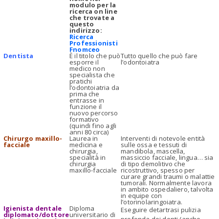
modulo per la
ricerca on line
che trovate a
questo
indirizzo:
Ricerca
Professionisti
Fnomceo
Dentista
È il titolo che può
Tutto quello che può fare
esporre il
l’odontoiatra
medico non
specialista che
pratichi
l’odontoiatria da
prima che
entrasse in
funzione il
nuovo percorso
formativo
(quindi fino agli
anni 80 circa)
Chirurgo maxillo-
Laurea in
Interventi di notevole entità
facciale
medicina e
sulle ossa e tessuti di
chirurgia,
mandibola, mascella,
specialità in
massiccio facciale, lingua… sia
chirurgia
di tipo demolitivo che
maxillo-facciale
ricostruttivo, spesso per
curare grandi traumi o malattie
tumorali. Normalmente lavora
in ambito ospedaliero, talvolta
in equipe con
l’otorinolaringoiatra.
Igienista dentale
Diploma
Eseguire detartrasi pulizia
diplomato/dottore
universitario di