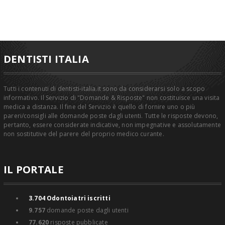
DENTISTI ITALIA
Tutti i contenuti di dentisti-italia.it sono da considerarsi solo a scopo
informativo. Il Servizio di "Domande & Risposte" non costituisce una visita
medica a distanza. Il fine del Servizio è quello di fornire uno o più
pareri/consigli alle domande poste dagli utenti. Tutte le risposte devono,
pertanto, essere considerate indicative, non impegnative e assolutamente
non sostitutive del parere del proprio medico curante.
IL PORTALE
3.704
Odontoiatri iscritti
9.757
domande poste dagli utenti
77.620
risposte pubblicate