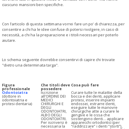
ciascuno mansioni ben specifiche.
Con l’articolo di questa settimana vorrei fare un po’ di chiarezza, per
consentire a chi ha le idee confuse di potersi rivolgere, in caso di
necessità, a chi ha la preparazione e i titoli necessari per poterlo
aiutare.
Lo schema seguente dovrebbe consentirvi di capire chi trovate
"dietro una determinata targa".
Figura
Che titoli deve
Cosa può fare
professionale
possedere
Odontoiatra
Iscrizione
Curare tutte le malattie della
(dottore in
all’ORDINE DEI
bocca e dei denti, applicare
odontoiatria e
MEDICI
protesi, inserire impianti
protesi dentaria)
CHIRURGHI E
endossei, estrarre denti,
DEGLI
eseguire tutte le manovre
ODONTOIATRI,
chirurgiche atte a curare le
ALBO DEGLI
gengive e le ossa che
ODONTOIATRI.
sostengono denti… applicare
Per iscriversi è
apparecchi ortodontici (per
necessaria la
“raddrizzare” i denti “storti”),