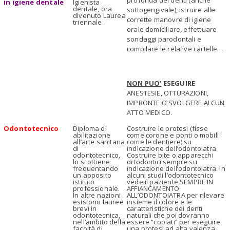
profonda dei denti (anche
in igiene dentale
Igienista
dentale, ora
sottogengivale), istruire alle
divenuto Laurea
corrette manovre di igiene
triennale.
orale domiciliare, effettuare
sondaggi parodontali e
compilare le relative cartelle…
NON PUO’
ESEGUIRE
ANESTESIE, OTTURAZIONI,
IMPRONTE O SVOLGERE ALCUN
ATTO MEDICO.
Odontotecnico
Diploma di
Costruire le protesi (fisse
abilitazione
come corone e ponti o mobili
all’arte sanitaria
come le dentiere) su
di
indicazione dell’odontoiatra.
odontotecnico,
Costruire bite o apparecchi
lo si ottiene
ortodontici sempre su
frequentando
indicazione dell’odontoiatra. In
un apposito
alcuni studi l’odontotecnico
istituto
vede il paziente SEMPRE IN
professionale.
AFFIANCAMENTO
In altre nazioni
ALL’ODONTOIATRA per rilevare
esistono lauree
insieme il colore e le
brevi in
caratteristiche dei denti
odontotecnica,
naturali che poi dovranno
nell’ambito della
essere “copiati” per eseguire
facoltà di
una protesi ad alta valenza