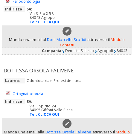
Parodontologia
Indirizzo:
SA
:
Via S. Pio X 58
84043 Agropoli
Tel:
CLICCA QUI
Manda una email al
Dott. Marcello Scafidi
attraverso il
Modulo
Contatti
Campania
Dentista Salerno
Agropoli
84043
DOTT.SSA ORSOLA FALIVENE
Laurea:
Odontoiatria e Protesi dentaria
Ortognatodonzia
Indirizzo:
SA
:
via F. Spirito 24
84095 Giffoni Valle Piana
Tel:
CLICCA QUI
Manda una email alla
Dott.ssa Orsola Falivene
attraverso il
Modulo