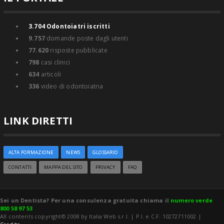
3.704
Odontoiatri iscritti
9.757
domande poste dagli utenti
77.620
risposte pubblicate
798
casi clinici
634
articoli
336
video di odontoiatria
LINK DIRETTI
ALTA FORMAZIONE
NEWS
GLOSSARIO
CONTATTI
MAPPA DEL SITO
PRIVACY
FAQ
Sei un Dentista? Per una consulenza gratuita chiama il
numero verde
800 58 97 53
All contents copyright© 2008 by Italia Web s.r.l. | P.I. e C.F. 10272711002 |