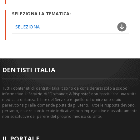
SELEZIONA LA TEMATICA:
SELEZIONA
DENTISTI ITALIA
Tutti i contenuti di dentisti-italia.it sono da considerarsi solo a scopo
informativo. Il Servizio di "Domande & Risposte" non costituisce una visita
medica a distanza. Il fine del Servizio è quello di fornire uno o più
pareri/consigli alle domande poste dagli utenti. Tutte le risposte devono,
pertanto, essere considerate indicative, non impegnative e assolutamente
non sostitutive del parere del proprio medico curante.
IL PORTALE