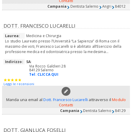
Contatti
Campania
Dentista Salerno
Angri
84012
DOTT. FRANCESCO LUCARELLI
Laurea:
Medicina e Chirurgia
Lo studio Laureato presso l’Università “La Sapienza” di Roma con il
massimo dei voti, Francesco Lucarelli si è abilitato all’Esercizio della
professione medica ed odontoiatrica presso la medesima...
Indirizzo:
SA
:
Via Rocco Galdieri 28
84129 Salerno
Tel:
CLICCA QUI
Leggi le recensioni
Manda una email al
Dott. Francesco Lucarelli
attraverso il
Modulo
Contatti
Campania
Dentista Salerno
84129
DOTT. GIANLUCA FOSELLI