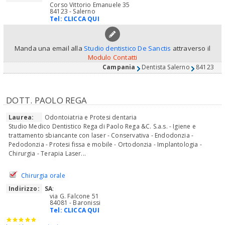
Corso Vittorio Emanuele 35
84123 - Salerno
Tel:
CLICCA QUI
Manda una email alla
Studio dentistico De Sanctis
attraverso il
Modulo Contatti
Campania
Dentista Salerno
84123
DOTT. PAOLO REGA
Laurea:
Odontoiatria e Protesi dentaria
Studio Medico Dentistico Rega di Paolo Rega &C. S.a.s. - Igiene e
trattamento sbiancante con laser - Conservativa - Endodonzia -
Pedodonzia - Protesi fissa e mobile - Ortodonzia - Implantologia -
Chirurgia - Terapia Laser...
Chirurgia orale
Indirizzo:
SA
:
via G. Falcone 51
84081 - Baronissi
Tel:
CLICCA QUI