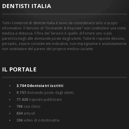
DENTISTI ITALIA
Tutti i contenuti di dentisti-italia.it sono da considerarsi solo a scopo
informativo. Il Servizio di "Domande & Risposte" non costituisce una visita
medica a distanza. Il fine del Servizio è quello di fornire uno o più
pareri/consigli alle domande poste dagli utenti. Tutte le risposte devono,
pertanto, essere considerate indicative, non impegnative e assolutamente
non sostitutive del parere del proprio medico curante.
IL PORTALE
3.704
Odontoiatri iscritti
9.757
domande poste dagli utenti
77.620
risposte pubblicate
798
casi clinici
634
articoli
336
video di odontoiatria