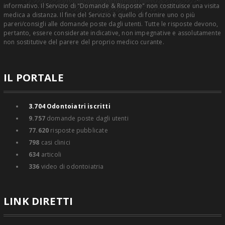
informativo. Il Servizio di "Domande & Risposte" non costituisce una visita
medica a distanza. Il fine del Servizio è quello di fornire uno o più
pareri/consigli alle domande poste dagli utenti. Tutte le risposte devono,
pertanto, essere considerate indicative, non impegnative e assolutamente
non sostitutive del parere del proprio medico curante.
IL PORTALE
3.704
Odontoiatri iscritti
9.757
domande poste dagli utenti
77.620
risposte pubblicate
798
casi clinici
634
articoli
336
video di odontoiatria
LINK DIRETTI