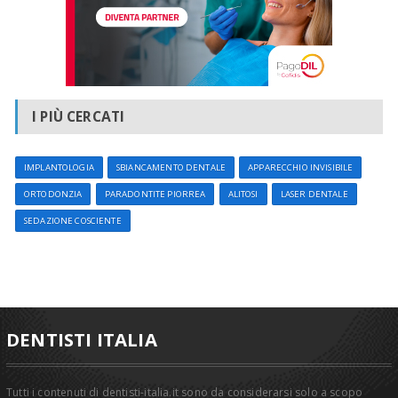
I PIÙ CERCATI
IMPLANTOLOGIA
SBIANCAMENTO DENTALE
APPARECCHIO INVISIBILE
ORTODONZIA
PARADONTITE PIORREA
ALITOSI
LASER DENTALE
SEDAZIONE COSCIENTE
DENTISTI ITALIA
Tutti i contenuti di dentisti-italia.it sono da considerarsi solo a scopo