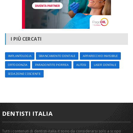
I PIÙ CERCATI
IMPLANTOLOGIA
SBIANCAMENTO DENTALE
APPARECCHIO INVISIBILE
ORTODONZIA
PARADONTITE PIORREA
ALITOSI
LASER DENTALE
SEDAZIONE COSCIENTE
DENTISTI ITALIA
Tutti i contenuti di dentisti-italia.it sono da considerarsi solo a scopo