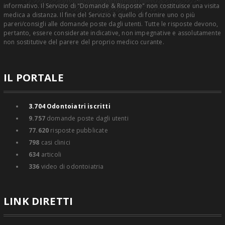
informativo. Il Servizio di "Domande & Risposte" non costituisce una visita
medica a distanza. Il fine del Servizio è quello di fornire uno o più
pareri/consigli alle domande poste dagli utenti. Tutte le risposte devono,
pertanto, essere considerate indicative, non impegnative e assolutamente
non sostitutive del parere del proprio medico curante.
IL PORTALE
3.704
Odontoiatri iscritti
9.757
domande poste dagli utenti
77.620
risposte pubblicate
798
casi clinici
634
articoli
336
video di odontoiatria
LINK DIRETTI