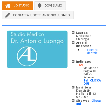
LO STUDIO
DOVE SIAMO
CONTATTA IL DOTT. ANTONIO LUONGO
Laurea:
Medicina e
Chirurgia
Aree di
interesse:
Estetica
dentale
Indirizzo
:
SA
:
Via Marino
Paglia 10
84125
Salerno
Tel:
CLICCA
QUI
Iscritto a
Dentisti-
Italia.it il
: 12-
09-2009
Sito web:
Clicca
qui