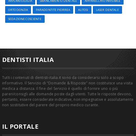
IMPLANTOLOGIA
SBIANCAMENTO DENTALE
APPARECCHIO INVISIBILE
ORTODONZIA
PARADONTITE PIORREA
ALITOSI
LASER DENTALE
SEDAZIONE COSCIENTE
DENTISTI ITALIA
Tutti i contenuti di dentisti-italia.it sono da considerarsi solo a scopo
informativo. Il Servizio di "Domande & Risposte" non costituisce una visita
medica a distanza. Il fine del Servizio è quello di fornire uno o più
pareri/consigli alle domande poste dagli utenti. Tutte le risposte devono,
pertanto, essere considerate indicative, non impegnative e assolutamente
non sostitutive del parere del proprio medico curante.
IL PORTALE