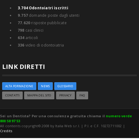
3.704
Odontoiatri iscritti
9.757
domande poste dagli utenti
77.620
risposte pubblicate
798
casi clinici
634
articoli
336
video di odontoiatria
LINK DIRETTI
ALTA FORMAZIONE
NEWS
GLOSSARIO
CONTATTI
MAPPA DEL SITO
PRIVACY
FAQ
Sei un Dentista? Per una consulenza gratuita chiama il
numero verde
800 58 97 53
All contents copyright© 2008 by Italia Web s.r.l. | P.I. e C.F. 10272711002 |
Credits