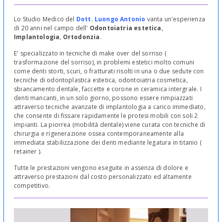
Lo Studio Medico del
Dott. Luongo Antonio
vanta un'esperienza
di 20 anni nel campo dell'
Odontoiatria estetica
,
Implantologia
,
Ortodonzia
.
E' specializzato in tecniche di make over del sorriso (
trasformazione del sorriso), in problemi estetici molto comuni
come denti storti, scuri, o fratturati risolti in una o due sedute con
tecniche di odontoplastica estetica, odontoiatria cosmetica,
sbiancamento dentale, faccette e corone in ceramica intergrale. I
denti mancanti, in un solo giorno, possono essere rimpiazzati
attraverso tecniche avanzate di implantologia a carico immediato,
che consente di fissare rapidamente le protesi mobili con soli 2
impianti. La piorrea (mobilità dentale) viene curata con tecniche di
chirurgia e rigenerazione ossea contemporaneamente alla
immediata stabilizzazione dei denti mediante legatura in titanio (
retainer ).
Tutte le prestazioni vengono eseguite in assenza di dolore e
attraverso prestazioni dal costo personalizzato ed altamente
competitivo.