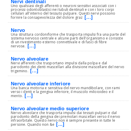
Nervi dentinali
Uno qualsiasi degli afferenti o neuroni sensitivi associati con i
processi odontoblastici nei tubuli dentinali e con i loro corpi
cellulari all'interno del tessuto pulpare. Questi nervi possono
[...]
fornire la consapevolezza del dolore graz
Nervo
Una struttura cordoniforme che trasporta impulsi fra una parte del
sistema nervoso centrale e alcune parti dell'organismo e consiste
di un rivestimento esterno connettivale e di fasci di fibre
[...]
nervose.
Nervo alveolare
Nervi afferenti che trasportano impulsi dalla polpa e dal
parodonto dei denti mascellari alla divisione mascellare del nervo
[...]
trigemino.
Nervo alveolare inferiore
Una banca motoria e sensitiva del nervo mandibolare, con rami
verso i denti e la gengiva inferiore, il muscolo miloioideo e il
[...]
mento.
Nervo alveolare medio superiore
Nervo alveolare che trasporta impulsi dai tessuti pulpari e dal
parodonto della gengiva dei premolari mascellari verso il nervo
infraorbitale. Questo nervo non è sempre presente in tutte le
[...]
persone. Quando non &e