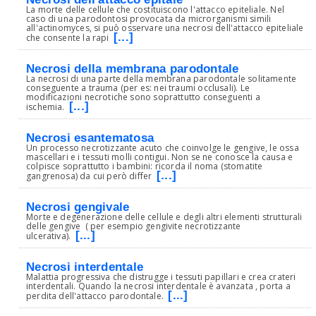
La morte delle cellule che costituiscono l'attacco epiteliale. Nel
caso di una parodontosi provocata da microrganismi simili
all'actinomyces, si può osservare una necrosi dell'attacco epiteliale
[...]
che consente la rapi
Necrosi della membrana parodontale
La necrosi di una parte della membrana parodontale solitamente
conseguente a trauma (per es: nei traumi occlusali). Le
modificazioni necrotiche sono soprattutto conseguenti a
[...]
ischemia.
Necrosi esantematosa
Un processo necrotizzante acuto che coinvolge le gengive, le ossa
mascellari e i tessuti molli contigui. Non se ne conosce la causa e
colpisce soprattutto i bambini: ricorda il noma (stomatite
[...]
gangrenosa) da cui però differ
Necrosi gengivale
Morte e degenerazione delle cellule e degli altri elementi strutturali
delle gengive ( per esempio gengivite necrotizzante
[...]
ulcerativa).
Necrosi interdentale
Malattia progressiva che distrugge i tessuti papillari e crea crateri
interdentali. Quando la necrosi interdentale è avanzata , porta a
[...]
perdita dell'attacco parodontale.