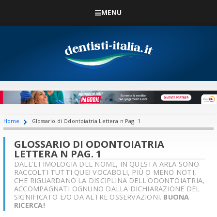
MENU
Home
Glossario di Odontoiatria Lettera n Pag. 1
GLOSSARIO DI ODONTOIATRIA
LETTERA N PAG. 1
DALL'ETIMOLOGIA DEL NOME, IN QUESTA AREA SONO
RACCOLTI TUTTI QUEI VOCABOLI, PIÙ O MENO NOTI,
CHE RIGUARDANO LA DISCIPLINA DELL'ODONTOIATRIA,
ACCOMPAGNATI OGNUNO DALLA DICHIARAZIONE DEL
SIGNIFICATO E/O DA ALTRE OSSERVAZIONI.
BUONA
RICERCA!