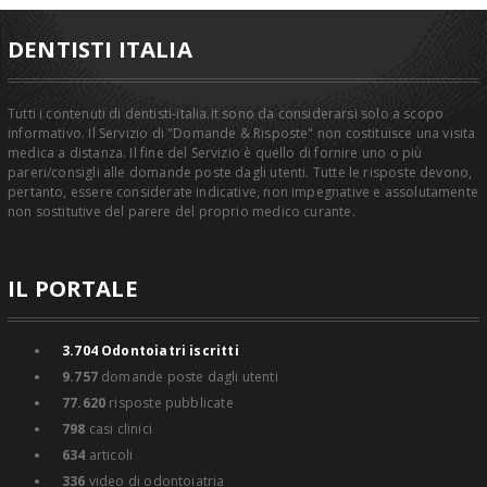
DENTISTI ITALIA
Tutti i contenuti di dentisti-italia.it sono da considerarsi solo a scopo
informativo. Il Servizio di "Domande & Risposte" non costituisce una visita
medica a distanza. Il fine del Servizio è quello di fornire uno o più
pareri/consigli alle domande poste dagli utenti. Tutte le risposte devono,
pertanto, essere considerate indicative, non impegnative e assolutamente
non sostitutive del parere del proprio medico curante.
IL PORTALE
3.704
Odontoiatri iscritti
9.757
domande poste dagli utenti
77.620
risposte pubblicate
798
casi clinici
634
articoli
336
video di odontoiatria