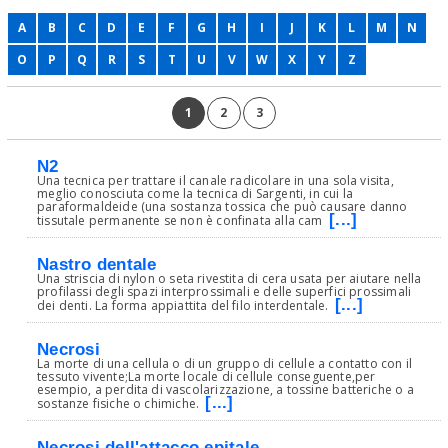
A
B
C
D
E
F
G
H
I
J
K
L
M
N
O
P
Q
R
S
T
U
V
W
X
Y
Z
1
2
3
N2
Una tecnica per trattare il canale radicolare in una sola visita,
meglio conosciuta come la tecnica di Sargenti, in cui la
paraformaldeide (una sostanza tossica che può causare danno
[...]
tissutale permanente se non è confinata alla cam
Nastro dentale
Una striscia di nylon o seta rivestita di cera usata per aiutare nella
profilassi degli spazi interprossimali e delle superfici prossimali
[...]
dei denti. La forma appiattita del filo interdentale.
Necrosi
La morte di una cellula o di un gruppo di cellule a contatto con il
tessuto vivente;La morte locale di cellule conseguente,per
esempio, a perdita di vascolarizzazione, a tossine batteriche o a
[...]
sostanze fisiche o chimiche.
Necrosi dell'attacco epitale