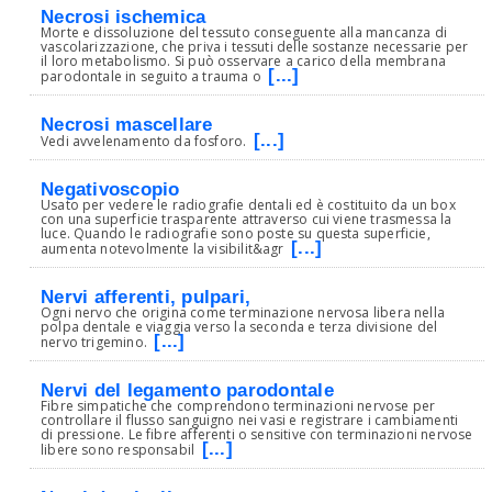
Necrosi ischemica
Morte e dissoluzione del tessuto conseguente alla mancanza di
vascolarizzazione, che priva i tessuti delle sostanze necessarie per
il loro metabolismo. Si può osservare a carico della membrana
[...]
parodontale in seguito a trauma o
Necrosi mascellare
[...]
Vedi avvelenamento da fosforo.
Negativoscopio
Usato per vedere le radiografie dentali ed è costituito da un box
con una superficie trasparente attraverso cui viene trasmessa la
luce. Quando le radiografie sono poste su questa superficie,
[...]
aumenta notevolmente la visibilit&agr
Nervi afferenti, pulpari,
Ogni nervo che origina come terminazione nervosa libera nella
polpa dentale e viaggia verso la seconda e terza divisione del
[...]
nervo trigemino.
Nervi del legamento parodontale
Fibre simpatiche che comprendono terminazioni nervose per
controllare il flusso sanguigno nei vasi e registrare i cambiamenti
di pressione. Le fibre afferenti o sensitive con terminazioni nervose
[...]
libere sono responsabil