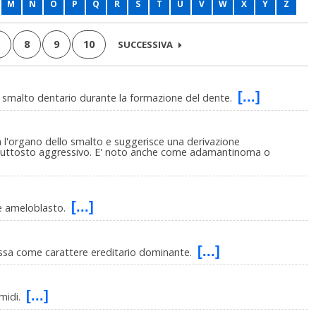
M
N
O
P
Q
R
S
T
U
V
W
X
Y
Z
8
9
10
SUCCESSIVA
[...]
lo smalto dentario durante la formazione del dente.
da l'organo dello smalto e suggerisce una derivazione
piuttosto aggressivo. E' noto anche come adamantinoma o
[...]
he ameloblasto.
[...]
ssa come carattere ereditario dominante.
[...]
amidi.