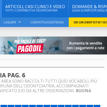
ARTICOLI, CASI CLINICI E VIDEO
DOMANDE & RISP
TUTTI I CONTENUTI DI ODONTOIATRIA
LEGGI LE RISPOSTE DEGLI 
L'EQUIPE
CONTATTI|ASSISTENZA
SEI UN DENTISTA? ISC
A PAG. 6
 AREA SONO RACCOLTI TUTTI QUEI VOCABOLI, PIÙ
CIPLINA DELL'ODONTOIATRIA, ACCOMPAGNATI
IFICATO E/O DA ALTRE OSSERVAZIONI.
BUONA