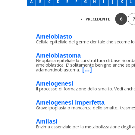
A
B
C
D
E
F
G
H
I
J
K
L
6
7
PRECEDENTE
Ameloblasto
Cellula epiteliale del germe dentale che secerne 
Ameloblastoma
Neoplasia epiteliale la cui struttura di base ricor
ameloblastica. E' solitamente benigno anche se 
[...]
adamantinoblastoma.
Amelogenesi
Il processo di formazione dello smalto. Vedi anc
Amelogenesi imperfetta
Grave ipoplasia o mancanza dello smalto, trasme
Amilasi
Enzima essenziale per la metabolizzazione degli 