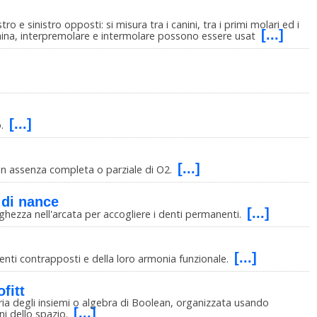
tro e sinistro opposti: si misura tra i canini, tra i primi molari ed i
[...]
anina, interpremolare e intermolare possono essere usat
[...]
o.
[...]
in assenza completa o parziale di O2.
 di nance
[...]
ghezza nell'arcata per accogliere i denti permanenti.
[...]
i denti contrapposti e della loro armonia funzionale.
fitt
oria degli insiemi o algebra di Boolean, organizzata usando
[...]
ani dello spazio.