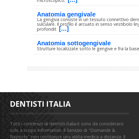
microscopico.
Anatomia gengivale
La gengiva consiste in un tessuto connettivo den
sulculare. Il profilo è arcuato in senso vestibolo l
[...]
profondit
Anatomia sottogengivale
Strutture localizzate sotto le gengive e fra la bas
DENTISTI ITALIA
Tutti i contenuti di dentisti-italia.it sono da considerarsi
solo a scopo informativo. Il Servizio di "Domande &
Risposte" non costituisce una visita medica a distanza. Il