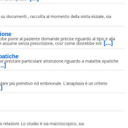
o su documenti , raccolta al momento della visita iniziale, sia
ione
ebbe porre al paziente domande precise riguardo al tipo e alla
[...]
nte assume senza prescrizione, cosi' come dovrebbe ind
patiche
be prestare particolare attenzione riguardo a malattie epatiche
...]
lulare più primitivo ed embrionale. L'anaplasia è un criterio
.]
ro relazioni. Lo studio è sia macroscopico, sia