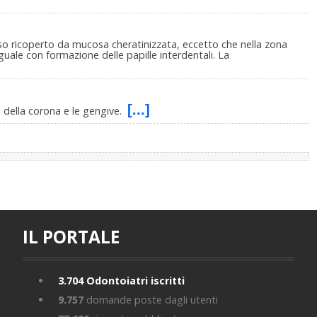
so ricoperto da mucosa cheratinizzata, eccetto che nella zona
inguale con formazione delle papille interdentali. La
[...]
e della corona e le gengive.
IL PORTALE
3.704
Odontoiatri iscritti
9.757
domande poste dagli utenti