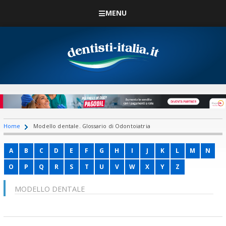
MENU
Home
Modello dentale. Glossario di Odontoiatria
A
B
C
D
E
F
G
H
I
J
K
L
M
N
O
P
Q
R
S
T
U
V
W
X
Y
Z
MODELLO DENTALE