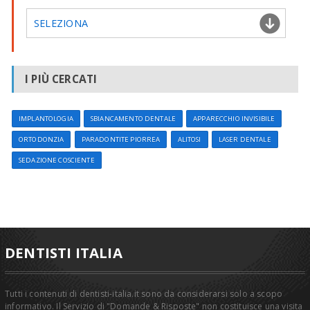
SELEZIONA
I PIÙ CERCATI
IMPLANTOLOGIA
SBIANCAMENTO DENTALE
APPARECCHIO INVISIBILE
ORTODONZIA
PARADONTITE PIORREA
ALITOSI
LASER DENTALE
SEDAZIONE COSCIENTE
DENTISTI ITALIA
Tutti i contenuti di dentisti-italia.it sono da considerarsi solo a scopo
informativo. Il Servizio di "Domande & Risposte" non costituisce una visita