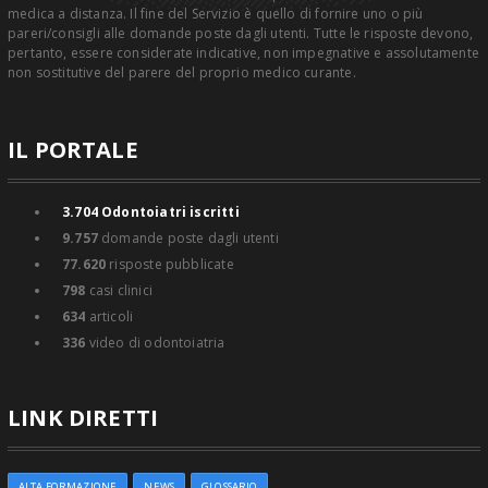
medica a distanza. Il fine del Servizio è quello di fornire uno o più
pareri/consigli alle domande poste dagli utenti. Tutte le risposte devono,
pertanto, essere considerate indicative, non impegnative e assolutamente
non sostitutive del parere del proprio medico curante.
IL PORTALE
3.704
Odontoiatri iscritti
9.757
domande poste dagli utenti
77.620
risposte pubblicate
798
casi clinici
634
articoli
336
video di odontoiatria
LINK DIRETTI
ALTA FORMAZIONE
NEWS
GLOSSARIO