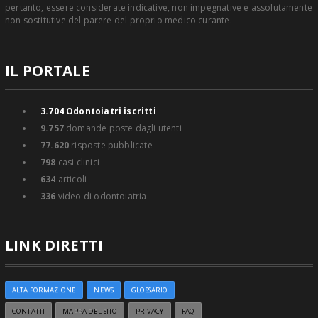
pertanto, essere considerate indicative, non impegnative e assolutamente
non sostitutive del parere del proprio medico curante.
IL PORTALE
3.704
Odontoiatri iscritti
9.757
domande poste dagli utenti
77.620
risposte pubblicate
798
casi clinici
634
articoli
336
video di odontoiatria
LINK DIRETTI
ALTA FORMAZIONE
NEWS
GLOSSARIO
CONTATTI
MAPPA DEL SITO
PRIVACY
FAQ