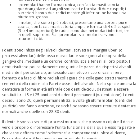
I premolari hanno forma cubica, con faccia masticatoria
quadrangolare ad angoli smussati e fornita di due cuspidi; i
superiori hanno due radici mentre gli inferiori ne hanno una
piuttosto grossa.
I molari, che sono i più robusti, presentano una corona pure
cubica, con faccia masticatoria ampia e fornita di 4 o 5 cuspidi
(3 o 4 nei superiori); le radici sono due nei molari inferiori, tre
in quelli superiori. Sia i premolari sia i molari servono a
triturare i cibi.
I denti sono infissi negli alveoli dentari, scavati nei margini uberi (o
processi alveolari) delle ossa mascellari e sporgono al disopra della
gengiva che, mediante un cercine, contribuisce a tenerli al loro posto. I
denti risultano poi saldamente congiunti alle pareti dei rispettivi alveoli
mediante il periodonzio, un tessuto connettivo ricco di vasi e nervi,
formato da fasci di fibre radiali collagene che collegano strettamente il
cemento della radice alla Parete ossea dell'alveolo. Nella specie umana la
dentatura si forma in età infantile con denti decidui, destinati a essere
sostituiti tra i 5 e i 25 anni anni da denti permanenti (v. dentizione). I denti
decidui sono 20, quelli permanenti 32; a volte gli ultimi molari (denti del
giudizio) non fanno eruzione, cosicché possono essere ritenute dentature
normali anche quelle con 28-30 denti.
Il dente è spesso sede di processi morbosi che possono colpire il dente
vero e proprio o interessare l'unità funzionale della quale esso fa parte e
che viene definita come "odontone" e comprendente, oltre al dente,
l'osso alveolare, il legamento periodontale, la gengiva.