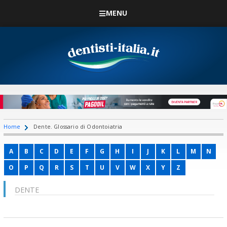
MENU
Home
Dente. Glossario di Odontoiatria
A
B
C
D
E
F
G
H
I
J
K
L
M
N
O
P
Q
R
S
T
U
V
W
X
Y
Z
DENTE