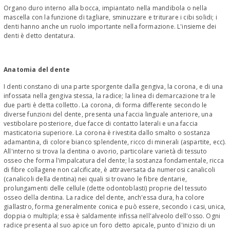
Organo duro interno alla bocca, impiantato nella mandibola o nella
mascella con la funzione di tagliare, sminuzzare e triturare i cibi solidi; i
denti hanno anche un ruolo importante nella formazione. L'insieme dei
denti è detto dentatura.
Anatomia del dente
I denti constano di una parte sporgente dalla gengiva, la corona, e di una
infossata nella gengiva stessa, la radice; la linea di demarcazione tra le
due parti è detta colletto. La corona, di forma differente secondo le
diverse funzioni del dente, presenta una faccia linguale anteriore, una
vestibolare posteriore, due facce di contatto laterali e una faccia
masticatoria superiore. La corona è rivestita dallo smalto o sostanza
adamantina, di colore bianco splendente, ricco di minerali (aspartite, ecc).
All'interno si trova la dentina o avorio, particolare varietà di tessuto
osseo che forma l'impalcatura del dente; la sostanza fondamentale, ricca
di fibre collagene non calcificate, è attraversata da numerosi canalicoli
(canalicoli della dentina) nei quali si trovano le fibre dentarie,
prolungamenti delle cellule (dette odontoblasti) proprie del tessuto
osseo della dentina. La radice del dente, anch'essa dura, ha colore
giallastro, forma generalmente conica e può essere, secondo i casi, unica,
doppia o multipla; essa è saldamente infissa nell'alveolo dell'osso. Ogni
radice presenta al suo apice un foro detto apicale, punto d'inizio di un