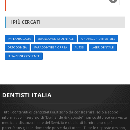
I PIÙ CERCATI
IMPLANTOLOGIA
SBIANCAMENTO DENTALE
APPARECCHIO INVISIBILE
ORTODONZIA
PARADONTITE PIORREA
ALITOSI
LASER DENTALE
SEDAZIONE COSCIENTE
DENTISTI ITALIA
Tutti i contenuti di dentisti-italia.it sono da considerarsi solo a scopo
informativo. Il Servizio di "Domande & Risposte" non costituisce una visita
medica a distanza. Il fine del Servizio è quello di fornire uno o più
pareri/consigli alle domande poste dagli utenti. Tutte le risposte devono,