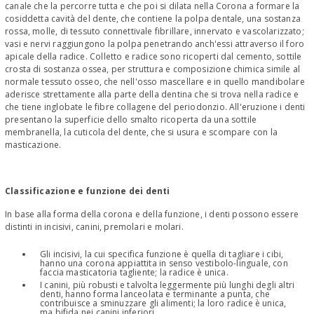
canale che la percorre tutta e che poi si dilata nella Corona a formare la
cosiddetta cavità del dente, che contiene la polpa dentale, una sostanza
rossa, molle, di tessuto connettivale fibrillare, innervato e vascolarizzato;
vasi e nervi raggiungono la polpa penetrando anch'essi attraverso il foro
apicale della radice. Colletto e radice sono ricoperti dal cemento, sottile
crosta di sostanza ossea, per struttura e composizione chimica simile al
normale tessuto osseo, che nell'osso mascellare e in quello mandibolare
aderisce strettamente alla parte della dentina che si trova nella radice e
che tiene inglobate le fibre collagene del periodonzio. All'eruzione i denti
presentano la superficie dello smalto ricoperta da una sottile
membranella, la cuticola del dente, che si usura e scompare con la
masticazione.
Classificazione e funzione dei denti
In base alla forma della corona e della funzione, i denti possono essere
distinti in incisivi, canini, premolari e molari.
Gli incisivi, la cui specifica funzione è quella di tagliare i cibi,
hanno una corona appiattita in senso vestibolo-linguale, con
faccia masticatoria tagliente; la radice è unica.
I canini, più robusti e talvolta leggermente più lunghi degli altri
denti, hanno forma lanceolata e terminante a punta, che
contribuisce a sminuzzare gli alimenti; la loro radice è unica,
ma bifida nei canini inferiori.