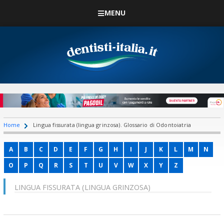
MENU
Home
Lingua fissurata (lingua grinzosa). Glossario di Odontoiatria
A
B
C
D
E
F
G
H
I
J
K
L
M
N
O
P
Q
R
S
T
U
V
W
X
Y
Z
LINGUA FISSURATA (LINGUA GRINZOSA)