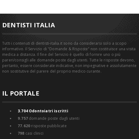
DENTISTI ITALIA
Tutti i contenuti di dentisti-italia.it sono da considerarsi solo a scopo
informativo. Il Servizio di "Domande & Risposte" non costituisce una visita
medica a distanza. Il fine del Servizio è quello di fornire uno o più
pareri/consigli alle domande poste dagli utenti. Tutte le risposte devono,
pertanto, essere considerate indicative, non impegnative e assolutamente
non sostitutive del parere del proprio medico curante.
IL PORTALE
3.704
Odontoiatri iscritti
9.757
domande poste dagli utenti
77.620
risposte pubblicate
798
casi clinici