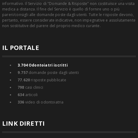
informativo. Il Servizio di "Domande & Risposte" non costituisce una visita
medica a distanza. Il fine del Servizio è quello di fornire uno o più
pareri/consigli alle domande poste dagli utenti. Tutte le risposte devono,
pertanto, essere considerate indicative, non impegnative e assolutamente
non sostitutive del parere del proprio medico curante.
IL PORTALE
3.704
Odontoiatri iscritti
9.757
domande poste dagli utenti
77.620
risposte pubblicate
798
casi clinici
634
articoli
336
video di odontoiatria
LINK DIRETTI