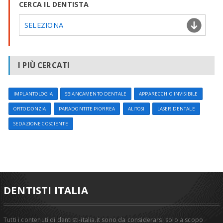
CERCA IL DENTISTA
SELEZIONA
I PIÙ CERCATI
IMPLANTOLOGIA
SBIANCAMENTO DENTALE
APPARECCHIO INVISIBILE
ORTODONZIA
PARADONTITE PIORREA
ALITOSI
LASER DENTALE
SEDAZIONE COSCIENTE
DENTISTI ITALIA
Tutti i contenuti di dentisti-italia.it sono da considerarsi solo a scopo