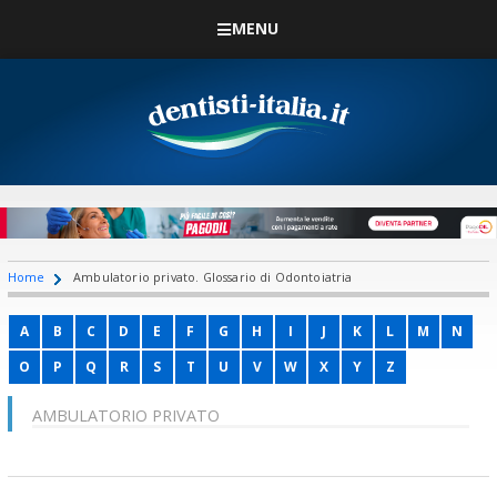
MENU
Home
Ambulatorio privato. Glossario di Odontoiatria
A
B
C
D
E
F
G
H
I
J
K
L
M
N
O
P
Q
R
S
T
U
V
W
X
Y
Z
AMBULATORIO PRIVATO