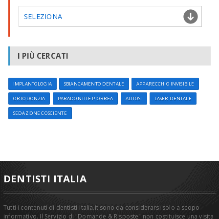
SELEZIONA
I PIÙ CERCATI
IMPLANTOLOGIA
SBIANCAMENTO DENTALE
APPARECCHIO INVISIBILE
ORTODONZIA
PARADONTITE PIORREA
ALITOSI
LASER DENTALE
SEDAZIONE COSCIENTE
DENTISTI ITALIA
Tutti i contenuti di dentisti-italia.it sono da considerarsi solo a scopo
informativo. Il Servizio di "Domande & Risposte" non costituisce una visita