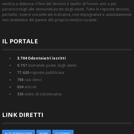
medica a distanza. Il fine del Servizio è quello di fornire uno o più
pareri/consigli alle domande poste dagli utenti. Tutte le risposte devono,
pertanto, essere considerate indicative, non impegnative e assolutamente
non sostitutive del parere del proprio medico curante.
IL PORTALE
3.704
Odontoiatri iscritti
9.757
domande poste dagli utenti
77.620
risposte pubblicate
798
casi clinici
634
articoli
336
video di odontoiatria
LINK DIRETTI
ALTA FORMAZIONE
NEWS
GLOSSARIO