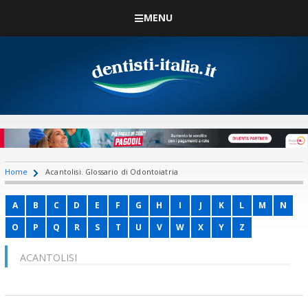
MENU
Home
Acantolisi. Glossario di Odontoiatria
A
B
C
D
E
F
G
H
I
J
K
L
M
N
O
P
Q
R
S
T
U
V
W
X
Y
Z
ACANTOLISI