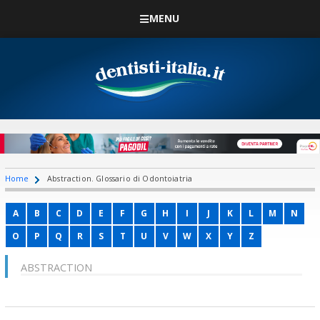
MENU
Home
Abstraction. Glossario di Odontoiatria
A
B
C
D
E
F
G
H
I
J
K
L
M
N
O
P
Q
R
S
T
U
V
W
X
Y
Z
ABSTRACTION