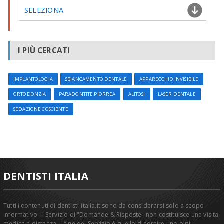
SELEZIONA
I PIÙ CERCATI
IMPLANTOLOGIA
SBIANCAMENTO DENTALE
APPARECCHIO INVISIBILE
ORTODONZIA
PARADONTITE PIORREA
ALITOSI
LASER DENTALE
SEDAZIONE COSCIENTE
DENTISTI ITALIA
Tutti i contenuti di dentisti-italia.it sono da considerarsi solo a scopo
informativo. Il Servizio di "Domande & Risposte" non costituisce una visita
medica a distanza. Il fine del Servizio è quello di fornire uno o più