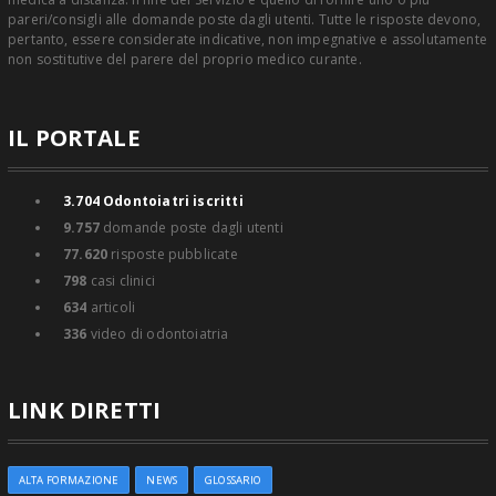
pareri/consigli alle domande poste dagli utenti. Tutte le risposte devono,
pertanto, essere considerate indicative, non impegnative e assolutamente
non sostitutive del parere del proprio medico curante.
IL PORTALE
3.704
Odontoiatri iscritti
9.757
domande poste dagli utenti
77.620
risposte pubblicate
798
casi clinici
634
articoli
336
video di odontoiatria
LINK DIRETTI
ALTA FORMAZIONE
NEWS
GLOSSARIO