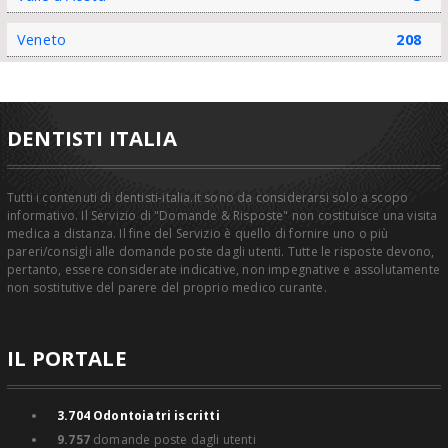
Veneto
208
DENTISTI ITALIA
Tutti i contenuti di dentisti-italia.it sono da considerarsi solo a scopo
informativo. Il Servizio di "Domande & Risposte" non costituisce una visita
medica a distanza. Il fine del Servizio è quello di fornire uno o più
pareri/consigli alle domande poste dagli utenti. Tutte le risposte devono,
pertanto, essere considerate indicative, non impegnative e assolutamente
non sostitutive del parere del proprio medico curante.
IL PORTALE
3.704
Odontoiatri iscritti
9.757
domande poste dagli utenti