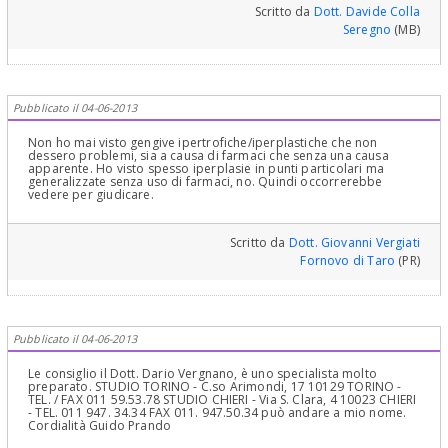
Scritto da
Dott. Davide Colla
Seregno
(MB)
Pubblicato il 04-06-2013
Non ho mai visto gengive ipertrofiche/iperplastiche che non
dessero problemi, sia a causa di farmaci che senza una causa
apparente. Ho visto spesso iperplasie in punti particolari ma
generalizzate senza uso di farmaci, no. Quindi occorrerebbe
vedere per giudicare.
Scritto da
Dott. Giovanni Vergiati
Fornovo di Taro
(PR)
Pubblicato il 04-06-2013
Le consiglio il Dott. Dario Vergnano, è uno specialista molto
preparato. STUDIO TORINO - C.so Arimondi, 17 10129 TORINO -
TEL. / FAX 011 59.53.78 STUDIO CHIERI - Via S. Clara, 4 10023 CHIERI
- TEL. 011 947. 34.34 FAX 011. 947.50.34 può andare a mio nome.
Cordialità Guido Prando