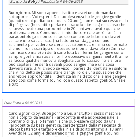
Scritto da
Roby
/ Pubblicato il
04-06-2013
Buongiorno. Mi sono appena iscritto e avrei una domanda da
sottoporre a Voi esperti. Dall'adolescenza ho le gengive gonfie
(quindi ormai parliamo da quasi 20 anni), non è mai successo nulla
di più grave (ho sentito parlare di parodontite ecc.) nel senso che
se avessi avuto una parodontite in 20 anni avrei avuto qualche
problema credo. Comunque, il mio dottore (che però non è un
paradontologo e non so se posso comunque fidarmi o dovrei
cercare uno specialista...) ha fatto un sondaggio con uno
strumento per vedere se c'era recessione ecc. e mi ha confermato
che non ho nessun tipo di recessione (non andava oltre i 2mm se
non ricordo male) e i denti sono tutti ben fermi. Le gengive sono
sempre gonfie ma rosa e non ho eccessivo sanguinamento (tranne
se faccio qualche manovra sbagliata con lo spazzolino e allora
può capitare nei denti davanti poco sangue, ma è una cosa
davvero rara...). Mi chiedo se visto il parere del dentista e i sintomi
che vi ho detto se posso stare tranquillo o è una situazione che
andrebbe approfondita. Il dentista mi ha detto che le mie gengive
sono così come forma (quindi con questo aspetto gonfio). Grazie
a tutti.
Pubblicato il 04-06-2013
Caro Signor Roby, Buongiorno a Lei, anzitutto il sesso maschile
non è colpito da nessuna Parodontite in età adolescenziale, al
contrario di quello femminile che può essere colpito da una
Parodontite su base genetica, caratterizzata dalla mancanza di
placca batterica e tartaro e che inizia di solito intorno ai 13 anni!
Avendo lei 32 anni e dichiarando "ho le gengive gonfie (quindi