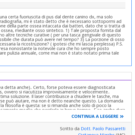
una certa fuoriuscita di pus dal dente canino dx, ma solo
 radiografia, mi è stato detto che è necessario sottopormi ad
one della parte ossea intaccata dai batteri, dato che si tratta di
 ossea, mediante osso sintetico. 1) Tale proposta fornita dal
ono altre tecniche curative ( per una tasca gengivale di questo
ossibile che durata può avere nel tempo? 3) La porzione di osso
essaria la ricostruzione? ( ipotesi che mi lascia perplessa) P.S.
presa nonostante la notevole cura che ho sempre posto
olare pulizia annuale, come mai non è stato notato prima tale
a detta anche).. Certo, forse poteva essere diagnosticata
s, ovvero si riacutizza improvvisamente e velocemente..
ma soluzione. Il laser contribuisce a chiudere le tasche, ma
forse può aiutare, ma non è detto neanche questo. La domanda
la filosofia è questa: se si rimanda anche solo di poco la
nsamente meglio che perderlo in breve tempo.. E se anche dura
n può essere ad esempio di 1-2 anni, ma un po' di più.. La 3
CONTINUA A LEGGERE
nica che vuole eseguire..
Scritto da
Dott. Paolo Passaretti
Civitanova Marche
(MC)