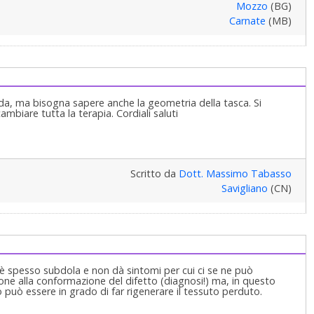
Mozzo
(BG)
Carnate
(MB)
nda, ma bisogna sapere anche la geometria della tasca. Si
mbiare tutta la terapia. Cordiali saluti
Scritto da
Dott. Massimo Tabasso
Savigliano
(CN)
 è spesso subdola e non dà sintomi per cui ci se ne può
zione alla conformazione del difetto (diagnosi!) ma, in questo
può essere in grado di far rigenerare il tessuto perduto.