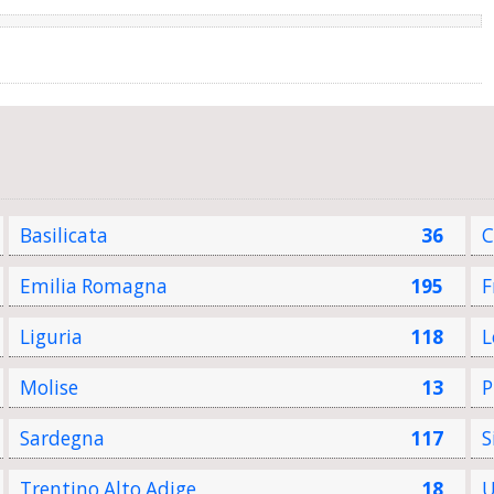
Basilicata
36
C
Emilia Romagna
195
F
Liguria
118
L
Molise
13
P
Sardegna
117
S
Trentino Alto Adige
18
U