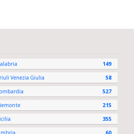
alabria
149
riuli Venezia Giulia
58
ombardia
527
iemonte
215
icilia
355
mbria
60