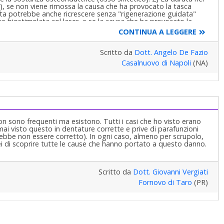
, se non viene rimossa la causa che ha provocato la tasca
ta potrebbe anche ricrescere senza "rigenerazione guidata"
 biostimolata col laser, e se la causa che ha provocato la
 avviene per caso ed ogni evento patologico ha la sua causa!
CONTINUA A LEGGERE
è la malattia e quale la sua "eziopatogenesi", cioè la sua
requente di lesioni parodontali è il microtraumatismo da
calizzato ad un dente, ad un gruppo di denti, oppure a tutti i
Scritto da
Dott. Angelo De Fazio
ngiurare il pericolo che la malattia non si ripeterà in futuro!
Casalnuovo di Napoli
(NA)
n sono frequenti ma esistono. Tutti i casi che ho visto erano
mai visto questo in dentature corrette e prive di parafunzioni
ebbe non essere corretto). In ogni caso, almeno per scrupolo,
ei di scoprire tutte le cause che hanno portato a questo danno.
Scritto da
Dott. Giovanni Vergiati
Fornovo di Taro
(PR)