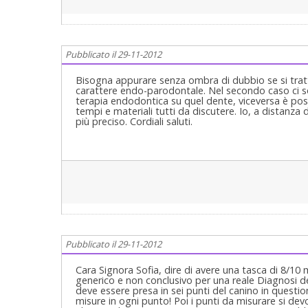
Pubblicato il 29-11-2012
Bisogna appurare senza ombra di dubbio se si tratta
carattere endo-parodontale. Nel secondo caso ci so
terapia endodontica su quel dente, viceversa è poss
tempi e materiali tutti da discutere. Io, a distanza 
più preciso. Cordiali saluti.
Pubblicato il 29-11-2012
Cara Signora Sofia, dire di avere una tasca di 8/10 mm su un canino, con gemizio di pus, è veramente molto generico e non conclusivo per una reale Diagnosi della patologia presente! Anzitutto la misurazione della tasca deve essere presa in sei punti del canino in questione e non in un solo punto ed è necessario quindi sapere le misure in ogni punto! Poi i punti da misurare si devono estendere a tutti i denti di tutta la bocca perchè se avesse altre tasche con misure maggiori ai 4-5 mm, sarebbe una Parodontite Diffusa o no a seconda del coinvolgimento patologico! Se invece non ci fossero tasche altrove ed addirittura non ce ne fossero negli altri punti di quel canino, non sarebbe una tasca parodontale ma semplicemente una tasca aperta dal pus che si è fatto strada dalla profondità e magari è una Parodontite acuta apicale o una granuloma ascessualizzato per necrosi del dente! Ecco che sapere e valutare la vitalità del dente è fondamentale! A questo punto basterebbe curare il Dente, se fosse in Necrosi e basta! Ciò detto, se invece ci fossero altre tasche, potremmo fare diagnosi di Parodontite! Ma quale parodontite? Ce ne sono vari tipi ed in vari stadi ed è indispensabile fare una Diagnosi per impostare una terapia certa! Ed allora le spiego prima cosa sia una Visita Parodontale e poi cosa sia una Paroidontite!Non ci vuole puoi così tanto! Purtroppo spesso manca la capacità di fare una visita completa Odontoiatrica che "spazi " su tutte le varie Specialità e che valuti il Dente non come dente a se stante, ma come "UNITA' DENTALE" ossia come Dente e il suo Parodonto e i rapporti Gnatologici coi denti e le unità dentali prossimali ed antagoniste! Il Parodontologo ha questa mentalità! Ma non solo Lui! Anche un qualsiasi Dentista Generico che però sappia fare il Dentista. Il Parodontologo o il Dentista quindi, deve avere una "Cultura Odontoiatrica completa con conoscenze altissime di tutte le altre specialità dell’Odontoiatria, supervisionate da questa Mentalità Parodontale" Ecco che la Visita Parodontale, diventa una visita "totale odontoiatrica". È quindi una visita complessa che richiede almeno un’ora/due ore, compreso un Colloquio col Paziente, seguita da una Preparazione Iniziale dell’apparato Stomatognatico, un rilievo di dati ed eventualmente analisi cliniche, che richiedono almeno ulteriori due/quattro ore ed infine una seconda visita detta Visita di Rivalutazione Parodontale, che richiede due/tre ore in cui si emette una Diagnosi, una Prognosi, un Piano Terapeutico non solo Parodontale ma Totale di tutti i problemi e Patologie presenti! Questo è essenziale per arrivare ad una corretta Diagnosi ed emettere una altrettanto corretta Prognosi. Insomma devo poter mantenere viva ed in allerta tutta la mia "Capacità di Clinico Medico e Parodontologo".ad una diagnosi esatta, ad emettere una Prognosi, ed infine ad un ulteriore colloquio col paziente che sarà reso edotto su tutti i suoi problemi (sottolineando complicazioni, tempi, possibilità di recidive etc.) la "terapia parodontale", spesso, per la sua importanza e complessità, coinvolge tutta l’Odontoiatria. Tenga presente poi che esistono dei sintomi detti sinalgie, che praticamente, per incapacità del nucleo caudato del cervello a cui arrivano tutti gli stimoli dolorosi di una metà della bocca, possono provenire non dal dente in causa ma da denti o parodonto anche lontano. Quindi bisogna fare una accurata visita Odontoiatrica completa ed accurata Poi una visita Gnatologica e conservativo-endodontica accurata ed una visita Parodontale e stia certa che si arriva ad una diagnosi. Tenga inoltre presente che la visita Odontoiatrica deve essere totale.Questa plurispecialità, ripeto e non mi stancherò mai di ripeterlo, della visita che comprenda anche un sondaggio parodontale totale e completo, deve essere parte costante in qualsiasi Visita anche solo Generica Odontoiatrica per qualsiasi motivo sia stata fatta e che in genere non viene mai fatta, invece, purtroppo, specie nei centri Low Cost! Non si procede per tentativi ma una terapia la si imposta solo dopo una Diagnosi ed una Diagnosi ci deve essere per forza!Ha descritto sintomi che possono essere parodontali o stomatologici di patologie orali, se quanto segue come la doppia visita parodontale intervallata dalla preparazione parodontale iniziale con Igiene Orale, Curettage e Scaling e Root planing, Serie completa di Rx endorali, modelli di studio Gnatologici e Parodontali e soprattutto doppio sondaggio parodontali in prima e seconda visita di rivalutazione, allora manca qualcosa di estremamente importante per la Diagnosi! Così come mancherebbe se non fosse stata fatta una accurata anamnesi clinica sistemica oltre che odontostomatologica totale! L’aspetto a buccia d’arancio