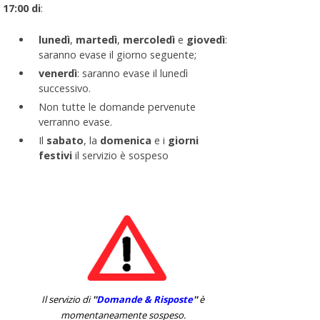
17:00 di
:
lunedì
,
martedì
,
mercoledì
e
giovedì
:
saranno evase il giorno seguente;
venerdì
: saranno evase il lunedì
successivo.
Non tutte le domande pervenute
verranno evase.
Il
sabato
, la
domenica
e i
giorni
festivi
il servizio è sospeso
Il servizio di
''
Domande & Risposte
''
è
momentaneamente sospeso.