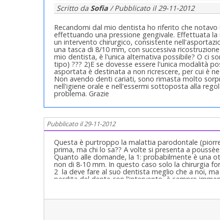
Scritto da
Sofia
/ Pubblicato il
29-11-2012
Recandomi dal mio dentista ho riferito che notavo 
effettuando una pressione gengivale. Effettuata la
un intervento chirurgico, consistente nell'asportazi
una tasca di 8/10 mm, con successiva ricostruzione
mio dentista, è l'unica alternativa possibile? O ci s
tipo) ??? 2)E se dovesse essere l'unica modalità p
asportata è destinata a non ricrescere, per cui è nec
Non avendo denti cariati, sono rimasta molto sor
nell'igiene orale e nell'essermi sottoposta alla reg
problema. Grazie
Pubblicato il 29-11-2012
Questa è purtroppo la malattia parodontale (piorre
prima, ma chi lo sa?? A volte si presenta a poussèe
Quanto alle domande, la 1: probabilmente è una otti
non di 8-10 mm. In questo caso solo la chirurgia 
2 la deve fare al suo dentista meglio che a noi, ma 
perdita del dente con l'intervento, è sempre imme
poco, è tutto di guadagnato. Certo, il vantaggio no
anche se le deve far spiegare da lui in base alla tec