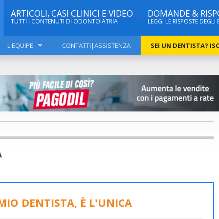
ARTICOLI, CASI CLINICI E VIDEO
DOMANDE & RISP
TUTTI I CONTENUTI DI ODONTOIATRIA
LEGGI LE RISPOSTE DEGLI 
L'EQUIPE
CONTATTI|ASSISTENZA
SEI UN DENTISTA? ISC
A
IO DENTISTA, È L'UNICA