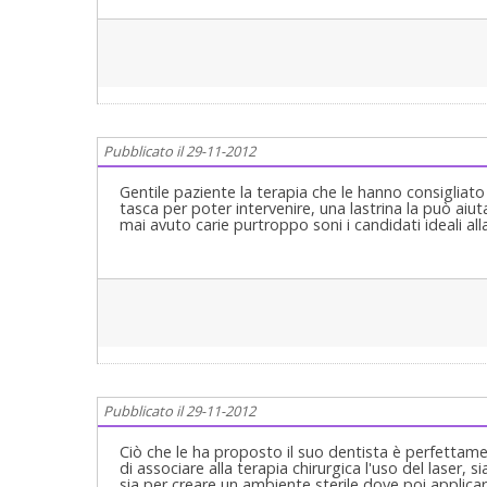
Pubblicato il 29-11-2012
Gentile paziente la terapia che le hanno consigliat
tasca per poter intervenire, una lastrina la può aiu
mai avuto carie purtroppo soni i candidati ideali all
Pubblicato il 29-11-2012
Ciò che le ha proposto il suo dentista è perfettame
di associare alla terapia chirurgica l'uso del laser, s
sia per creare un ambiente sterile dove poi applicar