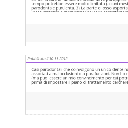
tempo potrebbe essere molto limitata (alcuni mesi)
parodontale purulenta. 3) La parte di osso asporta
(osso sintetico e membrana) se viene correttamente
tasca parodontale purulenta è stata rimossa. Nulla
La diagnosi consiste appunto nel riconoscere quale 
causa. Una causa molto insidiosa ma anche molto f
malocclusione o da parafunzione, che può essere lo
denti. Solo eliminando la causa, mi ripeto, si può sco
Cordiali saluti.
Pubblicato il 30-11-2012
Casi parodontali che coinvolgono un unico dente no
associati a malocclusioni o a parafunzioni. Non ho 
(ma puo' essere un mio convincimento per cui potr
prima di impostare il piano di trattamento cercher