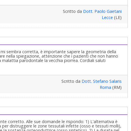
Scritto da
Dott. Paolo Gaetani
Lecce
(LE)
o mi sembra corretta, è importante sapere la geometria della
tare nella spiegazione, attenzione che i pazienti che non hanno
a malattia parodontale la vecchia piorrea. Cordiali saluti
Scritto da
Dott. Stefano Salaris
Roma
(RM)
nte corretto. Alle sue domande le rispondo: 1) L'alternativa è
ia per distruggere le zone tessutali infette (osso e tessuti molli),
e la sostanza osteonduttrice (osso sintetico). 2) La durata nel