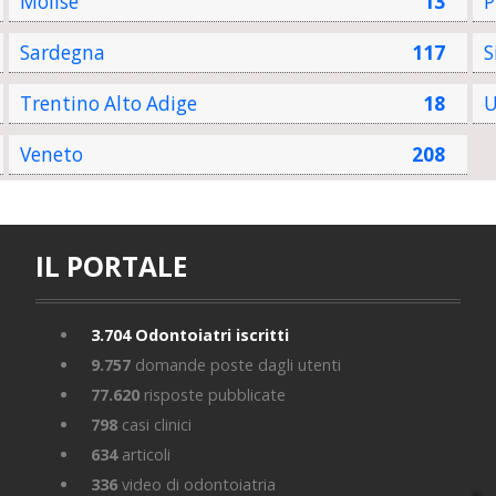
Molise
13
P
Sardegna
117
S
Trentino Alto Adige
18
U
Veneto
208
IL PORTALE
3.704
Odontoiatri iscritti
9.757
domande poste dagli utenti
77.620
risposte pubblicate
798
casi clinici
634
articoli
336
video di odontoiatria