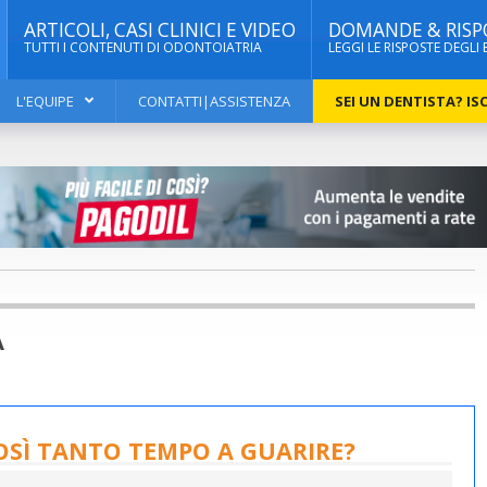
ARTICOLI, CASI CLINICI E VIDEO
DOMANDE & RISP
TUTTI I CONTENUTI DI ODONTOIATRIA
LEGGI LE RISPOSTE DEGLI 
L'EQUIPE
CONTATTI|ASSISTENZA
SEI UN DENTISTA? ISC
A
COSÌ TANTO TEMPO A GUARIRE?