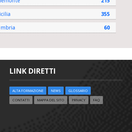
iemonte
215
icilia
355
mbria
60
LINK DIRETTI
ALTA FORMAZIONE
NEWS
GLOSSARIO
CONTATTI
MAPPA DEL SITO
PRIVACY
FAQ