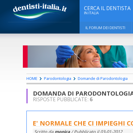
CERCA IL DENTISTA
IN ITALIA
IL FORUM DEI DENTISTI
HOME
Parodontologia
Domande di Parodontologia
DOMANDA DI PARODONTOLOGI
RISPOSTE PUBBLICATE:
6
E' NORMALE CHE CI IMPIEGHI 
Scritto da
monica
/ Pubblicato il
03-01-2012