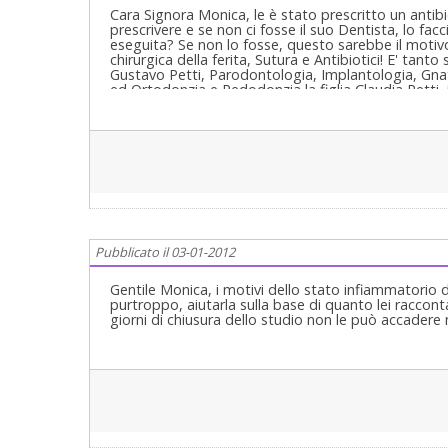
Cara Signora Monica, le è stato prescritto un antibi
prescrivere e se non ci fosse il suo Dentista, lo fac
eseguita? Se non lo fosse, questo sarebbe il motivo 
chirurgica della ferita, Sutura e Antibiotici! E' tan
Gustavo Petti, Parodontologia, Implantologia, Gnato
ed Ortodonzia e Pedodonzia la figlia Claudia Petti, i
Pubblicato il 03-01-2012
Gentile Monica, i motivi dello stato infiammatorio d
purtroppo, aiutarla sulla base di quanto lei raccont
giorni di chiusura dello studio non le può accadere