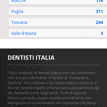
Marche
116
Puglia
311
Toscana
244
Valle d'Aosta
3
DENTISTI ITALIA
Tutti i contenuti di dentisti-italia.it sono da considerarsi
solo a scopo informativo. Il Servizio di "Domande &
Risposte" non costituisce una visita medica a distanza. Il
fine del Servizio è quello di fornire uno o più pareri/consigli
alle domande poste dagli utenti. Tutte le risposte
devono, pertanto, essere considerate indicative, non
impegnative e assolutamente non sostitutive del parere