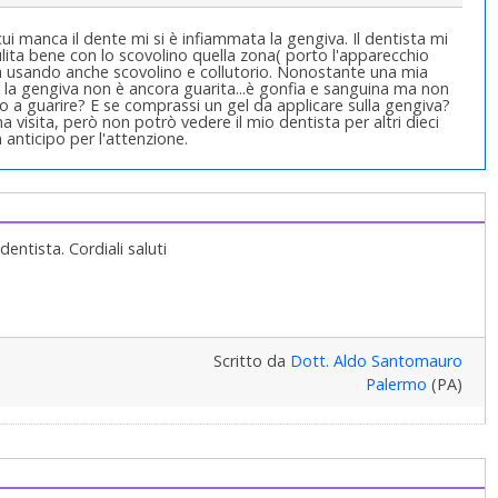
i manca il dente mi si è infiammata la gengiva. Il dentista mi
lita bene con lo scovolino quella zona( porto l'apparecchio
ia usando anche scovolino e collutorio. Nonostante una mia
 la gengiva non è ancora guarita...è gonfia e sanguina ma non
o a guarire? E se comprassi un gel da applicare sulla gengiva?
na visita, però non potrò vedere il mio dentista per altri dieci
in anticipo per l'attenzione.
dentista. Cordiali saluti
Scritto da
Dott. Aldo Santomauro
Palermo
(PA)