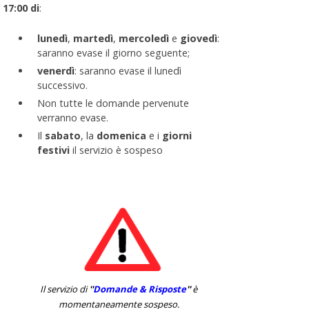
17:00 di
:
lunedì
,
martedì
,
mercoledì
e
giovedì
:
saranno evase il giorno seguente;
venerdì
: saranno evase il lunedì
successivo.
Non tutte le domande pervenute
verranno evase.
Il
sabato
, la
domenica
e i
giorni
festivi
il servizio è sospeso
Il servizio di
''
Domande & Risposte
''
è
momentaneamente sospeso.