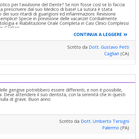
otico per l'avulsione del Dente? Se non fosse così se lo faccia
cia prescrivere dal suo Medico di base! La sutura è stata
dei suoi ritardi di guarigioni ed infiammazioni. Revisione
to semplice! Specie in previsione delle vacanze! Cordialmente
logia e Riabilitazione Orale Completa in Casi Clinici Complessi
n Cagliari
CONTINUA A LEGGERE
Scritto da
Dott. Gustavo Petti
Cagliari
(CA)
elle gengive potrebbero essere differenti, e non è possibile,
a. Deve attendere il suo dentista, con la serenità che in questi
 nulla di grave. Buon anno
Scritto da
Dott. Umberto Tersigni
Palermo
(PA)