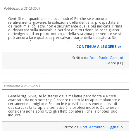
Pubblicato il 25-05-2011
Gent. Silvia, quanti anni ha sua madre? Perchè se è ancora
relativamente giovane, la soluzione della dentiera, prospettatale
da molti miei colleghi, non è sicuramente quella più indicata. Prima
di disperare sulla inevitabile perdita di tutti i denti, le consiglierei
di rivolgersi ad un parodontologo della sua zona per vedere se si
può ancora fare qualcosa per salvare parte della dentatura. Se
proprio non fosse possibile, si può prendere in considerazione
anche gli impianti, ma non necessariamente come supporto per
CONTINUA A LEGGERE
delle protesi totalmente fisse (più costose), bensì come
stabilizzatori di protesi rimovibili o anche per fissare delle protesi
avvitate. Le possibilità sono molte. Se vuole farsi un'idea, la
Scritto da
Dott. Paolo Gaetani
rimando al mio sito www.dottgaetani.it dove potrà trovare un pò
Lecce
(LE)
di informazioni al riguardo. Cordiali saluti.
Pubblicato il 26-05-2011
Gentile sig. Silvia, se lo stadio della malattia parodontale é così
avanzato da non potere più essere risolto la terapia implantare e
certamente la migliore. Se non le è possibile sostenere i costi di
questa cura la terapia alternativa è la protesi mobile. Da tenere in
considerazione sono tutti gli effetti collaterali che la protesi può
indurre.
Scritto da
Dott. Antonino Ruggirello