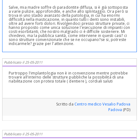
Salve, mia madre soffre di paradontite diffusa, si è già sottoposta
a varie pulizie, approfondite, e anche allo splintaggio. Ora però si
trova in uno stadio avanzato della patologia, in cui ha enormi
difficoltà nella masticazione, in quanto tutti i denti sono instabili,
oltre ad avere forti dolori. Rivolgendoci presso strutture private, ci
hanno proposto come unica soluzione l'esecuzione di impianti con
costi esorbitanti, che nostro malgrado ci è difficile sostenere. Mi
chiedevo, ma la pubblica sanità, come interviene in questi casi? ci
sono strutture convenzionate che se ne occupano?se si, potreste
indicarmele? grazie per l'attenzione.
Pubblicato il 25-05-2011
Purtroppo l'implantologia non è in convenzione mentre potrebbe
trovare all'interno delle strutture pubbliche la possibilità di una
riabilitazione con protesi totale ( dentiere ), cordiali saluti
Scritto da
Centro medico Vesalio Padova
Padova
(PD)
Pubblicato il 25-05-2011