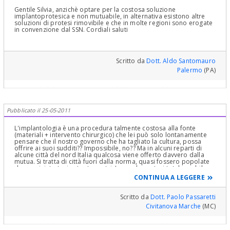
Gentile Silvia, anzichè optare per la costosa soluzione
implantoprotesica e non mutuabile, in alternativa esistono altre
soluzioni di protesi rimovibile e che in molte regioni sono erogate
in convenzione dal SSN. Cordiali saluti
Scritto da
Dott. Aldo Santomauro
Palermo
(PA)
Pubblicato il 25-05-2011
L'implantologia è una procedura talmente costosa alla fonte
(materiali + intervento chirurgico) che lei può solo lontanamente
pensare che il nostro governo che ha tagliato la cultura, possa
offrire ai suoi sudditi?? Impossibile, no?? Ma in alcuni reparti di
alcune città del nord Italia qualcosa viene offerto davvero dalla
mutua. Si tratta di città fuori dalla norma, quasi fossero popolate
da amministratori extra-terrestri. Invece la protesi totale mobile
(ottima scelta peraltro, si porta benissimo se ben fatta) viene
CONTINUA A LEGGERE
offerta più diffusamente dalle ASL italiane. Ma anche qui non è
detto: lei sa che in alcuni ospedali della parte sud dell'Italia ci sono
macchinari diagnostici e terapeutici avanzatissimi e costosissimi
Scritto da
Dott. Paolo Passaretti
che giacciono inutilizzati in uno scantinato perchè non c'è nessuno
Civitanova Marche
(MC)
che li utilizza. Questo per motivi di clientele malavitose. E allora??
E' un terno al lotto.