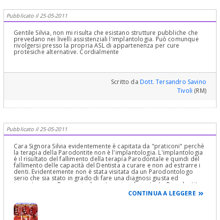
Pubblicato il 25-05-2011
Gentile Silvia, non mi risulta che esistano strutture pubbliche che
prevedano nei livelli assistenziali l'implantologia. Può comunque
rivolgersi presso la propria ASL di appartenenza per cure
protesiche alternative. Cordialmente
Scritto da
Dott. Tersandro Savino
Tivoli
(RM)
Pubblicato il 25-05-2011
Cara Signora Silvia evidentemente è capitata da "praticoni" perchè
la terapia della Parodontite non è l'implantologia. L'implantologia
è il risultato del fallimento della terapia Parodontale e quindi del
fallimento delle capacità del Dentista a curare e non ad estrarre i
denti. Evidentemente non è stata visitata da un Parodontologo
serio che sia stato in grado di fare una diagnosi giusta ed
impostare una Prognosi ed una terapia adeguata. La Parodontite
si cura. Si può curare.Si deve curare. E' semplicemente allucinante
CONTINUA A LEGGERE
che le sia stato proposto un programma di NON TERAPIA così.La
gengiva si stacca dal dente e si forma una tasca parodontale
aprendo la porta ai microbi entrano ed incominciano a
distruggere il Parodonto, ossia il tessuto che sta intorno al dente,