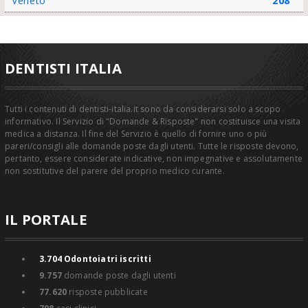
Veneto
208
DENTISTI ITALIA
Tutti i contenuti di dentisti-italia.it sono da considerarsi solo a scopo
informativo. Il Servizio di "Domande & Risposte" non costituisce una visita
medica a distanza. Il fine del Servizio è quello di fornire uno o più
pareri/consigli alle domande poste dagli utenti. Tutte le risposte devono,
pertanto, essere considerate indicative, non impegnative e assolutamente
non sostitutive del parere del proprio medico curante.
IL PORTALE
3.704
Odontoiatri iscritti
9.757
domande poste dagli utenti
77.620
risposte pubblicate