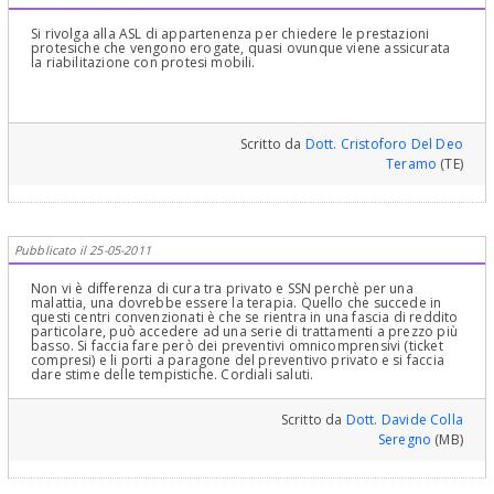
conservativa, endodontica, protesica in presenza di insufficienza
di gengiva aderente, infine vada sul mio sito, le sarà molto utile:
Si rivolga alla ASL di appartenenza per chiedere le prestazioni
www gustavopetti.it ; le ripeto si faccia visitare da un vero
protesiche che vengono erogate, quasi ovunque viene assicurata
parodontologo.Le lascio una foto con difetti ossei complessi a più
la riabilitazione con protesi mobili.
pareti dovuti a tasche parodontali che vede pulite perchè è stata
fatta la preparazione iniziale descritta e la loro ricostruzione e in
fondo la loro rigenerazione. Cordialmente Gustavo Petti,
Parodontologia, Implantologia, Gnatologia e Riabilitazione Orale
Completa in Casi Clinici Complessi ed Ortodonzia e Pedodonzia la
figlia Claudia Petti, in Cagliari
Scritto da
Dott. Cristoforo Del Deo
Teramo
(TE)
Pubblicato il 25-05-2011
Non vi è differenza di cura tra privato e SSN perchè per una
malattia, una dovrebbe essere la terapia. Quello che succede in
questi centri convenzionati è che se rientra in una fascia di reddito
particolare, può accedere ad una serie di trattamenti a prezzo più
basso. Si faccia fare però dei preventivi omnicomprensivi (ticket
compresi) e li porti a paragone del preventivo privato e si faccia
dare stime delle tempistiche. Cordiali saluti.
Scritto da
Dott. Davide Colla
Seregno
(MB)