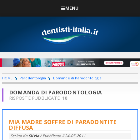
MENU
HOME
Parodontologia
Domande di Parodontologia
DOMANDA DI PARODONTOLOGIA
RISPOSTE PUBBLICATE:
10
MIA MADRE SOFFRE DI PARADONTITE
DIFFUSA
Scritto da
Silvia
/ Pubblicato il
24-05-2011