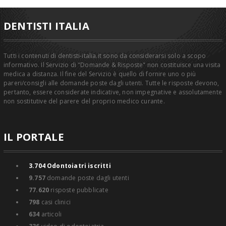
DENTISTI ITALIA
Tutti i contenuti di dentisti-italia.it sono da considerarsi solo a scopo
informativo. Il Servizio di "Domande & Risposte" non costituisce una visita
medica a distanza. Il fine del Servizio è quello di fornire uno o più
pareri/consigli alle domande poste dagli utenti. Tutte le risposte devono,
pertanto, essere considerate indicative, non impegnative e assolutamente
non sostitutive del parere del proprio medico curante.
IL PORTALE
3.704
Odontoiatri iscritti
9.757
domande poste dagli utenti
77.620
risposte pubblicate
798
casi clinici
634
articoli