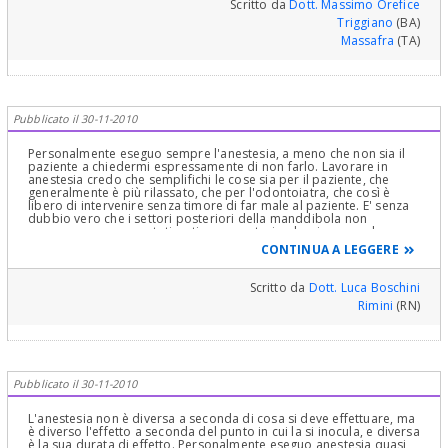
Scritto da
Dott. Massimo Orefice
Triggiano
(BA)
Massafra
(TA)
Pubblicato il 30-11-2010
Personalmente eseguo sempre l'anestesia, a meno che non sia il
paziente a chiedermi espressamente di non farlo. Lavorare in
anestesia credo che semplifichi le cose sia per il paziente, che
generalmente è più rilassato, che per l'odontoiatra, che così è
libero di intervenire senza timore di far male al paziente. E' senza
dubbio vero che i settori posteriori della manddibola non
possono essere anestetizzati con anestesia plessica come la
porzione anteriore o il mascellare posteriore. Pertanto è
CONTINUA A LEGGERE
necessario ricorrere alla tecnica tronculare o intraligamentosa.
Talvolta queste due tecniche sono leggermente più fastidiose, ma
generalmente molto efficaci. Se parla con il suo dentista,
Scritto da
Dott. Luca Boschini
sicuramente otterrà informazioni in merito nonché la sua opinione
Rimini
(RN)
nei casi specifici sul rapporto costo biologico/beneficio delle
singole cure.
Pubblicato il 30-11-2010
L'anestesia non è diversa a seconda di cosa si deve effettuare, ma
è diverso l'effetto a seconda del punto in cui la si inocula, e diversa
è la sua durata di effetto. Personalmente eseguo anestesia quasi