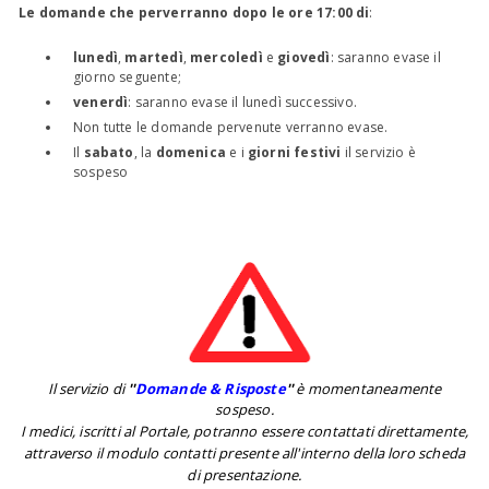
Le domande che perverranno dopo le ore 17:00 di
:
lunedì
,
martedì
,
mercoledì
e
giovedì
: saranno evase il
giorno seguente;
venerdì
: saranno evase il lunedì successivo.
Non tutte le domande pervenute verranno evase.
Il
sabato
, la
domenica
e i
giorni festivi
il servizio è
sospeso
Il servizio di
''
Domande & Risposte
''
è momentaneamente
sospeso.
I medici, iscritti al Portale, potranno essere contattati direttamente,
attraverso il modulo contatti presente all'interno della loro scheda
di presentazione.