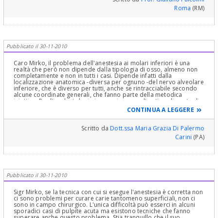
Roma
(RM)
Pubblicato il 30-11-2010
Caro Mirko, il problema dell'anestesia ai molari inferiori è una
realtà che però non dipende dalla tipologia di osso, almeno non
completamente e non in tutti i casi. Dipende infatti dalla
localizzazione anatomica -diversa per ognuno -del nervo alveolare
inferiore, che è diverso per tutti, anche se rintracciabile secondo
alcune coordinate generali, che fanno parte della metodica
iniettiva. Per l'implantologia invece si usa un altro tipo di punto di
repere, che non fa capo alla biforcazione retromolare del nervo
CONTINUA A LEGGERE
trigemino, ma che si giova di una iniezione diretta nella compagine
del'osso, e allora è vero il fatto che, essendo la costituzione
dell'osso mandibolare decisamente più compatta dell'osso
Scritto da
Dott.ssa Maria Grazia Di Palermo
mascellare, bisogna forzare per entrare. In entrambi i casi -sia in
Carini
(PA)
tronculare retromolare, sia nell'osso direttamente - si arriva quasi
sempre ad enesteizzare efficacemente la parte. A questo bisogna
aggiungere che è noto che rami nervosi possono sopraggiungere
al dente interessato anche da zone viciniori, cioé, oltre al nervo di
appartenenza che ci aspettiamo doverci essere, possono giungere
anche ramuscoli nervosi provenienti dal dente vicino . E' quindi
Pubblicato il 30-11-2010
buona abitudine, nei casi in cui è richiesta un'ottima anestesia,
intervenire a monte e a valle, cioé con sue localizzazioni tronculari,
al foro mentoniero ( es. in caso di un secondo premolare) e al
Sigr Mirko, se la tecnica con cui si esegue l'anestesia è corretta non
forame mandibolare. Esiste poi l'anestesia infraligamentosa, che
ci sono problemi per curare carie tantomeno superficiali, non ci
interessa il parodonto e posso assicurare che è sempre
sono in campo chirurgico. L'unica difficoltà può esserci in alcuni
particolarmente efficace. Concludo affermando che la tranquillità
sporadici casi di pulpite acuta ma esistono tecniche che fanno
della persona è molto importante, e che il problema "paura" deve
superare anche questo problema. Stia tranquillo che il suo