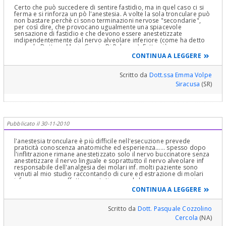
Certo che può succedere di sentire fastidio, ma in quel caso ci si
ferma e si rinforza un pò l'anestesia. A volte la sola tronculare può
non bastare perchè ci sono terminazioni nervose "secondarie",
per così dire, che provocano ugualmente una spiacevole
sensazione di fastidio e che devono essere anestetizzate
indipendentemente dal nervo alveolare inferiore (come ha detto
anche la Dott.ssa Maria Grazia Di Palermo). Fatto ciò non
dovrebbe più esserci alcun tipo di problema. Stia tranquillo, parli
CONTINUA A LEGGERE
col suo dentista con fiducia e vedrà che tutto sarà più semplice la
prossima volta :-) Cordialmente Emma Volpe
Scritto da
Dott.ssa Emma Volpe
Siracusa
(SR)
Pubblicato il 30-11-2010
l'anestesia tronculare è più difficile nell'esecuzione prevede
praticità conoscenza anatomiche ed esperienza...... spesso dopo
l'inflitrazione rimane anestetizzato solo il nervo buccinatore senza
anestetizzare il nervo linguale e soprattutto il nervo alveolare inf
responsabile dell'analgesia dei molari inf. molti paziente sono
venuti al mio studio raccontando di cure ed estrazione di molari
inf senza nessun effetto anestetico con dolore pazzesco... noi
clinici abbiamo gli elementi per capire se è avvenuta l'anestesia ai
CONTINUA A LEGGERE
molari inf cioè se il farmaco ha raggiunto il n.alveolare inf. il segno
clinico fondamentale è:formicolio e senso di pesantezza
all'emilabbro inf omolaterale.
Scritto da
Dott. Pasquale Cozzolino
Cercola
(NA)