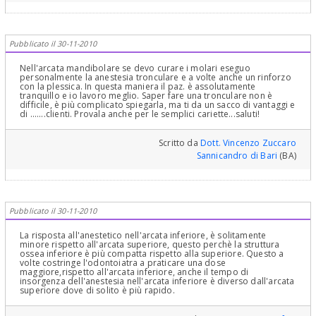
Pubblicato il 30-11-2010
Nell'arcata mandibolare se devo curare i molari eseguo
personalmente la anestesia tronculare e a volte anche un rinforzo
con la plessica. In questa maniera il paz. è assolutamente
tranquillo e io lavoro meglio. Saper fare una tronculare non è
difficile, è più complicato spiegarla, ma ti da un sacco di vantaggi e
di .......clienti. Provala anche per le semplici cariette...saluti!
Scritto da
Dott. Vincenzo Zuccaro
Sannicandro di Bari
(BA)
Pubblicato il 30-11-2010
La risposta all'anestetico nell'arcata inferiore, è solitamente
minore rispetto all'arcata superiore, questo perchè la struttura
ossea inferiore è più compatta rispetto alla superiore. Questo a
volte costringe l'odontoiatra a praticare una dose
maggiore,rispetto all'arcata inferiore, anche il tempo di
insorgenza dell'anestesia nell'arcata inferiore è diverso dall'arcata
superiore dove di solito è più rapido.