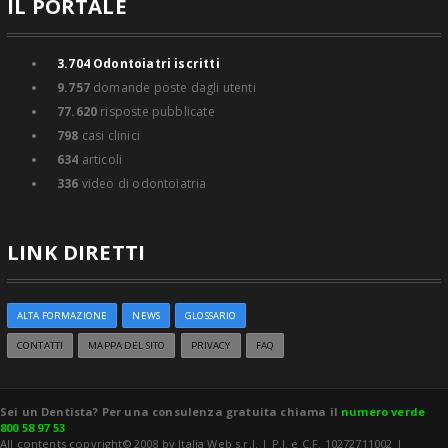
IL PORTALE
3.704
Odontoiatri iscritti
9.757
domande poste dagli utenti
77.620
risposte pubblicate
798
casi clinici
634
articoli
336
video di odontoiatria
LINK DIRETTI
ALTA FORMAZIONE
NEWS
GLOSSARIO
CONTATTI
MAPPA DEL SITO
PRIVACY
FAQ
Sei un Dentista? Per una consulenza gratuita chiama il
numero verde
800 58 97 53
All contents copyright© 2008 by Italia Web s.r.l. | P.I. e C.F. 10272711002 |