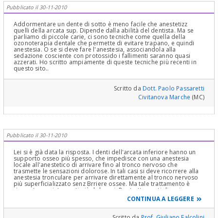
Pubblicato il 30-11-2010
Addormentare un dente di sotto è meno facile che anestetizz
quelli della arcata sup. Dipende dalla abilità del dentista. Ma se
parliamo di piccole carie, ci sono tecniche come quella della
ozonoterapia dentale che permette di evitare trapano, e quindi
anestesia. O se si deve fare l'anestesia, associandola alla
sedazione cosciente con protossido i fallimenti saranno quasi
azzerati. Ho scritto ampiamente di queste tecniche più recenti in
questo sito..
Scritto da
Dott. Paolo Passaretti
Civitanova Marche
(MC)
Pubblicato il 30-11-2010
Lei si è già data la risposta. I denti dell'arcata inferiore hanno un
supporto osseo più spesso, che impedisce con una anestesia
locale all'anestetico di arrivare fino al tronco nervoso che
trasmette le sensazioni dolorose. In tali casi si deve ricorrere alla
anestesia tronculare per arrivare direttamente al tronco nervoso
più superficializzato senz Brriere ossee. Ma tale trattamento è
riservato per interventi più dolorosi. Per trattamenti di carie
superficiali un minimo di disagio può essere facilmente
CONTINUA A LEGGERE
sopportato. In casi di intolleranza si può ricorrere ad altre
tecniche, per esempio con l'aiuto del laser
Scritto da
Prof. Giuliano Falcolini