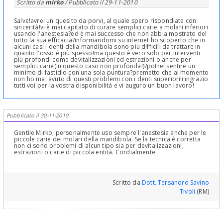
Scritto da
mirko
/ Pubblicato il
29-11-2010
Salve!avrei un quesito da porvi, al quale spero rispondiate con
sincerità!vi è mai capitato di curare semplici carie a molari inferiori
usando l'anestesia?ed è mai successo che non abbia mostrato del
tutto la sua efficacia?informandomi su internet ho scoperto che in
alcuni casi i denti della mandibola sono più difficili da trattare in
quanto l'osso è più spesso!ma questo è vero solo per interventi
più profondi come devitalizzazioni ed estrazioni o anche per
semplici carie(in questo caso non profonda!)?potrei sentire un
minimo di fastidio con una sola puntura?premetto che al momento
non ho mai avuto di questi problemi con i denti superiori!ringrazio
tutti voi per la vostra disponibilità e vi auguro un buon lavoro!
Pubblicato il 30-11-2010
Gentile Mirko, personalmente uso sempre l'anestesia anche per le
piccole carie dei molari della mandibola. Se la tecnica è corretta
non ci sono problemi di alcun tipo sia per devitalizzazioni,
estrazioni o carie di piccola entità. Cordialmente
Scritto da
Dott. Tersandro Savino
Tivoli
(RM)