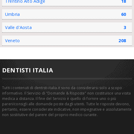
Trentino Alto Adige
18
Umbria
60
Valle d'Aosta
3
Veneto
208
DENTISTI ITALIA
Tutti i contenuti di dentisti-italia.it sono da considerarsi solo a scopo
informativo. Il Servizio di "Domande & Risposte" non costituisce una visita
medica a distanza. Il fine del Servizio è quello di fornire uno o più
pareri/consigli alle domande poste dagli utenti. Tutte le risposte devono,
pertanto, essere considerate indicative, non impegnative e assolutamente
non sostitutive del parere del proprio medico curante.