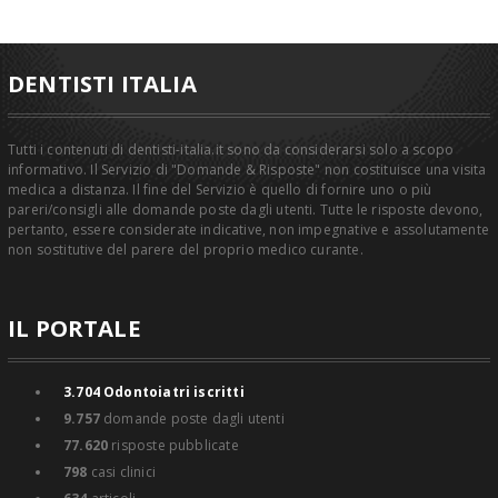
DENTISTI ITALIA
Tutti i contenuti di dentisti-italia.it sono da considerarsi solo a scopo
informativo. Il Servizio di "Domande & Risposte" non costituisce una visita
medica a distanza. Il fine del Servizio è quello di fornire uno o più
pareri/consigli alle domande poste dagli utenti. Tutte le risposte devono,
pertanto, essere considerate indicative, non impegnative e assolutamente
non sostitutive del parere del proprio medico curante.
IL PORTALE
3.704
Odontoiatri iscritti
9.757
domande poste dagli utenti
77.620
risposte pubblicate
798
casi clinici