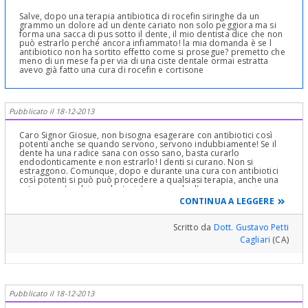
Salve, dopo una terapia antibiotica di rocefin siringhe da un
grammo un dolore ad un dente cariato non solo peggiora ma si
forma una sacca di pus sotto il dente, il mio dentista dice che non
può estrarlo perché ancora infiammato! la mia domanda è se l
antibiotico non ha sortito effetto come si prosegue? premetto che
meno di un mese fa per via di una ciste dentale ormai estratta
avevo già fatto una cura di rocefin e cortisone
Pubblicato il 18-12-2013
Caro Signor Giosue, non bisogna esagerare con antibiotici così
potenti anche se quando servono, servono indubbiamente! Se il
dente ha una radice sana con osso sano, basta curarlo
endodonticamente e non estrarlo! I denti si curano. Non si
estraggono. Comunque, dopo e durante una cura con antibiotici
così potenti si può può procedere a qualsiasi terapia, anche una
estrazione (avulsione dentaria) a meno che l'ascesso non sia
maturo per un drenaggio ed allora prima si drena l'ascesso, poi si
CONTINUA A LEGGERE
procede alla terapia sempre sotto copertura antibiotica! Bisogna
andarci piano anche col cortisone di cui non vedo la necessità
perchè abbatte le difese dell'organismo, ma lo dico in senso lato
Scritto da
Dott. Gustavo Petti
perchè non conosco la sua situazione clinica reale! Cordialmente
Cagliari
(CA)
Gustavo Petti , Parodontologia, Implantologia, Gnatologia e
Riabilitazione Orale Completa in Casi Clinici Complessi ed Estetica
Dentale e del Sorriso e Pedodonzia la figlia Claudia Petti, in
Cagliari.
Pubblicato il 18-12-2013