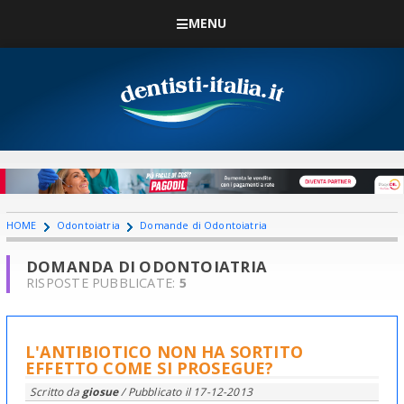
MENU
HOME
Odontoiatria
Domande di Odontoiatria
DOMANDA DI ODONTOIATRIA
RISPOSTE PUBBLICATE:
5
L'ANTIBIOTICO NON HA SORTITO
EFFETTO COME SI PROSEGUE?
Scritto da
giosue
/ Pubblicato il
17-12-2013