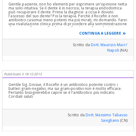
Gentile paziente, non ho elementi per esprimere un'opinione netta
ma solo intuitiva. Se il dente è in necrosi, la terapia endodontica
può recuperare il dente. Prima la diagnosi: a cosa è dovuto
l'ascesso del suo dente? Poi la terapia. Perchè il Rocefin e non
antibiotici casomai meno potenti ma più mirati, mi domando. Farei
una rivalutazione clinica prima di procedere alla somministrazione
di un nuovo farmaco. Cerchi un confronto con il suo dentista.
Cordiali saluti
CONTINUA A LEGGERE
Scritto da
Dott. Maurizio Macri'
Napoli
(NA)
Pubblicato il 18-12-2013
Gentile Sig. Giosue, il Rocefin è un antibiotico potente contro i
batteri gram-negativi, ma sui gram-positivi non è molto efficace.
Pertanto bisognerebbe capire se è l'antibiotico più indicato.
Cordiali saluti
Scritto da
Dott. Massimo Tabasso
Savigliano
(CN)