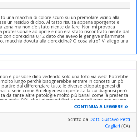
to una macchia di colore scuro su un premolare vicino alla
se un residuo di cibo. Al tatto risulta appena sporgente e
a zona ma non c'è stato niente da fare. Non mi provoca
ia professionale ad aprile e non era stato riscontrato niente dal
o con clorexidina 0,12 dato che avevo le gengive infiammate.
o, macchia dovuta alla clorexidina? O cosa altro? Vi allego una
on è possibile dirlo vedendo solo una foto via web! Potrebbe
bbe molto lungo perchè bisognerebbe entrare in concetti un pò
na partire dal differenziare tutte le diverse etiopatogenesi di
anali o serie come Amelogenesi imperfetta la cui diagnosi però
iata da tante altre patologie molto più banali come la presenza
iene orale. POI, che i pigmenti fissi e rimovibili possono essere
 dalle displasie dello smalto, alle alterazioni cromatiche per
CONTINUA A LEGGERE
tro e la visita comporta tante cose e tante domande. Possono
i. Macchie sui denti. Sono solo macchie causate da fattori
na, ferro (carciofi crudi per esempio). Intrinseci come farmaci, in
Scritto da
Dott. Gustavo Petti
), e tante altre che compenetrano i prismi dello smalto, la
Cagliari
(CA)
uo interno alterandone il colore. Ci sono poi cause iatrogene,
urante le terapie endodontiche con pigmentazioni interne
plasmatica causata dalle varie trasformazioni chimiche