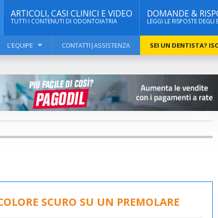
ARTICOLI, CASI CLINICI E VIDEO
DOMANDE & RISP
TUTTI I CONTENUTI DI ODONTOIATRIA
LEGGI LE RISPOSTE DEGLI 
L'EQUIPE
CONTATTI|ASSISTENZA
SEI UN DENTISTA? ISC
COLORE SCURO SU UN PREMOLARE