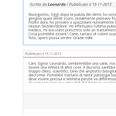
Scritto da
Leonardo
/ Pubblicato il
15-11-2013
Buongiorno, Oggi dopo la pulizia dei denti, ho nota
gengiva quasi verde scuro, inizialmente pensavo fos
molto dura, ho provato a spazzolare nuovamente l
nessun fastidio/dolore. Ho effettuato l'ultima puliz
medico, mi era stato prescritto solo un trattament
Cosa potrebbe essere? Carie, tartaro di colore scur
foto, spero possa servire. Grazie mille.
Pubblicato il 15-11-2013
Caro Signor Leonardo, sembrerebbe una carie, ma n
essere una infinità di altre cose. Il discorso sare
troppo clinici, scientifici. Direi che anzitutto bisog
discromie. Potrebbe trattarsi di tante patologie b
deve essere precisa e veritiera perchè va differenz
di pigmenti comuni e rimovibili dal dentista con l'ig
dovuti a tante cose e le cause possono essere tante,
patologie batteriche, di miceti (funghi)e tanto al
essere solo macchie sui denti. Tutto sta proprio qu
estrinseci o intrinseci. Estrinseci come caffeina, tei
particolare tetracicline, fluoro in eccesso (fluorosi
sostanza amorfa interprismatica e siintegrano nel s
per esempio emoraggie non controllate a dovere d
della camera pulpare e della sostanza amorfa inter