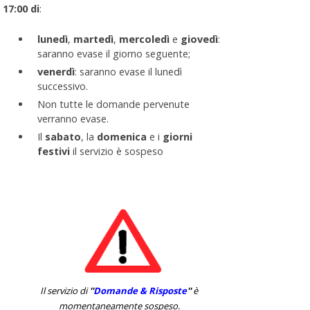
17:00 di
:
lunedì
,
martedì
,
mercoledì
e
giovedì
:
saranno evase il giorno seguente;
venerdì
: saranno evase il lunedì
successivo.
Non tutte le domande pervenute
verranno evase.
Il
sabato
, la
domenica
e i
giorni
festivi
il servizio è sospeso
Il servizio di
''
Domande & Risposte
''
è
momentaneamente sospeso.