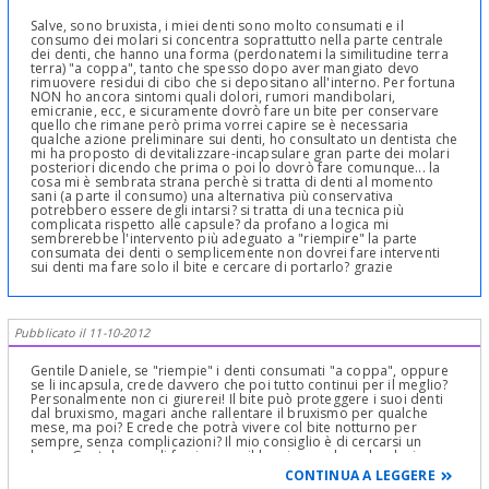
Salve, sono bruxista, i miei denti sono molto consumati e il
consumo dei molari si concentra soprattutto nella parte centrale
dei denti, che hanno una forma (perdonatemi la similitudine terra
terra) "a coppa", tanto che spesso dopo aver mangiato devo
rimuovere residui di cibo che si depositano all'interno. Per fortuna
NON ho ancora sintomi quali dolori, rumori mandibolari,
emicranie, ecc, e sicuramente dovrò fare un bite per conservare
quello che rimane però prima vorrei capire se è necessaria
qualche azione preliminare sui denti, ho consultato un dentista che
mi ha proposto di devitalizzare-incapsulare gran parte dei molari
posteriori dicendo che prima o poi lo dovrò fare comunque... la
cosa mi è sembrata strana perchè si tratta di denti al momento
sani (a parte il consumo) una alternativa più conservativa
potrebbero essere degli intarsi? si tratta di una tecnica più
complicata rispetto alle capsule? da profano a logica mi
sembrerebbe l'intervento più adeguato a "riempire" la parte
consumata dei denti o semplicemente non dovrei fare interventi
sui denti ma fare solo il bite e cercare di portarlo? grazie
Pubblicato il 11-10-2012
Gentile Daniele, se "riempie" i denti consumati "a coppa", oppure
se li incapsula, crede davvero che poi tutto continui per il meglio?
Personalmente non ci giurerei! Il bite può proteggere i suoi denti
dal bruxismo, magari anche rallentare il bruxismo per qualche
mese, ma poi? E crede che potrà vivere col bite notturno per
sempre, senza complicazioni? Il mio consiglio è di cercarsi un
bravo Gnatologo e di farsi curare il bruxismo e la malocclusione
che lo ha causato. Dopo potrà farsi ricostruire i denti consumati
CONTINUA A LEGGERE
con intarsi o altro. Cordiali saluti.