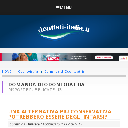
MENU
HOME
Odontoiatria
Domande di Odontoiatria
DOMANDA DI ODONTOIATRIA
RISPOSTE PUBBLICATE:
13
UNA ALTERNATIVA PIÙ CONSERVATIVA
POTREBBERO ESSERE DEGLI INTARSI?
Scritto da
Daniele
/ Pubblicato il
11-10-2012