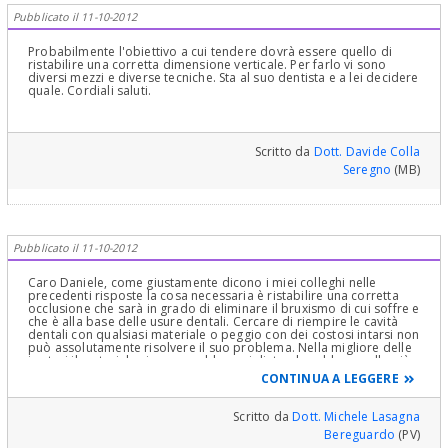
Pubblicato il 11-10-2012
Probabilmente l'obiettivo a cui tendere dovrà essere quello di
ristabilire una corretta dimensione verticale. Per farlo vi sono
diversi mezzi e diverse tecniche. Sta al suo dentista e a lei decidere
quale. Cordiali saluti.
Scritto da
Dott. Davide Colla
Seregno
(MB)
Pubblicato il 11-10-2012
Caro Daniele, come giustamente dicono i miei colleghi nelle
precedenti risposte la cosa necessaria è ristabilire una corretta
occlusione che sarà in grado di eliminare il bruxismo di cui soffre e
che è alla base delle usure dentali. Cercare di riempire le cavità
dentali con qualsiasi materiale o peggio con dei costosi intarsi non
può assolutamente risolvere il suo problema. Nella migliore delle
ipotesi il materiale si romperebbe o si distaccherebbe e,nella più
probabile delle ipotesi la cosa le determinebbe dei forti disagi se
CONTINUA A LEGGERE
non l'insorgenza di una patologia articolare o muscolare. Occorre
ricercare una corretta posizione mandibolare con opportune
tecniche neuromuscolari e realizzarla in fase preventiva con un
Scritto da
Dott. Michele Lasagna
posizionatore muscolare ottenuto dopo decontrazione dei
Bereguardo
(PV)
muscoli masticatori e posturali della mandibola. Tutto il resto