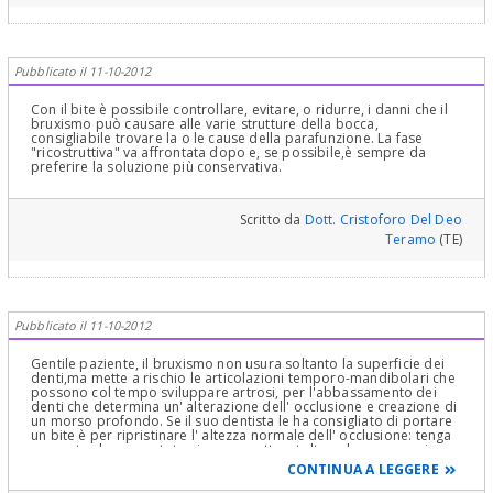
rimane nell'ambito di pericolosi tentativi. Cordiali saluti Michele
Lasagna
Pubblicato il 11-10-2012
Con il bite è possibile controllare, evitare, o ridurre, i danni che il
bruxismo può causare alle varie strutture della bocca,
consigliabile trovare la o le cause della parafunzione. La fase
"ricostruttiva" va affrontata dopo e, se possibile,è sempre da
preferire la soluzione più conservativa.
Scritto da
Dott. Cristoforo Del Deo
Teramo
(TE)
Pubblicato il 11-10-2012
Gentile paziente, il bruxismo non usura soltanto la superficie dei
denti,ma mette a rischio le articolazioni temporo-mandibolari che
possono col tempo sviluppare artrosi, per l'abbassamento dei
denti che determina un' alterazione dell' occlusione e creazione di
un morso profondo. Se il suo dentista le ha consigliato di portare
un bite è per ripristinare l' altezza normale dell' occlusione: tenga
presente che va portato giorno e notte e tolto solo per mangiare.
Una volta raggiunta con le dovute correzioni la giusta altezza si
CONTINUA A LEGGERE
dovrà, per forza agire sui denti e ricostruirli secondo il nuovo
equilibrio. Tenga presente che il bruxismo non è solo una