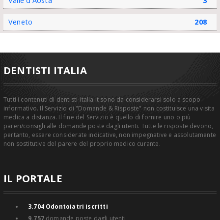
Valle d'Aosta
3
Veneto
208
DENTISTI ITALIA
Tutti i contenuti di dentisti-italia.it sono da considerarsi solo a scopo
informativo. Il Servizio di "Domande & Risposte" non costituisce una visita
medica a distanza. Il fine del Servizio è quello di fornire uno o più
pareri/consigli alle domande poste dagli utenti. Tutte le risposte devono,
pertanto, essere considerate indicative, non impegnative e assolutamente
non sostitutive del parere del proprio medico curante.
IL PORTALE
3.704
Odontoiatri iscritti
9.757
domande poste dagli utenti