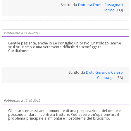
parafunzione locale, ma è la spia di una situazione psicologica che
Scritto da
Dott.ssa Emma Castagnari
andrebbe indagata per non avere recidive. Gli intarsi che lei
Torino
(TO)
propone non sono adatti ad una correzione duratura, come le ha
chiarito il Collega prima di me.
Pubblicato il 11-10-2012
Gentile paziente, anche io Le consiglio un bravo Gnatologo, anche
se il bruxismo è una veramente difficile da sconfiggere.
Cordialmente
Scritto da
Dott. Gerardo Cafaro
Campagna
(SA)
Pubblicato il 12-10-2012
Gli intarsi necessitano comunque di una preparazione del dente e
possono andare incontro a fratture. Può essere un'opzione ma il
problema principale è affrontare il problema del bruxismo.