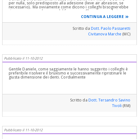
per nulla, solo predisposto alla adesione (lieve air abrasion, se
necessario).. Ma ovviamente come dicono i colleghi bisognerebbe
ricercare e curare le cause del fenomeno. Che possono derivare
da motivi psicogeni oppure da problemi occlusali che vanno risolti
CONTINUA A LEGGERE
se possibile. Infatti non bisogna dimenticare che il bruxsismo non
ha effetti negativi solo sulle usure dei denti, ma crea
indebolimento dei tessuti parodontali di sostegno con rischio di
Scritto da
Dott. Paolo Passaretti
perdita dei denti. Questo aspetto si risolve curando le cause, non
Civitanova Marche
(MC)
certo mettendo capsule che, permanendo il fenomeno, non
metterebbero al riparo dalla perdita ossea..
Pubblicato il 11-10-2012
Gentile Daniele, come saggiamente le hanno suggerito i colleghi è
preferibile risolvere il bruxismo e successivamente ripristinare le
giusta dimensione dei denti. Cordialmente
Scritto da
Dott. Tersandro Savino
Tivoli
(RM)
Pubblicato il 11-10-2012