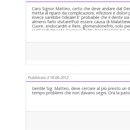
Caro Signor Matteo, certo che deve andare dal Den
metta al riparo da complicazioni, infezioni e dolori 
invece sarebbe l'ideale! E' probabile che il dente s
almeno farlo visitare!Può essere causa di Malattiew 
Cuore, endocarditi e Reni, glomerulonefriti, solo p
rari!Cordialmente Gustavo Petti, Parodontologia, I
Casi Clinici Complessi ed Ortodonzia e Pedodonzia la 
Pubblicato il 18-06-2012
Gentile Sig. Matteo, deve cercare al più presto un d
tempo problemi che non davano segni. Ora la patolo