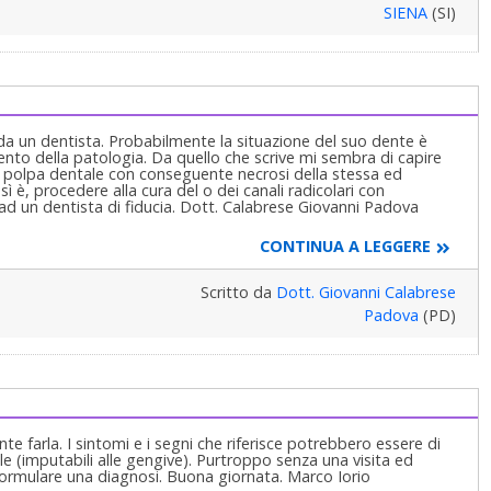
SIENA
(SI)
da un dentista. Probabilmente la situazione del suo dente è
to della patologia. Da quello che scrive mi sembra di capire
la polpa dentale con conseguente necrosi della stessa ed
 è, procedere alla cura del o dei canali radicolari con
 ad un dentista di fiducia. Dott. Calabrese Giovanni Padova
CONTINUA A LEGGERE
Scritto da
Dott. Giovanni Calabrese
Padova
(PD)
te farla. I sintomi e i segni che riferisce potrebbero essere di
e (imputabili alle gengive). Purtroppo senza una visita ed
formulare una diagnosi. Buona giornata. Marco Iorio