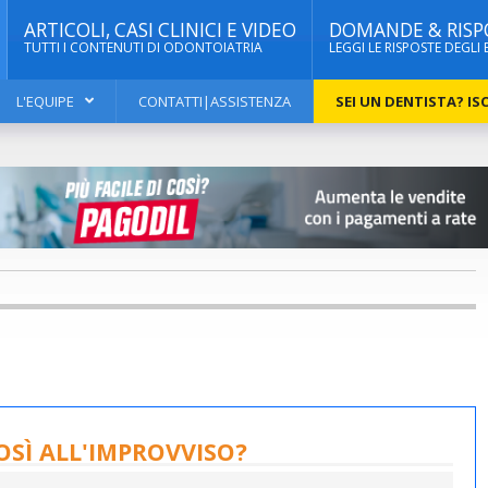
ARTICOLI, CASI CLINICI E VIDEO
DOMANDE & RISP
TUTTI I CONTENUTI DI ODONTOIATRIA
LEGGI LE RISPOSTE DEGLI 
L'EQUIPE
CONTATTI|ASSISTENZA
SEI UN DENTISTA? ISC
COSÌ ALL'IMPROVVISO?