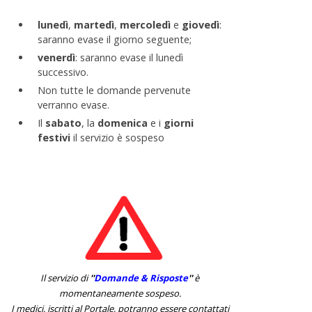
lunedì
,
martedì
,
mercoledì
e
giovedì
:
saranno evase il giorno seguente;
venerdì
: saranno evase il lunedì
successivo.
Non tutte le domande pervenute
verranno evase.
Il
sabato
, la
domenica
e i
giorni
festivi
il servizio è sospeso
Il servizio di
''
Domande & Risposte
''
è
momentaneamente sospeso.
I medici, iscritti al Portale, potranno essere contattati