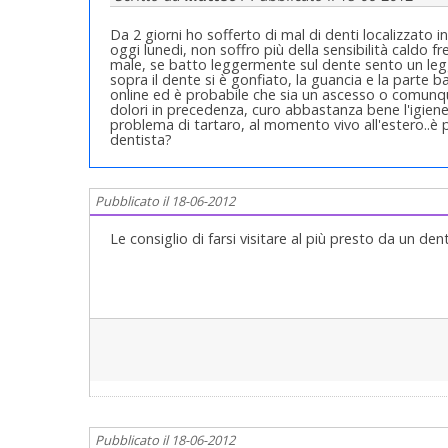
Da 2 giorni ho sofferto di mal di denti localizzato
oggi lunedi, non soffro più della sensibilità caldo 
male, se batto leggermente sul dente sento un legg
sopra il dente si è gonfiato, la guancia e la parte
online ed è probabile che sia un ascesso o comunque
dolori in precedenza, curo abbastanza bene l'igiene
problema di tartaro, al momento vivo all'estero..è 
dentista?
Pubblicato il 18-06-2012
Le consiglio di farsi visitare al più presto da un dent
Pubblicato il 18-06-2012