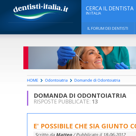
CERCA IL DENTISTA
IN ITALIA
IL FORUM DEI DENTISTI
HOME
Odontoiatria
Domande di Odontoiatria
DOMANDA DI ODONTOIATRIA
RISPOSTE PUBBLICATE:
13
E' POSSIBILE CHE SIA GIUNTO 
Scritto da
Matteo
/ Pubblicato il
18-06-2012