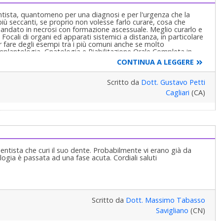
tista, quantomeno per una diagnosi e per l'urgenza che la
più seccanti, se proprio non volesse farlo curare, cosa che
ia andato in necrosi con formazione ascessuale. Meglio curarlo e
Focali di organi ed apparati sistemici a distanza, in particolare
er fare degli esempi tra i più comuni anche se molto
mplantologia, Gnatologia e Riabilitazione Orale Completa in
figlia Claudia Petti, in Cagliari.
CONTINUA A LEGGERE
Scritto da
Dott. Gustavo Petti
Cagliari
(CA)
entista che curi il suo dente. Probabilmente vi erano già da
gia è passata ad una fase acuta. Cordiali saluti
Scritto da
Dott. Massimo Tabasso
Savigliano
(CN)