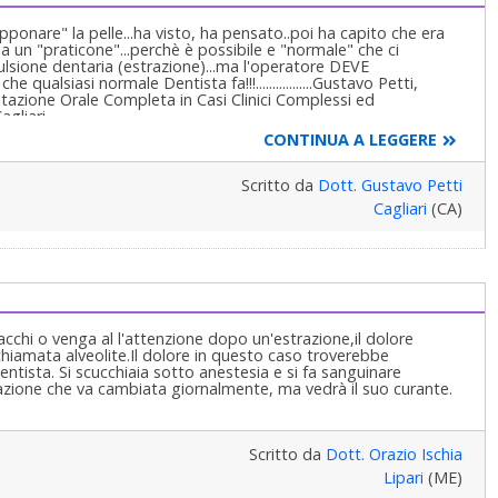
apponare" la pelle...ha visto, ha pensato..poi ha capito che era
a un "praticone"...perchè è possibile e "normale" che ci
lsione dentaria (estrazione)...ma l'operatore DEVE
ualsiasi normale Dentista fa!!!.................Gustavo Petti,
tazione Orale Completa in Casi Clinici Complessi ed
agliari
CONTINUA A LEGGERE
Scritto da
Dott. Gustavo Petti
Cagliari
(CA)
acchi o venga al l'attenzione dopo un'estrazione,il dolore
hiamata alveolite.Il dolore in questo caso troverebbe
tista. Si scucchiaia sotto anestesia e si fa sanguinare
azione che va cambiata giornalmente, ma vedrà il suo curante.
Scritto da
Dott. Orazio Ischia
Lipari
(ME)