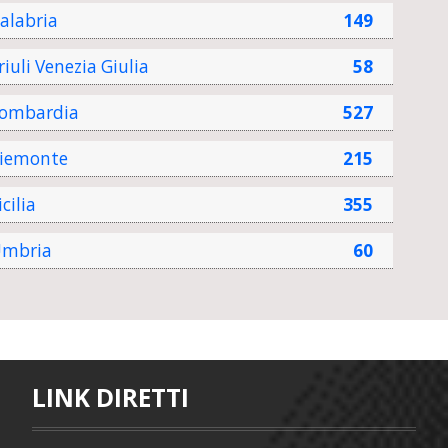
alabria
149
riuli Venezia Giulia
58
ombardia
527
iemonte
215
icilia
355
mbria
60
LINK DIRETTI