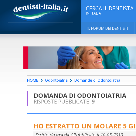
CERCA IL DENTISTA
IN ITALIA
IL FORUM DEI DENTISTI
HOME
Odontoiatria
Domande di Odontoiatria
DOMANDA DI ODONTOIATRIA
RISPOSTE PUBBLICATE:
9
HO ESTRATTO UN MOLARE 5 GI
Scritto da
grazia
/ Pubblicato il
10-05-2010