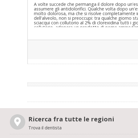
A volte succede che permanga il dolore dopo un'estra
assumere gli antidolorifici. Qualche volta dopo un'
molto dolorosa, ma che si risolve completamente in 
dell'alveolo, non si preoccupi: tra qualche giorno st
sciacqui con collutorio al 2% di clorexidina tutti i g
collutorio, adopera un prodotto di nome aminogam su
da applicare che permette una guarigione molto più 
Ricerca fra tutte le regioni
Trova il dentista