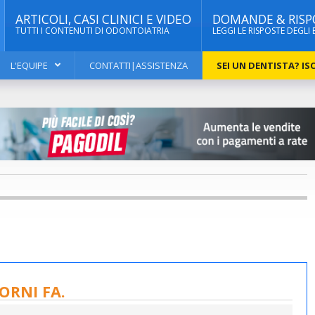
ARTICOLI, CASI CLINICI E VIDEO
DOMANDE & RISP
TUTTI I CONTENUTI DI ODONTOIATRIA
LEGGI LE RISPOSTE DEGLI 
L'EQUIPE
CONTATTI|ASSISTENZA
SEI UN DENTISTA? ISC
ORNI FA.