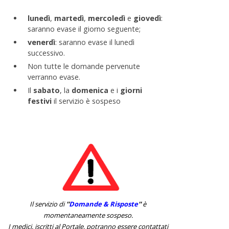
lunedì
,
martedì
,
mercoledì
e
giovedì
:
saranno evase il giorno seguente;
venerdì
: saranno evase il lunedì
successivo.
Non tutte le domande pervenute
verranno evase.
Il
sabato
, la
domenica
e i
giorni
festivi
il servizio è sospeso
Il servizio di
''
Domande & Risposte
''
è
momentaneamente sospeso.
I medici, iscritti al Portale, potranno essere contattati