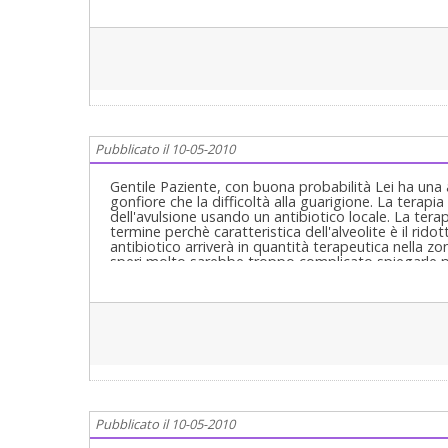
Pubblicato il 10-05-2010
Gentile Paziente, con buona probabilità Lei ha una al
gonfiore che la difficoltà alla guarigione. La terapi
dell'avulsione usando un antibiotico locale. La tera
termine perchè caratteristica dell'alveolite è il rid
antibiotico arriverà in quantità terapeutica nella zo
speri molto sarebbe troppo complicato spiegarle pe
Pubblicato il 10-05-2010