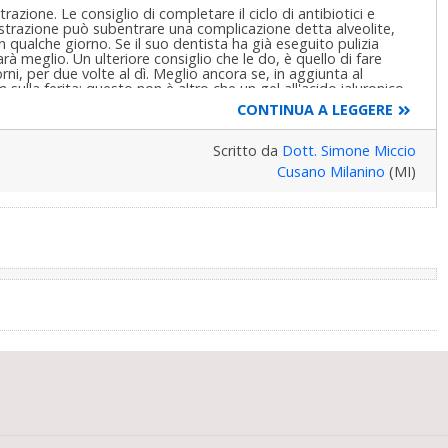
zione. Le consiglio di completare il ciclo di antibiotici e
estrazione può subentrare una complicazione detta alveolite,
qualche giorno. Se il suo dentista ha già eseguito pulizia
arà meglio. Un ulteriore consiglio che le do, è quello di fare
iorni, per due volte al dì. Meglio ancora se, in aggiunta al
lla ferita: questo non è altro che un gel all'acido ialuronico
rapida. Cordiali saluti
CONTINUA A LEGGERE
Scritto da
Dott. Simone Miccio
Cusano Milanino
(MI)