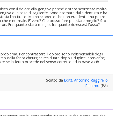
bito con il dolore alla gengiva perché e stata scorticata molto.
gengiva qualcosa di tagliente. Sono ritornata dalla dentista e ha
stesia l'ha tirato. Ma ha scoperto che non era dente ma pezzo
o che e normale. E' vero? Che posso fare per stare meglio? Sto
utori. Fra quanto starò meglio, fra quanto ricrescerà l'osso?
problema. Per contrastare il dolore sono indispensabili degli
rso della ferita chirurgica residuata dopo il duplice intervento;
capire se la ferita procede nel senso corretto ed in base a ciò
Scritto da
Dott. Antonino Ruggirello
Palermo
(PA)
anizzarsi" ma lei starà meglio già tra qualche giorno...ora che