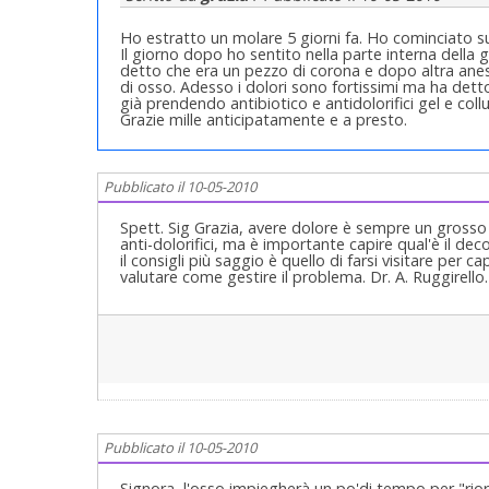
Ho estratto un molare 5 giorni fa. Ho cominciato su
Il giorno dopo ho sentito nella parte interna della 
detto che era un pezzo di corona e dopo altra ane
di osso. Adesso i dolori sono fortissimi ma ha dett
già prendendo antibiotico e antidolorifici gel e coll
Grazie mille anticipatamente e a presto.
Pubblicato il 10-05-2010
Spett. Sig Grazia, avere dolore è sempre un grosso 
anti-dolorifici, ma è importante capire qual'è il deco
il consigli più saggio è quello di farsi visitare per 
valutare come gestire il problema. Dr. A. Ruggirello.
Pubblicato il 10-05-2010
Signora, l'osso impiegherà un po'di tempo per "riorg