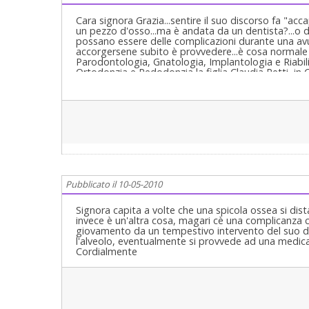
Cara signora Grazia...sentire il suo discorso fa "acc
un pezzo d'osso...ma è andata da un dentista?...o d
possano essere delle complicazioni durante una avu
accorgersene subito è provvedere...è cosa normale che q
Parodontologia, Gnatologia, Implantologia e Riabili
Ortodonzia e Pedodonzia la figlia Claudia Petti, in C
Pubblicato il 10-05-2010
Signora capita a volte che una spicola ossea si dist
invece è un'altra cosa, magari cè una complicanza c
giovamento da un tempestivo intervento del suo den
l'alveolo, eventualmente si provvede ad una medic
Cordialmente