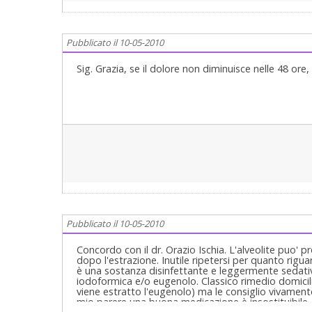
Pubblicato il 10-05-2010
Sig. Grazia, se il dolore non diminuisce nelle 48 ore
Pubblicato il 10-05-2010
Concordo con il dr. Orazio Ischia. L'alveolite puo' pr
dopo l'estrazione. Inutile ripetersi per quanto rigu
è una sostanza disinfettante e leggermente sedativa
iodoformica e/o eugenolo. Classico rimedio domicili
viene estratto l'eugenolo) ma le consiglio vivamente
mio parere una buona medicazione è insostituibile.