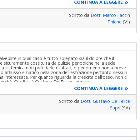
CONTINUA A LEGGERE
Scritto da
Dott. Marco Faccin
Thiene
(VI)
veolite in qual caso è tutto spiegato sia il dolore che il
a è sicuramente costituita da pulizie periodiche nella sede
pia sistemica non può darle risultati, o perlomeno non a breve
otto afflusso ematico nella zona dell'estrazione pertanto nessun
na interessata. Per quanto riguarda la crescita dell'osso, non ci
rchè. Cordialità Gustavo De Felice sapri sa
CONTINUA A LEGGERE
Scritto da
Dott. Gustavo De Felice
Sapri
(SA)