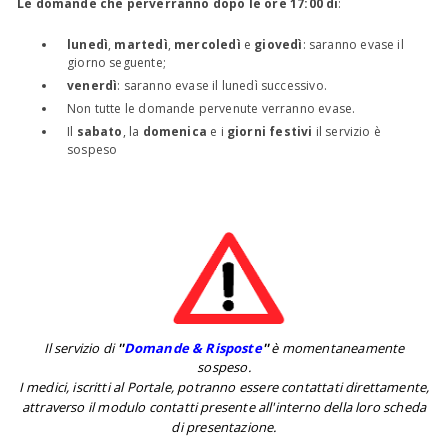
Le domande che perverranno dopo le ore 17:00 di
:
lunedì
,
martedì
,
mercoledì
e
giovedì
: saranno evase il
giorno seguente;
venerdì
: saranno evase il lunedì successivo.
Non tutte le domande pervenute verranno evase.
Il
sabato
, la
domenica
e i
giorni festivi
il servizio è
sospeso
Il servizio di
''
Domande & Risposte
''
è momentaneamente
sospeso.
I medici, iscritti al Portale, potranno essere contattati direttamente,
attraverso il modulo contatti presente all'interno della loro scheda
di presentazione.