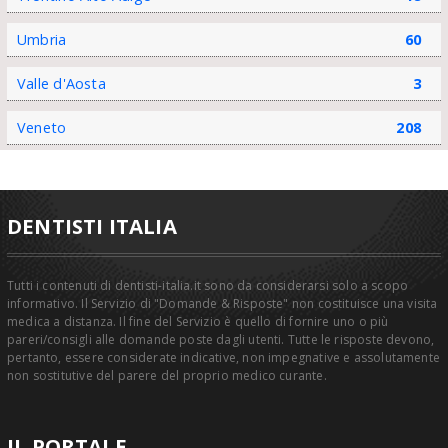
Umbria
60
Valle d'Aosta
3
Veneto
208
DENTISTI ITALIA
Tutti i contenuti di dentisti-italia.it sono da considerarsi solo a scopo
informativo. Il Servizio di "Domande & Risposte" non costituisce una visita
medica a distanza. Il fine del Servizio è quello di fornire uno o più
pareri/consigli alle domande poste dagli utenti. Tutte le risposte devono,
pertanto, essere considerate indicative, non impegnative e assolutamente
non sostitutive del parere del proprio medico curante.
IL PORTALE