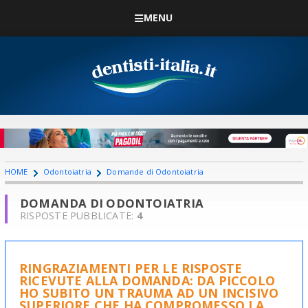
MENU
HOME
Odontoiatria
Domande di Odontoiatria
DOMANDA DI ODONTOIATRIA
RISPOSTE PUBBLICATE:
4
RINGRAZIAMENTI PER LE RISPOSTE
RICEVUTE ALLA DOMANDA: DA PICCOLO
HO SUBITO UN TRAUMA AD UN INCISIVO
SUPERIORE CHE HA COMPROMESSO LA