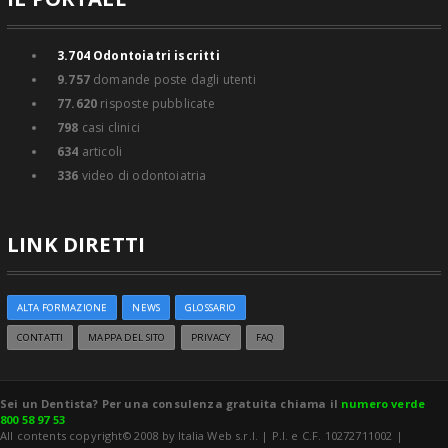
3.704
Odontoiatri iscritti
9.757
domande poste dagli utenti
77.620
risposte pubblicate
798
casi clinici
634
articoli
336
video di odontoiatria
LINK DIRETTI
ALTA FORMAZIONE
NEWS
GLOSSARIO
CONTATTI
MAPPA DEL SITO
PRIVACY
FAQ
Sei un Dentista? Per una consulenza gratuita chiama il
numero verde
800 58 97 53
All contents copyright© 2008 by Italia Web s.r.l. | P.I. e C.F. 10272711002 |