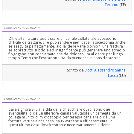
Teramo
(TE)
Pubblicato il 06-10-2009
Oltre alla frattura può essere un canale collaterale accessorio,
difficile da trattare, che può rendere inefficace l'apicectomia anche
se eseguita perfettamente. aldila' delle varie opinioni una frattura
se soprattutto subdola ed insignificante può generare uno stimolo
flogogeno non conclamato che da dolorabilita al dente per lungo
tempo.Temo che l'estrazione sia da prendere in considerazione
Scritto da
Dott. Alessandro Sanna
Lucca
(LU)
Pubblicato il 06-10-2009
Cara signora Silvia, aldilà delle chiacchiere qui ci sono due
eventualità: o c'è un ulteriore canale valutabile unicamente da un
collega munito di microscopio per terapia canalare o c'è una
frattura verticale che nessuna rx evidenzia efficacemente. In
quest'ultimo caso dovrà estrarre necessariamente il dente