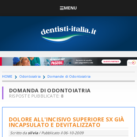
MENU
HOME
Odontoiatria
Domande di Odontoiatria
DOMANDA DI ODONTOIATRIA
RISPOSTE PUBBLICATE:
8
DOLORE ALL'INCISIVO SUPERIORE SX GIÀ
INCAPSULATO E DEVITALIZZATO
Scritto da
silvia
/ Pubblicato il
06-10-2009