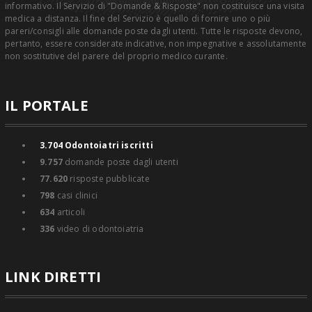
informativo. Il Servizio di "Domande & Risposte" non costituisce una visita
medica a distanza. Il fine del Servizio è quello di fornire uno o più
pareri/consigli alle domande poste dagli utenti. Tutte le risposte devono,
pertanto, essere considerate indicative, non impegnative e assolutamente
non sostitutive del parere del proprio medico curante.
IL PORTALE
3.704
Odontoiatri iscritti
9.757
domande poste dagli utenti
77.620
risposte pubblicate
798
casi clinici
634
articoli
336
video di odontoiatria
LINK DIRETTI