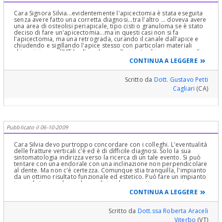
Cara Signora Silvia...evidentemente l'apicectomia è stata eseguita
senza avere fatto una corretta diagnosi...tra l'altro ... doveva avere
una area di osteolisi periapicale, tipo cisti o granuloma se è stato
deciso di fare un'apicectomia...ma in questi casi non si fa
l'apicectomia, ma una retrograda, curando il canale dall'apice e
chiudendo e sigillando l'apice stesso con particolari materiali
chirurgici come l'MTA o l'amalgama d'argento chirurgica priva di
zinco ... in ogni caso essendo stata vista dal chirurgo la parte
CONTINUA A LEGGERE
apicale della radice... bastava estendere un po' l'accesso ad essa
verso la sua superficie coronale e poi dal lembo di accesso che in
questo caso sarebbe stato un lembo totale e non quello che si fa
Scritto da
Dott. Gustavo Petti
ad U di regola per una retrograda (o per chi ancora usa
Cagliari
(CA)
metodiche scomparse da oltre 30 anni, una apicectomia)...dicevo
un lembo totale che avrebbe permesso di esplorare la radice
praticamente non dico tutta...ma la maggior superficie possibile
per ricercare questa microfrattura...poi altra considerazione...se il
dente era devitalizzato ..una microfrattura...composta...non da
sintomi così eclattanti...se li desse...sarebbe non micro ma macro
Pubblicato il 06-10-2009
e soprattutto scomposta anche se micro e quindi visibile se non
ad una Rx endorale ad una TAC molto sofisticata per avere tagli Rx
tanto vicini da evidenziare una microfrattura...che se composta
Cara Silvia devo purtroppo concordare con i colleghi. L'eventualità
può essere curata...quindi ci andrei molto cauto
delle fratture verticali c'è ed è di difficile diagnosi. Solo la sua
...personalmente...nell'estrarre il dente ..molto cauto...e solo con
sintomatologia indirizza verso la ricerca di un tale evento. Si può
una diagnosi certa e con la diagnosi che non si possa
tentare con una endorale con una inclinazione non perpendicolare
assolotamente recuperare il dente...cosa
al dente. Ma non c'è certezza. Comunque stia tranquilla, l'impianto
rarissima!!!...Cordialmente Gustavo Petti, Parodontologo in
da un ottimo risultato funzionale ed estetico. Può fare un impianto
Cagliari, Riabilitazioni Orali Complete in Casi Clinici Complessi.
immediato e anche, se le condizioni lo permettono, un carico
immediato. Auguri.
CONTINUA A LEGGERE
Scritto da
Dott.ssa Roberta Araceli
Viterbo
(VT)