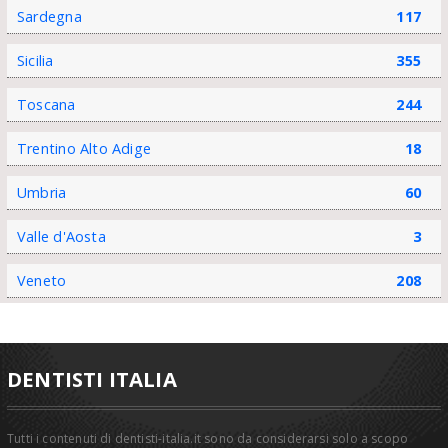
Sardegna
117
Sicilia
355
Toscana
244
Trentino Alto Adige
18
Umbria
60
Valle d'Aosta
3
Veneto
208
DENTISTI ITALIA
Tutti i contenuti di dentisti-italia.it sono da considerarsi solo a scopo