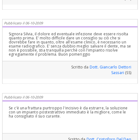
Pubblicato il 06-10-2009
Signora Silvia, il dolore ed eventuale infezione deve essere risolta
quanto prima. E' molto difficile dare un consiglio su ciò che si
dovrebbe fare in quanto, oltre all'esame clinico, è necessario un
esame radiografico. E' senza dubbio meglio salvare il dente, ma se
non è possibile, stia tranquilla perchè con l'impianto risolve
egregiamente il problema. Buon pomeriggio
Scritto da
Dott. Giancarlo Dettori
Sassari
(SS)
Pubblicato il 06-10-2009
Se c'è una frattura purtroppo l'incisivo è da estrarre, la soluzione
con un impianto postestrattivo immediato è la migliore, come le
ha consigliato il suo curante.
Scritto da
Dott. Cristoforo Del Deo