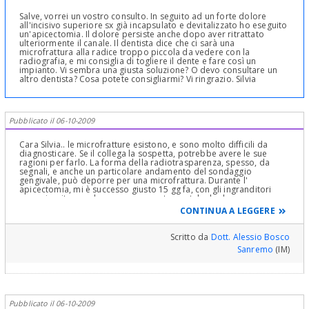
Salve, vorrei un vostro consulto. In seguito ad un forte dolore
all'incisivo superiore sx già incapsulato e devitalizzato ho eseguito
un'apicectomia. Il dolore persiste anche dopo aver ritrattato
ulteriormente il canale. Il dentista dice che ci sarà una
microfrattura alla radice troppo piccola da vedere con la
radiografia, e mi consiglia di togliere il dente e fare così un
impianto. Vi sembra una giusta soluzione? O devo consultare un
altro dentista? Cosa potete consigliarmi? Vi ringrazio. Silvia
Pubblicato il 06-10-2009
Cara Silvia.. le microfratture esistono, e sono molto difficili da
diagnosticare. Se il collega la sospetta, potrebbe avere le sue
ragioni per farlo. La forma della radiotrasparenza, spesso, da
segnali, e anche un particolare andamento del sondaggio
gengivale, può deporre per una microfrattura. Durante l'
apicectomia, mi è successo giusto 15 gg fa, con gli ingranditori
sono riuscito a vederne una con certezza, tale da dover
interrompere l' intervento e cambiare la terapia. Una frattura
CONTINUA A LEGGERE
verticale non può essere gestita, il dente in tal caso è da estrarre e
sostituire con un impianto. Buona giornata!
Scritto da
Dott. Alessio Bosco
Sanremo
(IM)
Pubblicato il 06-10-2009