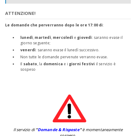
ATTENZIONE!
Le domande che perverranno dopo le ore 17:00 di
:
lunedì
,
martedì
,
mercoledì
e
giovedì
: saranno evase il
giorno seguente;
venerdì
: saranno evase il lunedì successivo.
Non tutte le domande pervenute verranno evase.
Il
sabato
, la
domenica
e i
giorni festivi
il servizio è
sospeso
Il servizio di
''
Domande & Risposte
''
è momentaneamente
sospeso.