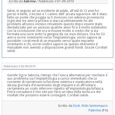
Scritto da
Sabrina
/ Pubblicato il
01-09-2010
Salve, in seguito ad un incidente stradale, all'età di 12 anni ho
perso 4 denti, 3 incisivi e 1 canino dell' arcata superiore. Mi è stato
fatto un ponte che poggia su 5 monconi con adesivo provvisorio
(ogni due tre anni la protesi si stacca) ultimamente ho dei
problemi all'unico incisivo rimastomi questo dopo essere stato
devitalizzato per un ascesso qualche anno fà si è molto indebolito
con la conclusione che ora si muove molto e credo che si sia
formata una carie sotto la gengiva da cui esce del pus. Ora ho 33
anni e vorrei orientarmi verso l'implantologia, vorrei sapere se
possibile i costi medi di un impianto verso quale impianto
orientarmi e chi, vorrei inoltre sapere se questo intervento è
mutuabile non avendo a disposizione grandi fondi. Grazie Cordiali
saluti
Pubblicato il 02-09-2010
Gentile Sig.ra Sabrina, ritengo che l'unica alternativa per risolvere il
suo problema sia l'implantologia a carico immediato che Le
consente di ripristinare la funzione estetica e masticatoria nella
stessa giornata d'inserimento degli impianti e di affrontare
certamente un costo inferiore rispetto all'implantologia bifasica.
Potrà consultare il mio sito per farsi un'idea della tecnica e dei
risultati che possono essere conseguiti. Cordiali saluti.
Scritto da
Dott. Aldo Santomauro
Palermo
(PA)