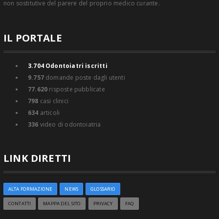
non sostitutive del parere del proprio medico curante.
IL PORTALE
3.704
Odontoiatri iscritti
9.757
domande poste dagli utenti
77.620
risposte pubblicate
798
casi clinici
634
articoli
336
video di odontoiatria
LINK DIRETTI
ALTA FORMAZIONE
NEWS
GLOSSARIO
CONTATTI
MAPPA DEL SITO
PRIVACY
FAQ