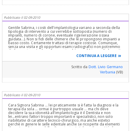
Pubblicato il 02-09-2010
Gentile Sabrina, i costi dell'implantologia variano a seconda della
tipologia di intervento a cui verrebbe sottoposta (numero di
impianti, numero di corone, eventuale rigenerazione ossea
guidata...). Non si fidi delle chimere che le propongono impianti a
basso costo. Certamente trattasi di terapie costose. Comunque,
senza una visita e gli opportuni esami radiografici non potremmo
darle una risposta da un forum, giacchè non abbiamo gli elementi
per poter inquadrare il suo caso. Provi ad informarsi presso l'Asl
CONTINUA A LEGGERE
del suo paese se nella sua zona le terapie implantologiche
vengono coperte dal Sistema Sanitario Nazionale. Cordialmente
Scritto da
Dott. Livio Germano
Verbania
(VB)
Pubblicato il 02-09-2010
Cara Signora Sabrina ... lei praticamente si è fatta la diagnosi e la
terapia da sola ... ormai è purtroppo usuale ... ma chi deve
decidere la sua idoneità all'implantologia è il Dentista e non
lei...entrano fattori troppo importanti e specialistici, non solo
riabilitativi di carattere tecnico-chirurgico, ma anche estetici
perchè in genere le selle edentule anche se ricoperte da elementi
di ponte, subiscono delle alterazioni estetiche o di quantità di