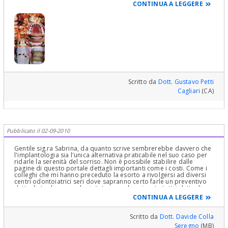
gengiva o di osso da valutare prima dell'implantologia eventuale
CONTINUA A LEGGERE
(le lascio una foto dimostrativa di un inestetismo trattato con la
chirurgia estetica parodontale che trova sui questo portale in alto
a dx in Home Page sotto Parodontologia, scritto da me e da mia
figlia Claudia o entrando, cliccando sul mio nome, nel mio profilo
e poi in Articoli e Pubblicazioni e cercando "La chirurgia
parodontale estetica Introduzione Divulgativa alla Chirurgia
Estetica Parodontale "! Ciò precisato, la idea avanzata dal Dr. Aldo
Santomauro è eccellente, come sempre ... bisogna solo valutare se
è necessario "prepartare il terreno" prima!!!.............cordialmente
suo Gustavo Petti Gnatologo e Parodontologo, Implantologo e
Riabilitazione Orale Completa in Casi Clinici Complessi ed
Ortodonzia e Pedodonzia la figlia Claudia Petti, in Cagliari
Scritto da
Dott. Gustavo Petti
Cagliari
(CA)
Pubblicato il 02-09-2010
Gentile sig.ra Sabrina, da quanto scrive sembrerebbe davvero che
l'implantologia sia l'unica alternativa praticabile nel suo caso per
ridarle la serenità del sorriso. Non è possibile stabilire dalle
pagine di questo portale dettagli importanti come i costi. Come i
colleghi che mi hanno preceduto la esorto a rivolgersi ad diversi
centri odontoiatrici seri dove sapranno certo farle un preventivo
dettagliato dopo averla visitata e averle spiegato tutti i dettagli
(veda se vuole il mio articoletto sul consenso informato). Starà a
CONTINUA A LEGGERE
Lei metterli a confronto e decidere. Cordiali saluti.
Scritto da
Dott. Davide Colla
Seregno
(MB)