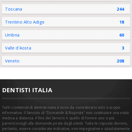
Toscana
244
Trentino Alto Adige
18
Umbria
60
Valle d'Aosta
3
Veneto
208
DENTISTI ITALIA
Tutti i contenuti di dentisti-italia.it sono da considerarsi solo a scopo
informativo. Il Servizio di "Domande & Risposte" non costituisce una visita
medica a distanza. Il fine del Servizio è quello di fornire uno o più
pareri/consigli alle domande poste dagli utenti. Tutte le risposte devono,
pertanto, essere considerate indicative, non impegnative e assolutamente