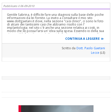
in ceramica integrale o in zirconia-ceramica. se proprio le
interessa il costo del singolo impianto si aggira intorno ai 2000
Pubblicato il 06-09-2010
euro con corona tuttavia bisogna calcolare la possibilità e la
preparazione del sito implantare, se richiesti ulteriori interventi
ovviamente i costi lievitano saluti
Gentile Sabrina, è difficile fare una diagnosi sulla base delle poche
informazioni da lei fornite. La invito a consultare il mio sito
www.dottgaetani.it dove, nella sezione "casi clinici", ci sono le foto
di alcuni dei tantissimi casi che abbiamo risolto con l'
implantologia; nel sito c'è anche una sezione relativa ai costi, in
modo che lei possa farsi un' idea sulla spesa. Essendo io della sua
stessa città, la invito a contattarmi; le farò una visita e, senza alcun
impegno, lei deciderà il da farsi. Cordiali saluti
CONTINUA A LEGGERE
Scritto da
Dott. Paolo Gaetani
Lecce
(LE)