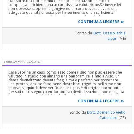
suo sorriso scopre le mucose allora la situazione è molto
complessa e richiede una accuratissima valutazione.Se invece lei
non dovesse scoprire le gengive ed ancora dovesse avere una
adeguata quantità di osso per l'inserimento di un sufficiente
numero di impianti, e nella posizione corretta potrebbe
provvedere ad una protesi implantosupportata,forse anche a
CONTINUA A LEGGERE
carico immediato.Per tutte le altre domande senza una visita non è
utile risponderle. Cordiali saluti
Scritto da
Dott. Orazio Ischia
Lipari
(ME)
Pubblicato il 05-09-2010
Cara Sabrina un caso complesso come il suo non può essere che
valutato in studio con almeno una panoramica, a mio avviso, un
dente devitalizzato diventa fragile ma è perfetto per sostenere
una protesi, anzi se fatto bene dovrebbe irrigidirsi nell'osso non
muoversi, quindi deve verificare se il pus è di origine parodontale
(tessuti di sostegno) o endodontica (devitalizzazione non eseguita
in maniera corretta). il fatto che il ponte si decementi significa che
non è fatto a regola d'arte probabilmente. Inoltre a mio modesto
CONTINUA A LEGGERE
parere l'implantologia non è la panacea a tutto, innanzitutto sui
settori anteriori si nota il colletto nerastro dopo un po' di tempo e
non ha le proprietà ammortizzanti e nervose che ha un dente
Scritto da
Dott. Domenico Aiello
anche devitalizzato. La sua soluzione ideale è salvare e stabilizzare
Catanzaro
(CZ)
i denti pilastro con delle igieni intensive professionali, cosa che chi
è protesizzato o impiantoprotesizzato dovrebbe fare
frequentemente per non perdere il lavoro, farsi spiegare l'igiene
quotidiana dal suo dentista ed infine eseguire una protesi estetica