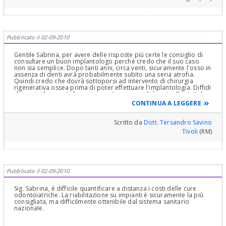
Pubblicato il 02-09-2010
Gentile Sabrina, per avere delle risposte più certe le consiglio di
consultare un buon implantologo perchè credo che il suo caso
non sia semplice. Dopo tanti anni, circa venti, sicuramente l'osso in
assenza di denti avrà probabilmente subito una seria atrofia.
Quindi credo che dovrà sottoporsi ad intervento di chirurgia
rigenerativa ossea prima di poter effettuare l'implantologia. Diffidi
dei centri low-cost che non garantiscono qualità certa. Contatti la
ASL di appartenenza per verificare se questi interventi sono
CONTINUA A LEGGERE
contemplati e coperti dal Sistema sanitario nazionale.
Cordialmente
Scritto da
Dott. Tersandro Savino
Tivoli
(RM)
Pubblicato il 02-09-2010
Sig. Sabrina, è difficile quantificare a distanza i costi delle cure
odontoiatriche. La riabilitazione su impianti è sicuramente la più
consigliata, ma difficilmente ottenibile dal sistema sanitario
nazionale.