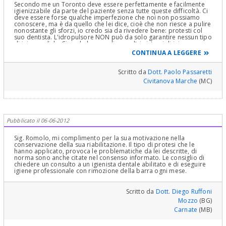
Secondo me un Toronto deve essere perfettamente e facilmente
igienizzabile da parte del paziente senza tutte queste difficoltà. Ci
deve essere forse qualche imperfezione che noi non possiamo
conoscere, ma è da quello che lei dice, cioè che non riesce a pulire
nonostante gli sforzi, io credo sia da rivedere bene: protesti col
suo dentista. L'idropulsore NON può da solo garantire nessun tipo
di igiene valida. Ci vuole lo scovolino o altri sistemi di igiene
MECCANICA. Sennò a media scadenza può perdere gli impianti
CONTINUA A LEGGERE
inseriti nell'osso a causa di infezione..
Scritto da
Dott. Paolo Passaretti
Civitanova Marche
(MC)
Pubblicato il 06-06-2012
Sig. Romolo, mi complimento per la sua motivazione nella
conservazione della sua riabilitazione. Il tipo di protesi che le
hanno applicato, provoca le problematiche da lei descritte, di
norma sono anche citate nel consenso informato. Le consiglio di
chiedere un consulto a un igienista dentale abilitato e di eseguire
igiene professionale con rimozione della barra ogni mese.
Scritto da
Dott. Diego Ruffoni
Mozzo
(BG)
Carnate
(MB)