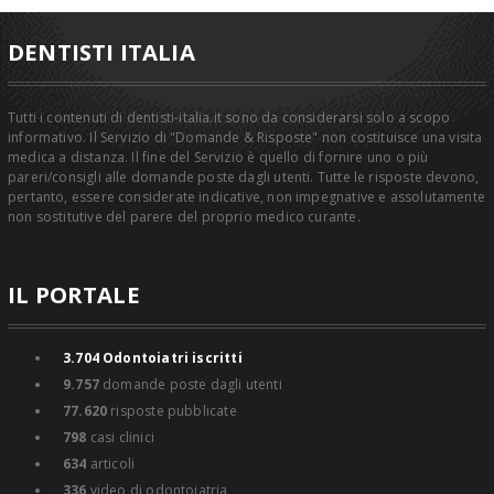
DENTISTI ITALIA
Tutti i contenuti di dentisti-italia.it sono da considerarsi solo a scopo
informativo. Il Servizio di "Domande & Risposte" non costituisce una visita
medica a distanza. Il fine del Servizio è quello di fornire uno o più
pareri/consigli alle domande poste dagli utenti. Tutte le risposte devono,
pertanto, essere considerate indicative, non impegnative e assolutamente
non sostitutive del parere del proprio medico curante.
IL PORTALE
3.704
Odontoiatri iscritti
9.757
domande poste dagli utenti
77.620
risposte pubblicate
798
casi clinici
634
articoli
336
video di odontoiatria