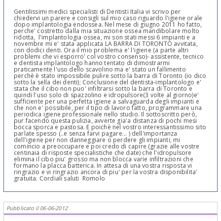
Gentilissimi medici specialisti di Dentisti Italia vi scrivo per
chiedervi un parere e consigli sul mio caso riguardo l'igiene orale
dopo implantologia endossea. Nel mese di giugno 2011 ho fatto,
perche' costretto dalla mia situazione ossea mandibolare molto
ridotta, l'implantologia ossea, mi son stati messi 6 impianti e a
novembre mi e' stata applicata LA BARRA DI TORONTO avvitata,
con dodici denti. Ora il mio problema e' l'igiene (a parte altri
problemi che vi esporro' col vostro consenso)- assistente, tecnico
e dentista implantologo hanno tentato di dimostrarmi
praticamente l'uso dello scavolino ma e' stato un fallimento
perchè è stato impossibile pulire sotto la barra di Toronto (io dico
sotto la sella dei denti); Conclusione del dentista-implantologo e'
stata che il cibo non puo' infiltrarsi sotto la barra di Toronto e
quindi l'uso solo di spazzolino e idropulsore(3 volte al giorno)e'
sufficiente per una perfetta igiene a salvaguarda degli impianti e
che non e' possibile, per il tipo di lavoro fatto, programmare una
periodica igiene professionale nello studio. Il sottoscritto però,
pur facendo questa pulizia, avverte gia'a distanza di pochi mesi
bocca sporca e pastosa. E poichè nel vostro interessantissimo sito
parlate spesso (..e senza farvi pagare... ) dell'importanza
dell'igiene per non danneggiare o perdere gli impianti, mi
comincio a preoccupare e poi credo di capire (grazie alle vostre
centinaia di risposte specialistiche che date) che l'idropulsore
elimina il cibo piu' grosso ma non blocca varie infiltrazioni che
formano la placca batterica. In attesa di una vostra risposta vi
ringrazio e vi ringrazio ancora di piu' per la vostra disponibilita'
gratuita. Cordiali saluti Romolo
Pubblicato il 06-06-2012