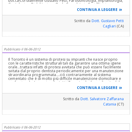
bocca!Cordialmente Gustavo Petti, Parodontologia, Implantologia,
Gnatologia e Riabilitazione Orale Completa in Casi Clinici
Complessi ed Ortodonzia e Pedodonzia la figlia Claudia Petti, in
CONTINUA A LEGGERE
Cagliari
Scritto da
Dott. Gustavo Petti
Cagliari
(CA)
Pubblicato il 06-06-2012
Il Toronto è un sistema di protesi su impianti che nasce proprio
con le caratteristiche strutturali tali da garantire una ottima igiene
orale...trattasi infatti di protesi avvitata che può essere facilmente
svitata dal proprio dentista periodicamente per una manutenzione
straordinaria programmata....ciò contrariamente al sistema
cementato che è di molto più difficile manutenzione domiciliare e
professionale. Immagina che tutti i Toronto che ho realizzato dal
2000 nel mio studio sono i sistemi implanto protesici che non mi
CONTINUA A LEGGERE
hanno mai creato problemi proprio per la facile manutenzione da
parte del paziente e del dentista.
Scritto da
Dott. Salvatore Zaffarana
Catania
(CT)
Pubblicato il 06-06-2012