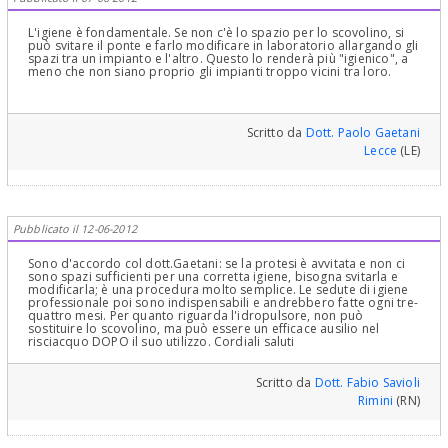
L'igiene è fondamentale. Se non c'è lo spazio per lo scovolino, si
può svitare il ponte e farlo modificare in laboratorio allargando gli
spazi tra un impianto e l'altro. Questo lo renderà più "igienico", a
meno che non siano proprio gli impianti troppo vicini tra loro.
Scritto da
Dott. Paolo Gaetani
Lecce
(LE)
Pubblicato il 12-06-2012
Sono d'accordo col dott.Gaetani: se la protesi è avvitata e non ci
sono spazi sufficienti per una corretta igiene, bisogna svitarla e
modificarla; è una procedura molto semplice. Le sedute di igiene
professionale poi sono indispensabili e andrebbero fatte ogni tre-
quattro mesi. Per quanto riguarda l'idropulsore, non può
sostituire lo scovolino, ma può essere un efficace ausilio nel
risciacquo DOPO il suo utilizzo. Cordiali saluti
Scritto da
Dott. Fabio Savioli
Rimini
(RN)