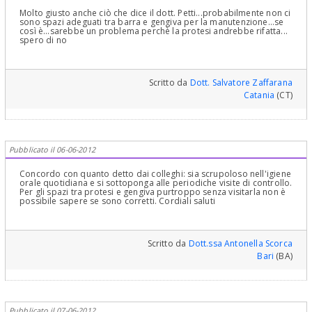
Molto giusto anche ciò che dice il dott. Petti...probabilmente non ci
sono spazi adeguati tra barra e gengiva per la manutenzione...se
così è...sarebbe un problema perchè la protesi andrebbe rifatta...
spero di no
Scritto da
Dott. Salvatore Zaffarana
Catania
(CT)
Pubblicato il 06-06-2012
Concordo con quanto detto dai colleghi: sia scrupoloso nell'igiene
orale quotidiana e si sottoponga alle periodiche visite di controllo.
Per gli spazi tra protesi e gengiva purtroppo senza visitarla non è
possibile sapere se sono corretti. Cordiali saluti
Scritto da
Dott.ssa Antonella Scorca
Bari
(BA)
Pubblicato il 07-06-2012