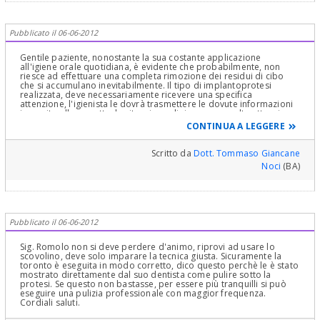
Pubblicato il 06-06-2012
Gentile paziente, nonostante la sua costante applicazione
all'igiene orale quotidiana, è evidente che probabilmente, non
riesce ad effettuare una completa rimozione dei residui di cibo
che si accumulano inevitabilmente. Il tipo di implantoprotesi
realizzata, deve necessariamente ricevere una specifica
attenzione, l'igienista le dovrà trasmettere le dovute informazioni
in merito alla sua attuale situazione clinica, e con molta attenzione
si attenga alle istruzioni, che sicuramente le miglioreranno la sua
CONTINUA A LEGGERE
attuale situazione. Cordiali saluti dr. Tommaso Giancane
Scritto da
Dott. Tommaso Giancane
Noci
(BA)
Pubblicato il 06-06-2012
Sig. Romolo non si deve perdere d'animo, riprovi ad usare lo
scovolino, deve solo imparare la tecnica giusta. Sicuramente la
toronto è eseguita in modo corretto, dico questo perchè le è stato
mostrato direttamente dal suo dentista come pulire sotto la
protesi. Se questo non bastasse, per essere più tranquilli si può
eseguire una pulizia professionale con maggior frequenza.
Cordiali saluti.