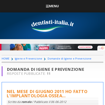
MENU
HOME
Igiene e Prevenzione
Domande di Igiene e Prevenzione
DOMANDA DI IGIENE E PREVENZIONE
RISPOSTE PUBBLICATE:
11
NEL MESE DI GIUGNO 2011 HO FATTO
L'IMPLANTOLOGIA OSSEA...
Scritto da
romolo
/ Pubblicato il
06-06-2012