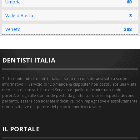
Umbria
60
Valle d'Aosta
3
Veneto
208
DENTISTI ITALIA
Tutti i contenuti di dentisti-italia.it sono da considerarsi solo a scopo
informativo. Il Servizio di "Domande & Risposte" non costituisce una visita
medica a distanza. Il fine del Servizio è quello di fornire uno o più
pareri/consigli alle domande poste dagli utenti. Tutte le risposte devono,
pertanto, essere considerate indicative, non impegnative e assolutamente
non sostitutive del parere del proprio medico curante.
IL PORTALE