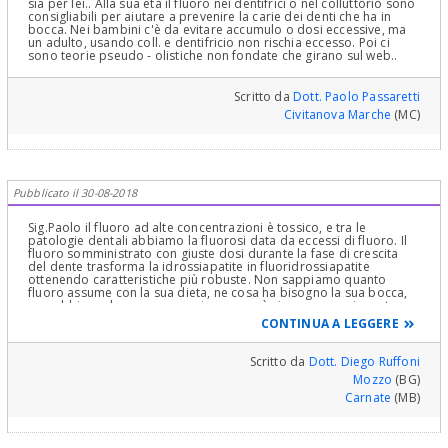
sia per lei.. Alla sua età il fluoro nei dentifrici o nel colluttorio sono
consigliabili per aiutare a prevenire la carie dei denti che ha in
bocca. Nei bambini c'è da evitare accumulo o dosi eccessive, ma
un adulto, usando coll. e dentifricio non rischia eccesso. Poi ci
sono teorie pseudo - olistiche non fondate che girano sul web..
Scritto da
Dott. Paolo Passaretti
Civitanova Marche
(MC)
Pubblicato il 30-08-2018
Sig.Paolo il fluoro ad alte concentrazioni è tossico, e tra le
patologie dentali abbiamo la fluorosi data da eccessi di fluoro. Il
fluoro somministrato con giuste dosi durante la fase di crescita
del dente trasforma la idrossiapatite in fluoridrossiapatite
ottenendo caratteristiche più robuste. Non sappiamo quanto
fluoro assume con la sua dieta, ne cosa ha bisogno la sua bocca,
non abbiamo la sua anamnesi, come può ricevere una risposta
fondata su qualcosa di serio. Oggi il fluoro non lo gestisce la
CONTINUA A LEGGERE
scienza, ma la pubblicità, per cui la sua domanda non meraviglia.
Le consiglio un colloquio con un igienista dentale, qui otterrà tutte
le corrette istruzioni adatte al suo cavo orale, che è unico come un'
Scritto da
Dott. Diego Ruffoni
impronta digitale.
Mozzo
(BG)
Carnate
(MB)