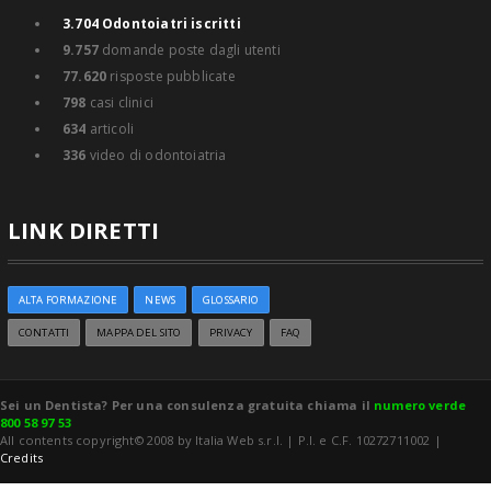
3.704
Odontoiatri iscritti
9.757
domande poste dagli utenti
77.620
risposte pubblicate
798
casi clinici
634
articoli
336
video di odontoiatria
LINK DIRETTI
ALTA FORMAZIONE
NEWS
GLOSSARIO
CONTATTI
MAPPA DEL SITO
PRIVACY
FAQ
Sei un Dentista? Per una consulenza gratuita chiama il
numero verde
800 58 97 53
All contents copyright© 2008 by Italia Web s.r.l. | P.I. e C.F. 10272711002 |
Credits