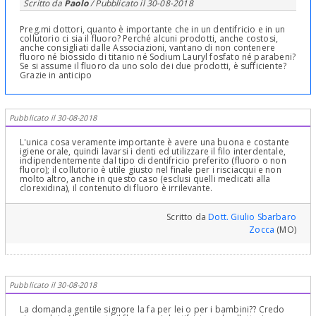
Scritto da
Paolo
/ Pubblicato il
30-08-2018
Preg.mi dottori, quanto è importante che in un dentifricio e in un
collutorio ci sia il fluoro? Perché alcuni prodotti, anche costosi,
anche consigliati dalle Associazioni, vantano di non contenere
fluoro né biossido di titanio né Sodium Lauryl fosfato né parabeni?
Se si assume il fluoro da uno solo dei due prodotti, è sufficiente?
Grazie in anticipo
Pubblicato il 30-08-2018
L'unica cosa veramente importante è avere una buona e costante
igiene orale, quindi lavarsi i denti ed utilizzare il filo interdentale,
indipendentemente dal tipo di dentifricio preferito (fluoro o non
fluoro); il collutorio è utile giusto nel finale per i risciacqui e non
molto altro, anche in questo caso (esclusi quelli medicati alla
clorexidina), il contenuto di fluoro è irrilevante.
Scritto da
Dott. Giulio Sbarbaro
Zocca
(MO)
Pubblicato il 30-08-2018
La domanda gentile signore la fa per lei o per i bambini?? Credo