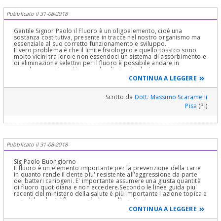
Pubblicato il 31-08-2018
Gentile Signor Paolo il Fluoro è un oligoelemento, cioè una
sostanza costitutiva, presente in tracce nel nostro organismo ma
essenziale al suo corretto funzionamento e sviluppo.
Il vero problema è che il limite fisiologico e quello tossico sono
molto vicini tra loro e non essendoci un sistema di assorbimento e
di eliminazione selettivi per il fluoro è possibile andare in
eccedenza per ingestione anche di piccole dosi se prese con
regolarità, anche se inavvertitamente. È per questo che i pediatri
CONTINUA A LEGGERE
oggi sono molto più cauti che nel passato sulla supplementazione
dietetica nell'infanzia. È vero che, almeno fino a pochi anni fa, si
aggiungeva fluoro nelle acque potabili per scopi profilattici, ma
Scritto da
Dott. Massimo Scaramelli
visto che oggigiorno tutti quanti beviamo acqua minerale il rischio
Pisa
(PI)
di overdose di fluoro è francamente remoto.
Assodato però che un minimo apporto di questo ione è
auspicabile e visto comunque il suo ruolo protettivo sia per una
ottimale dentizione che per la preservazione dell'integrità dentale,
oggi i dentisti sono d'accordo nel consigliare dentifrici al fluoro a
tutti sia pure con un distinguo sulla sua concentrazione in
Pubblicato il 31-08-2018
relazione all'etá.
Si ritiene pertanto utile una concentrazione di 1000 parti per
milione di fluoro nel bambino e di 1450 nell'adulto .
Sig.Paolo Buongiorno
Ricordo ai genitori di oggi che almeno da un punto di vista
Il fluoro è un elemento importante per la prevenzione della carie
odontoiatrico già a 12 anni si può considerare come adulta una
in quanto rende il dente piu' resistente all'aggressione da parte
dentizione.
dei batteri cariogeni. E' importante assumere una giusta quantità
Spero di aver risposto per quanto attiene al fluoro.
di fluoro quotidiana e non eccedere.Secondo le linee guida piu'
In merito alle altre sostanze si tratta di elementi non naturali (
recenti del ministero della salute è più importante l'azione topica e
sbiancanti ottici- biossido di titanio- ; schiumogeni - lauril solfato- ;
quindi locale del fluoro, più che quella sistemica, ovvero
conservanti - parabeni- ) e non strettamente necessari e pertanto
assumendo il fluoro per bocca.Infatti negli ultimi anni si tende a
CONTINUA A LEGGERE
potenziali allergizzanti.
non dare, a meno di indicazioni particolari, il fluoro integrativo per
D'altronde è quasi sempre presente anche il biossido di silicio
bocca ai bimbi tramite gocce o pastiglie.Quindi e' importante