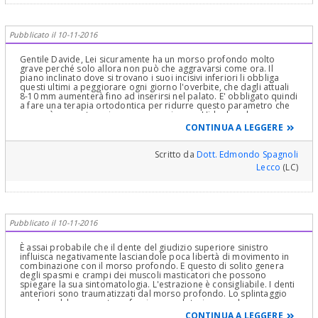
problema senza fargli fare tutti i "passaggi" che lo possano
portare alla soluzione richiesta. Vede, siamo entrati in concetti
complessi! Poi Modelli di Studio Ortodontici, Fotografie del profilo
e di Fronte in rapporto 1:1 e ovviamente una Visita Clinica
Pubblicato il 10-11-2016
Gnatologica a completamento di quella Ortodontica oltre ad una
valutazione fisiopatologica della postura e funzione della lingua,
oltre che della postura in generale della colonna vertebrale! "! La
Gentile Davide, Lei sicuramente ha un morso profondo molto
Visita Odontoiatrica ed una pianificazione terapeutica sono Atti
grave perché solo allora non può che aggravarsi come ora. Il
Medici importanti e Colti! Cari Saluti ed in "bocca al Lupo"!
piano inclinato dove si trovano i suoi incisivi inferiori li obbliga
questi ultimi a peggiorare ogni giorno l'overbite, che dagli attuali
8-10 mm aumenterà fino ad inserirsi nel palato. E' obbligato quindi
a fare una terapia ortodontica per ridurre questo parametro che
non può, senza terapia, se non peggiorare. L'ideale nel suo caso
sarebbe portare gli incisivi testa a testa se non è facile la recidiva.
CONTINUA A LEGGERE
Aggiungo che quanto consigliato dai miei colleghi non risolve le
cause del suo problema, probabilmente perché non sono
ortodontisti (estrarre i giudizi! Mettere un bite! Kinesi terapia! Non
Scritto da
Dott. Edmondo Spagnoli
eliminano le cause del problema neanche da lontano).
Lecco
(LC)
Cordialmente
Pubblicato il 10-11-2016
È assai probabile che il dente del giudizio superiore sinistro
influisca negativamente lasciandole poca libertà di movimento in
combinazione con il morso profondo. E questo di solito genera
degli spasmi e crampi dei muscoli masticatori che possono
spiegare la sua sintomatologia. L'estrazione è consigliabile. I denti
anteriori sono traumatizzati dal morso profondo. Lo splintaggio
sembrerebbe prematuro; faccia una valutazione anche per un
trattamento che vada alle radici del problema. Per caso il
CONTINUA A LEGGERE