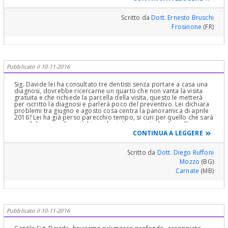
problema è insorto dopo le ricostruzioni? Queste ultime
potrebbero influire. Ha bisogno sicuramente di una visita
approfondita. Saluti.
Scritto da
Dott. Ernesto Bruschi
Frosinone
(FR)
Pubblicato il 10-11-2016
Sig. Davide lei ha consultato tre dentisti senza portare a casa una
diagnosi, dovrebbe ricercarne un quarto che non vanta la visita
gratuita e che richiede la parcella della visita, questo le metterà
per iscritto la diagnosi e parlerà poco del preventivo. Lei dichiara
problemi tra giugno e agosto cosa centra la panoramica di aprile
2016? Lei ha già perso parecchio tempo, si curi per quello che sarà
possibile e non dimentichi mai la visita semestrale che nella sua
bocca non c'è mai stata.
CONTINUA A LEGGERE
Scritto da
Dott. Diego Ruffoni
Mozzo
(BG)
Carnate
(MB)
Pubblicato il 10-11-2016