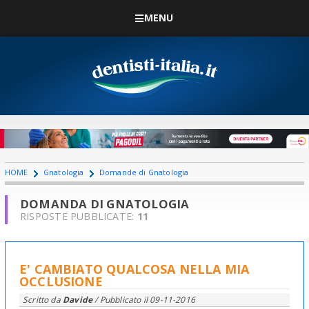
MENU
HOME
Gnatologia
Domande di Gnatologia
DOMANDA DI GNATOLOGIA
RISPOSTE PUBBLICATE:
11
E' CAMBIATO QUALCOSA NELLA MIA
OCCLUSIONE
Scritto da
Davide
/ Pubblicato il
09-11-2016