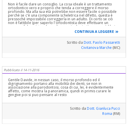
Non è facile dare un consiglio. La cosa ideale è un trattamento
ortodontico vero e proprio che tenda a correggere il morso
profondo. Ma alla sua età potrebbe non essere facile o possibile
perchè se c'è una componente scheletrica nel difetto, questa è
pressoché impossibile correggerla in un adulto. Di certo se ciò
non è fattibile (per saperlo l'ortodontista deve effettuare un
esame cefalometrico che sveli, appunto, la struttura ossea) il byte
è obbligatorio per avere sollievo ai sintomi, ed anche per
CONTINUA A LEGGERE
migliorare indirettamente la situazione parodontale. Quanto al
dente del giudizio, certamente va estratto, specie se dall'analisi
dei modelli derivati dall'impronta si vede una interferenza
Scritto da
Dott. Paolo Passaretti
occlusale: è questa cosa che potrebbe aver sregolato il sistema
Civitanova Marche
(MC)
come lei riferisce, negli ultimi tempi..
Pubblicato il 14-11-2016
Gentile Davide, in nessun caso, il morso profondo ed il
digrignamento portano alla mobilità dei denti, se non in
associazione alla parodontosi, cosa di cui, lei, è evidentemente
affetto, come mostra la panoramica, qundi in primis curare le
gengive poi si puo pensare al resto
Scritto da
Dott. Gianluca Pucci
Roma
(RM)