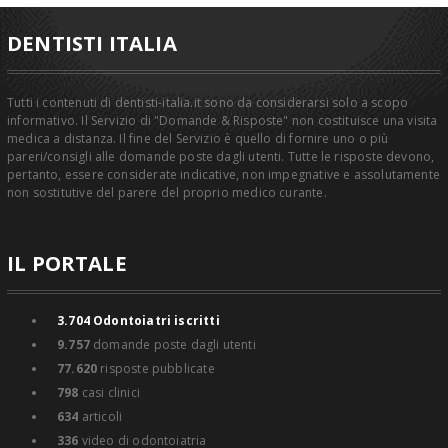
DENTISTI ITALIA
Tutti i contenuti di dentisti-italia.it sono da considerarsi solo a scopo
informativo. Il Servizio di "Domande & Risposte" non costituisce una visita
medica a distanza. Il fine del Servizio è quello di fornire uno o più
pareri/consigli alle domande poste dagli utenti. Tutte le risposte devono,
pertanto, essere considerate indicative, non impegnative e assolutamente
non sostitutive del parere del proprio medico curante.
IL PORTALE
3.704
Odontoiatri iscritti
9.757
domande poste dagli utenti
77.620
risposte pubblicate
798
casi clinici
634
articoli
336
video di odontoiatria