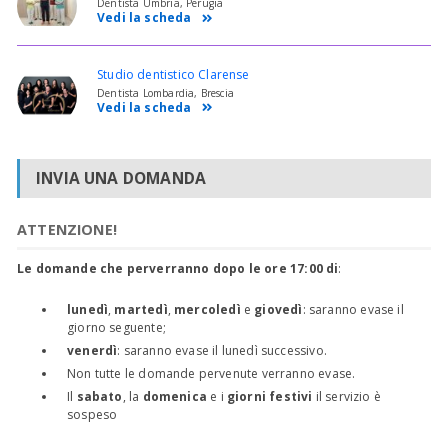
Dentista Umbria, Perugia
Vedi la scheda
Studio dentistico Clarense
Dentista Lombardia, Brescia
Vedi la scheda
INVIA UNA DOMANDA
ATTENZIONE!
Le domande che perverranno dopo le ore 17:00 di
:
lunedì
,
martedì
,
mercoledì
e
giovedì
: saranno evase il
giorno seguente;
venerdì
: saranno evase il lunedì successivo.
Non tutte le domande pervenute verranno evase.
Il
sabato
, la
domenica
e i
giorni festivi
il servizio è
sospeso