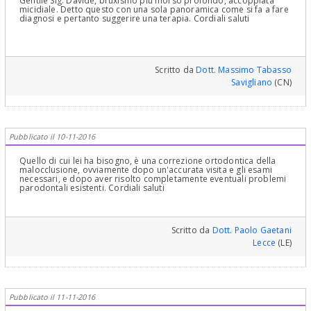
Gentile Sig. Davide, bruxismo più morso profondo, accoppiata
micidiale. Detto questo con una sola panoramica come si fa a fare
diagnosi e pertanto suggerire una terapia. Cordiali saluti
Scritto da
Dott. Massimo Tabasso
Savigliano
(CN)
Pubblicato il 10-11-2016
Quello di cui lei ha bisogno, è una correzione ortodontica della
malocclusione, ovviamente dopo un'accurata visita e gli esami
necessari, e dopo aver risolto completamente eventuali problemi
parodontali esistenti. Cordiali saluti
Scritto da
Dott. Paolo Gaetani
Lecce
(LE)
Pubblicato il 11-11-2016