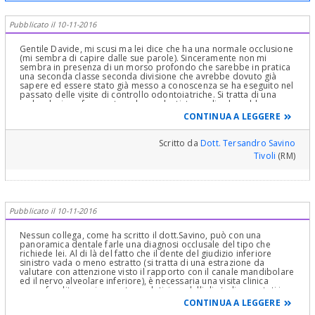
Pubblicato il 10-11-2016
Gentile Davide, mi scusi ma lei dice che ha una normale occlusione
(mi sembra di capire dalle sue parole). Sinceramente non mi
sembra in presenza di un morso profondo che sarebbe in pratica
una seconda classe seconda divisione che avrebbe dovuto già
sapere ed essere stato già messo a conoscenza se ha eseguito nel
passato delle visite di controllo odontoiatriche. Si tratta di una
malocclusione frequente e che un dentista medio dovrebbe
riconoscere facilmente. Lei domanda e chiede consiglio su cosa
CONTINUA A LEGGERE
fare pensando si possa fare diagnosi e consigliare terapie
adeguate analizzando una semplice panoramica? Debbo
purtroppo deluderla. La diagnosi scaturisce da un accurato studio
Scritto da
Dott. Tersandro Savino
comprendente una accurata visita sia dentale che parodontale che
Tivoli
(RM)
gnatologica rilievo impronte montate su articolatore ed analisi di
una serie di radiografie. Da tutti questi dati emerge una diagnosi
ed una corretta terapia. Per tornare al suo problema molto
probabilmente tutti i suoi sintomi sono riferiti alla malocclusione
che lei stesso ha descritto che avrebbe dovuto essere curata tanto
tempo fa in età adolescenziale per avere risultati ottimali. Le
Pubblicato il 10-11-2016
consiglierei di rivolgersi ad un buon ortodontista, esperto e di
buona fama senza girare a lungo e sentire tanti pareri che
possono sicuramente confonderla. Cordialmente
Nessun collega, come ha scritto il dott.Savino, può con una
panoramica dentale farle una diagnosi occlusale del tipo che
richiede lei. Al di là del fatto che il dente del giudizio inferiore
sinistro vada o meno estratto (si tratta di una estrazione da
valutare con attenzione visto il rapporto con il canale mandibolare
ed il nervo alveolare inferiore), è necessaria una visita clinica
approfondita con impronte e relativi modelli di studio montati in
articolare, per diagnosticare una eventuale malocclusione nei suoi
CONTINUA A LEGGERE
aspetti e nei suoi possibili trattamenti. Lo splintaggio, in caso di