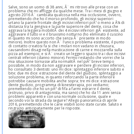
Salve, sono un uomo di 38 anni, Ã¨ mi ritrovo alle prese con un
problema che mi affligge da qualche mese. Tra i mesi di giugno e
agosto 2016 Ã¨ cambiata qualcosa nella mia occlusione, ovvero,
premettendo che ho il morso profondo, gli incisivi superiori
urtano la parete frontale degli incisivi inferiori piÃ¹ o meno a Â¼ di
distanza tra la gengiva e la parte superiore del dente, cosa che
aggrava la leggera mobilitÃ dei 4 incisivi inferiori giÃ esistente, ad
aggravare il tutto vi e il bruxismo notturno (ho eliminato il cuscino
in quanto mi sono accorto che senza Ã¨ presente in modo
minore). Inoltre questo non Ã¨ l'unico problema esistente, il punto
di contatto creatosi fa si che i molari non vadano in chiusura,
causandomi disagi nella masticazione di carne e mozzarella sulla
pizza ad esempio, e si Ã¨ creato un leggero spazio tra i due incisivi
centrali inferiori (danno minore). Fermo restando che vorrei che la
mia situazione tornasse alla normalitÃ nel piÃ¹ breve tempo
possibile, in modo da non aggravare e perdere gli incisivi inferiori,
ho consultato 3 dentisti: uno mi dice: splintaggio inferiore subito e
bite; due mi dice: estrazione del dente del giudizio, splintaggio a
soluzione problema, in quanto rinforzando la parte inferiore
potrebbe causare mobilita anche sopra; tre mi dice: estrazione
dente giudizio, programma di kinesiterapia, poi vediamo;
premettendo che ho un pÃ² di fifa a farmi estrarre il dente,
(estruso, privo di antagonista, ma sano) che ho da 11 anni senza
problemi apparenti e con una normale occlusione, quale e
secondo voi la strada da seguire? Allego panoramica di aprile
2016, premettendo che le carie visibili sono state curate. Saluto e
ringrazio anticipatamente per le risposte.