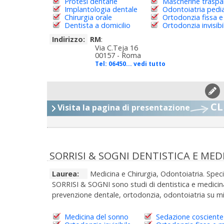
Protesi dentarie
Mascherine traspa
Implantologia dentale
Odontoiatria pedia
Chirurgia orale
Ortodonzia fissa e
Dentista a domicilio
Ortodonzia invisibi
Indirizzo:
RM
:
Via C.Teja 16
00157 - Roma
Tel:
06450... vedi tutto
CL
Visita la pagina di presentazione
SORRISI & SOGNI DENTISTICA E ME
Laurea:
Medicina e Chirurgia, Odontoiatria. Spec
SORRISI & SOGNI sono studi di dentistica e medicina 
prevenzione dentale, ortodonzia, odontoiatria su mi
Medicina del sonno
Sedazione cosciente