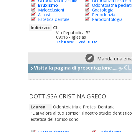
Ortodonzia invisibile
Ortodonzia fissa e m
Bruxismo
Odontoiatria pediatr
Malocclusioni
Gnatologia
Alitosi
Pedodonzia
Estetica dentale
Parodontologia
Indirizzo:
CI
:
Via Repubblica 52
09016 - Iglesias
Tel:
07818... vedi tutto
Manda una emai
CL
Visita la pagina di presentazione
DOTT.SSA CRISTINA GRECO
Laurea:
Odontoiatria e Protesi Dentaria
"Dai valore al tuo sorriso" Il nostro studio dentistic
estetica del sorriso sono...