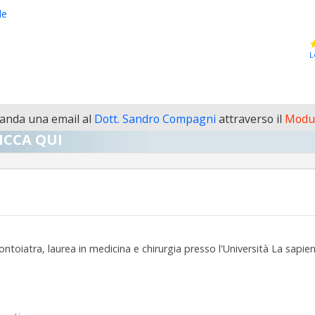
le
L
anda una email al
Dott. Sandro Compagni
attraverso il
Modul
ICCA QUI
dontoiatra, laurea in medicina e chirurgia presso l'Università La sa