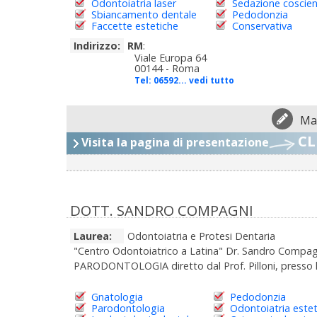
Odontoiatria laser
Sedazione coscie
Sbiancamento dentale
Pedodonzia
Faccette estetiche
Conservativa
Indirizzo:
RM
:
Viale Europa 64
00144 - Roma
Tel:
06592... vedi tutto
Man
CL
Visita la pagina di presentazione
DOTT. SANDRO COMPAGNI
Laurea:
Odontoiatria e Protesi Dentaria
"Centro Odontoiatrico a Latina" Dr. Sandro Compagn
PARODONTOLOGIA diretto dal Prof. Pilloni, presso la
Gnatologia
Pedodonzia
Parodontologia
Odontoiatria estet