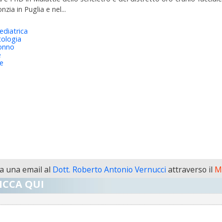
ia in Puglia e nel...
ediatrica
ologia
sonno
e
ie
 una email al
Dott. Roberto Antonio Vernucci
attraverso il
M
ICCA QUI