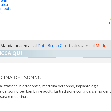
renti
trica
 mobile
le
L
Manda una email al
Dott. Bruno Cirotti
attraverso il
Modulo 
ICCA QUI
DICINA DEL SONNO
ializzazione in ortodonzia, medicina del sonno, implantologia
del sonno per bambini e adulti. La tradizione continua: siamo dentis
sura e medicina...