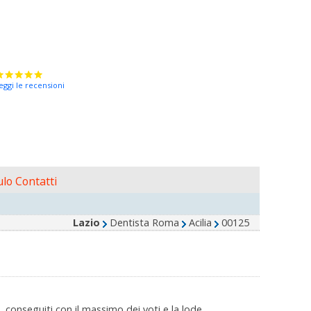
eggi le recensioni
lo Contatti
Lazio
Dentista Roma
Acilia
00125
 conseguiti con il massimo dei voti e la lode.