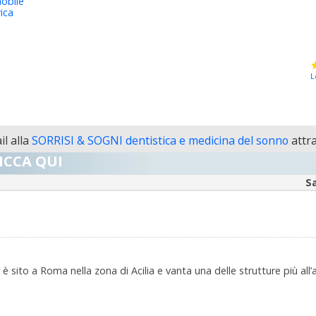
obile
ica
L
l alla
SORRISI & SOGNI dentistica e medicina del sonno
attra
ICCA QUI
S
o è sito a Roma nella zona di Acilia e vanta una delle strutture più all