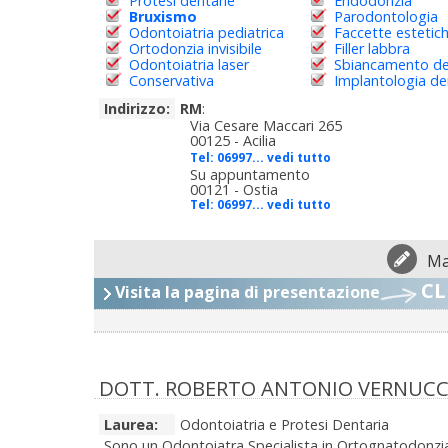
Protesi dentarie
Endodonzia
Bruxismo
Parodontologia
Odontoiatria pediatrica
Faccette estetic
Ortodonzia invisibile
Filler labbra
Odontoiatria laser
Sbiancamento de
Conservativa
Implantologia de
Indirizzo:
RM
:
Via Cesare Maccari 265
00125 - Acilia
Tel:
06997... vedi tutto
Su appuntamento
00121 - Ostia
Tel:
06997... vedi tutto
Ma
CL
Visita la pagina di presentazione
DOTT. ROBERTO ANTONIO VERNUCC
Laurea:
Odontoiatria e Protesi Dentaria
Sono un Odontoiatra Specialista in Ortognatodonzia e