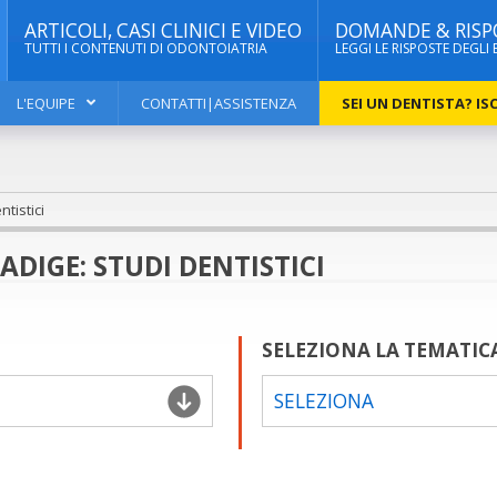
ARTICOLI, CASI CLINICI E VIDEO
DOMANDE & RISP
TUTTI I CONTENUTI DI ODONTOIATRIA
LEGGI LE RISPOSTE DEGLI 
L'EQUIPE
CONTATTI|ASSISTENZA
SEI UN DENTISTA? ISC
tistici
DIGE: STUDI DENTISTICI
SELEZIONA LA TEMATIC
SELEZIONA