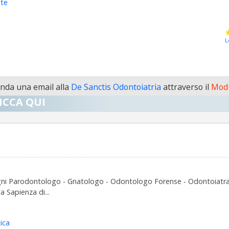
nte
L
da una email alla
De Sanctis Odontoiatria
attraverso il
Modu
ICCA QUI
i Parodontologo - Gnatologo - Odontologo Forense - Odontoiatra Spo
 Sapienza di...
ica