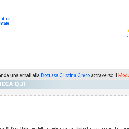
he
ntale
ntale
L
nda una email alla
Dott.ssa Cristina Greco
attraverso il
Modu
ICCA QUI
I
 PhD in Malattie dello scheletro e del distretto oro-cranio-facciale,