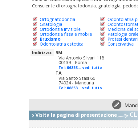
Consulente di ortognatodonzia, gnatologia, pedodonz
Ortognatodonzia
Odontoiatria p
Gnatologia
Odontostomat
Ortodonzia invisibile
Medicina del 
Ortodonzia fissa e mobile
Patologia oral
Bruxismo
Protesi dentar
Odontoiatria estetica
Conservativa
Indirizzo:
RM
:
Via Antonio Silvani 118
00139 - Roma
Tel:
06853... vedi tutto
TA
:
Via Santo Stasi 66
74024 - Manduria
Tel:
06853... vedi tutto
Manda
CL
Visita la pagina di presentazione