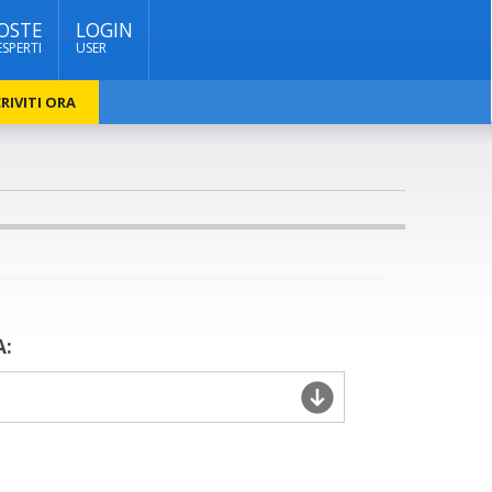
OSTE
LOGIN
ESPERTI
USER
RIVITI ORA
A: