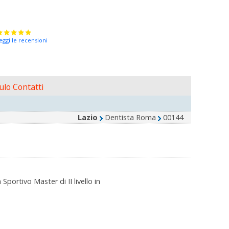
eggi le recensioni
lo Contatti
Lazio
Dentista Roma
00144
rtivo Master di II livello in