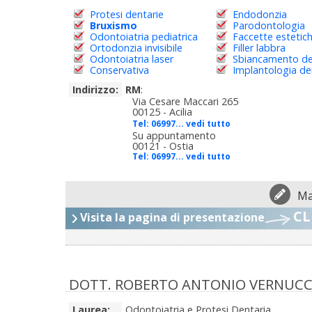
Protesi dentarie
Endodonzia
Bruxismo
Parodontologia
Odontoiatria pediatrica
Faccette estetic
Ortodonzia invisibile
Filler labbra
Odontoiatria laser
Sbiancamento de
Conservativa
Implantologia de
Indirizzo:
RM
:
Via Cesare Maccari 265
00125 - Acilia
Tel:
06997... vedi tutto
Su appuntamento
00121 - Ostia
Tel:
06997... vedi tutto
Ma
CL
Visita la pagina di presentazione
DOTT. ROBERTO ANTONIO VERNUCC
Laurea:
Odontoiatria e Protesi Dentaria