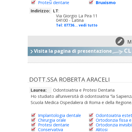
Protesi dentarie
Bruxismo
Indirizzo:
LT
:
Via Giorgio La Pira 11
04100 - Latina
Tel:
07736... vedi tutto
M
CL
Visita la pagina di presentazione
DOTT.SSA ROBERTA ARACELI
Laurea:
Odontoiatria e Protesi Dentaria
Ho studiato all’università di odontoiatria “la Sapie
Scuola Medica Ospedaliera di Roma e della Regione.
Implantologia dentale
Odontoiatria estet
Chirurgia orale
Ortodonzia fissa e
Protesi dentarie
Ortodonzia invisibi
Conservativa
Alitosi