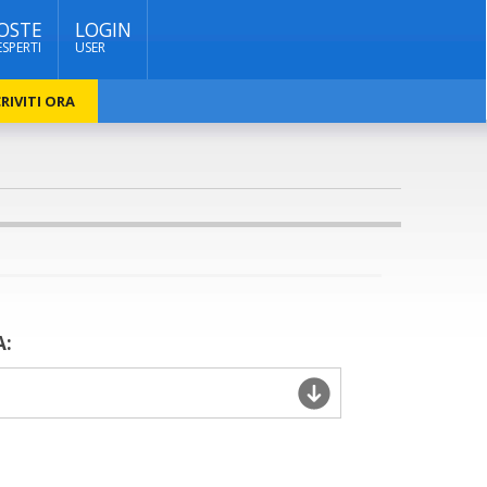
OSTE
LOGIN
ESPERTI
USER
RIVITI ORA
A: