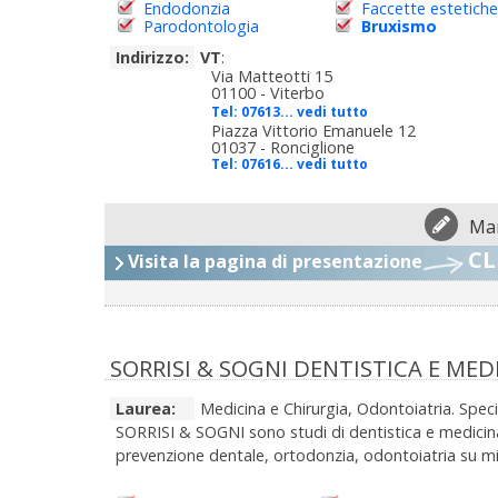
Endodonzia
Faccette estetiche
Parodontologia
Bruxismo
Indirizzo:
VT
:
Via Matteotti 15
01100 - Viterbo
Tel:
07613... vedi tutto
Piazza Vittorio Emanuele 12
01037 - Ronciglione
Tel:
07616... vedi tutto
Man
CL
Visita la pagina di presentazione
SORRISI & SOGNI DENTISTICA E ME
Laurea:
Medicina e Chirurgia, Odontoiatria. Spec
SORRISI & SOGNI sono studi di dentistica e medicina 
prevenzione dentale, ortodonzia, odontoiatria su mi