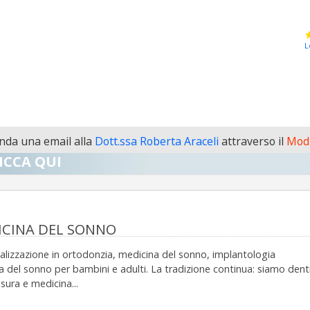
L
da una email alla
Dott.ssa Roberta Araceli
attraverso il
Modu
ICCA QUI
DICINA DEL SONNO
ializzazione in ortodonzia, medicina del sonno, implantologia
del sonno per bambini e adulti. La tradizione continua: siamo dentis
sura e medicina...