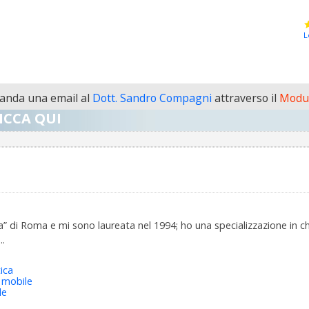
L
anda una email al
Dott. Sandro Compagni
attraverso il
Modul
ICCA QUI
nza” di Roma e mi sono laureata nel 1994; ho una specializzazione in
..
ica
 mobile
le