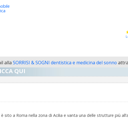
obile
ica
L
l alla
SORRISI & SOGNI dentistica e medicina del sonno
attra
ICCA QUI
o è sito a Roma nella zona di Acilia e vanta una delle strutture più all