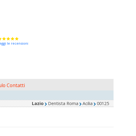
eggi le recensioni
lo Contatti
Lazio
Dentista Roma
Acilia
00125