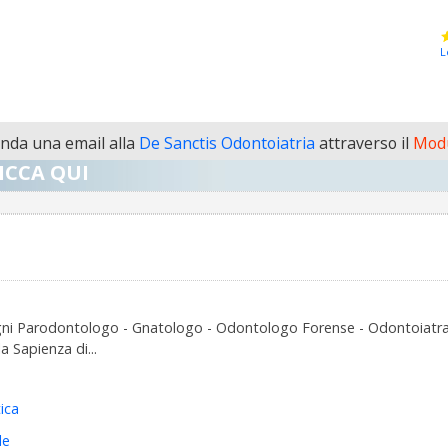
L
da una email alla
De Sanctis Odontoiatria
attraverso il
Modu
ICCA QUI
i Parodontologo - Gnatologo - Odontologo Forense - Odontoiatra Spo
 Sapienza di...
ica
le