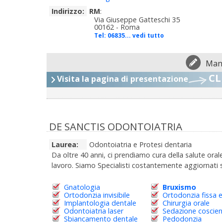
Indirizzo:
RM
:
Via Giuseppe Gatteschi 35
00162 - Roma
Tel:
06835... vedi tutto
Man
CL
Visita la pagina di presentazione
DE SANCTIS ODONTOIATRIA
Laurea:
Odontoiatria e Protesi dentaria
Da oltre 40 anni, ci prendiamo cura della salute or
lavoro. Siamo Specialisti costantemente aggiornati su
Gnatologia
Bruxismo
Ortodonzia invisibile
Ortodonzia fissa 
Implantologia dentale
Chirurgia orale
Odontoiatria laser
Sedazione coscie
Sbiancamento dentale
Pedodonzia