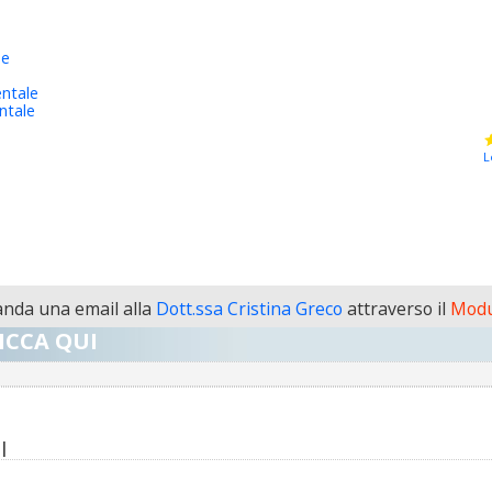
he
ntale
ntale
L
nda una email alla
Dott.ssa Cristina Greco
attraverso il
Modu
ICCA QUI
I