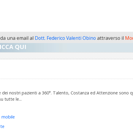
da una email al
Dott. Federico Valenti Obino
attraverso il
Mod
ICCA QUI
ale dei nostri pazienti a 360°. Talento, Costanza ed Attenzione son
 tutte le...
e mobile
nte