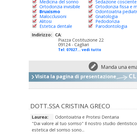
Medicina del sonno
Sedazione cosciente
Ortodonzia invisibile
Ortodonzia fissa e m
Bruxismo
Odontoiatria pediatr
Malocclusioni
Gnatologia
Alitosi
Pedodonzia
Estetica dentale
Parodontologia
Indirizzo:
CA
:
Piazza Costituzione 22
09124 - Cagliari
Tel:
07027... vedi tutto
Manda una emai
CL
Visita la pagina di presentazione
DOTT.SSA CRISTINA GRECO
Laurea:
Odontoiatria e Protesi Dentaria
"Dai valore al tuo sorriso" Il nostro studio dentistic
estetica del sorriso sono...