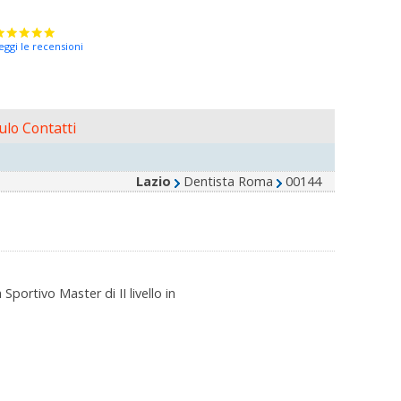
eggi le recensioni
lo Contatti
Lazio
Dentista Roma
00144
rtivo Master di II livello in