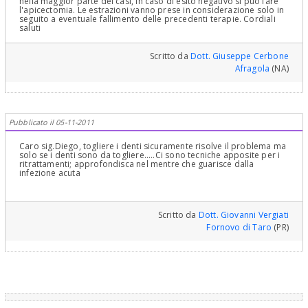
nella maggior parte dei casi, in caso di esito negativo si può fare
l'apicectomia. Le estrazioni vanno prese in considerazione solo in
seguito a eventuale fallimento delle precedenti terapie. Cordiali
saluti
Scritto da
Dott. Giuseppe Cerbone
Afragola
(NA)
Pubblicato il 05-11-2011
Caro sig.Diego, togliere i denti sicuramente risolve il problema ma
solo se i denti sono da togliere.....Ci sono tecniche apposite per i
ritrattamenti; approfondisca nel mentre che guarisce dalla
infezione acuta
Scritto da
Dott. Giovanni Vergiati
Fornovo di Taro
(PR)