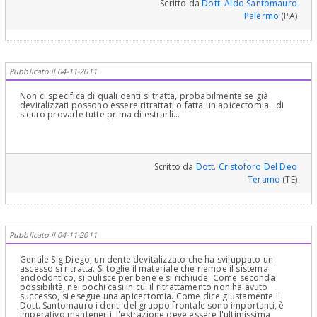
Scritto da
Dott. Aldo Santomauro
Palermo
(PA)
Pubblicato il 04-11-2011
Non ci specifica di quali denti si tratta, probabilmente se già
devitalizzati possono essere ritrattati o fatta un'apicectomia...di
sicuro provarle tutte prima di estrarli...
Scritto da
Dott. Cristoforo Del Deo
Teramo
(TE)
Pubblicato il 04-11-2011
Gentile Sig.Diego, un dente devitalizzato che ha sviluppato un
ascesso si ritratta. Si toglie il materiale che riempe il sistema
endodontico, si pulisce per bene e si richiude. Come seconda
possibilità, nei pochi casi in cui il ritrattamento non ha avuto
successo, si esegue una apicectomia. Come dice giustamente il
Dott. Santomauro i denti del gruppo frontale sono importanti, è
imperativo mantenerli, l'estrazione deve essere l'ultimissima