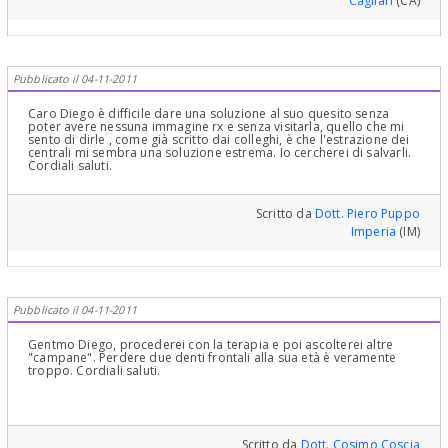
Cagliari
(CA)
sicuramente salvabili. Le lascio una foto di denti giudicati tutti da
estrarre per la gravità delle loro patologie e da me salvati ed in
bocca da oltre 25 anni a dimostrazione che vale la pena
salvarli!Cordialmente Gustavo Petti, Parodontologia,
Implantologia, Gnatologia e Riabilitazione Orale Completa in Casi
Clinici Complessi ed Ortodonzia e Pedodonzia la figlia Claudia
Pubblicato il 04-11-2011
Petti, in Cagliari
Caro Diego è difficile dare una soluzione al suo quesito senza
poter avere nessuna immagine rx e senza visitarla, quello che mi
sento di dirle , come già scritto dai colleghi, è che l'estrazione dei
centrali mi sembra una soluzione estrema. Io cercherei di salvarli.
Cordiali saluti.
Scritto da
Dott. Piero Puppo
Imperia
(IM)
Pubblicato il 04-11-2011
Gentmo Diego, procederei con la terapia e poi ascolterei altre
"campane". Perdere due denti frontali alla sua età è veramente
troppo. Cordiali saluti.
Scritto da
Dott. Cosimo Coscia