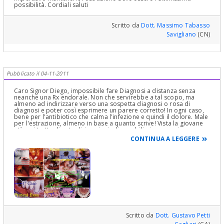
possibilità. Cordiali saluti
Scritto da
Dott. Massimo Tabasso
Savigliano
(CN)
Pubblicato il 04-11-2011
Caro Signor Diego, impossibile fare Diagnosi a distanza senza
neanche una Rx endorale. Non che servirebbe a tal scopo, ma
almeno ad indirizzare verso una sospetta diagnosi o rosa di
diagnosi e poter così esprimere un parere corretto! In ogni caso,
bene per l'antibiotico che calma l'infezione e quindi il dolore. Male
per l'estrazione, almeno in base a quanto scrive! Vista la giovane
età o si tratta di osteolisi periapicali, curabilissime per via
endodontica o retrograda chirurgica o si tratta di endoparodontiti
CONTINUA A LEGGERE
o parodontiti curabilissime con chirurgia ossea parodontale!
Evidentemente il collega Spagnolo non vuole perdere tempo nè
con l'una nè con l'altra terapia perchè non voglio pensare che non
le sappia fare e le propone le estrazioni, tanto poi lei, deturpato
da esse, tornerebbe in Italia e chi si è visto si è visto! Quindi
continui l'assunzione degli antibiotoci prescritti (anche se non
sono certo gli ideali per raggiungere un osso infetto) e, tornato in
Italia, si faccia salvare, se possibile ovviamente i denti. Quel se
possibile si riferirebbe solo ad una eventuiale parodontite
aggressiva dell'adulto con tasche circumferenziali a quattro pareti
di 14 mm in sei punti di ogni dente di entrambi i denti. Ma questa,
vista l'età, a meno che non abbia patologie serie del sistema
Scritto da
Dott. Gustavo Petti
immunitario, è pressocchè impossibile, quindi i suoi denti saranno