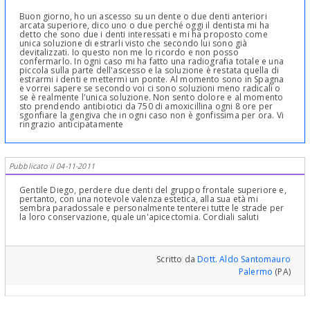
Buon giorno, ho un ascesso su un dente o due denti anteriori
arcata superiore, dico uno o due perché oggi il dentista mi ha
detto che sono due i denti interessati e mi ha proposto come
unica soluzione di estrarli visto che secondo lui sono già
devitalizzati. Io questo non me lo ricordo e non posso
confermarlo. In ogni caso mi ha fatto una radiografia totale e una
piccola sulla parte dell'ascesso e la soluzione è restata quella di
estrarmi i denti e mettermi un ponte. Al momento sono in Spagna
e vorrei sapere se secondo voi ci sono soluzioni meno radicali o
se è realmente l'unica soluzione. Non sento dolore e al momento
sto prendendo antibiotici da 750 di amoxicillina ogni 8 ore per
sgonfiare la gengiva che in ogni caso non è gonfissima per ora. Vi
ringrazio anticipatamente
Pubblicato il 04-11-2011
Gentile Diego, perdere due denti del gruppo frontale superiore e,
pertanto, con una notevole valenza estetica, alla sua età mi
sembra paradossale e personalmente tenterei tutte le strade per
la loro conservazione, quale un'apicectomia. Cordiali saluti
Scritto da
Dott. Aldo Santomauro
Palermo
(PA)