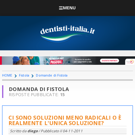
MENU
HOME
Fistola
Domande di Fistola
DOMANDA DI FISTOLA
RISPOSTE PUBBLICATE:
15
CI SONO SOLUZIONI MENO RADICALI O È
REALMENTE L'UNICA SOLUZIONE?
Scritto da
diego
/ Pubblicato il
04-11-2011