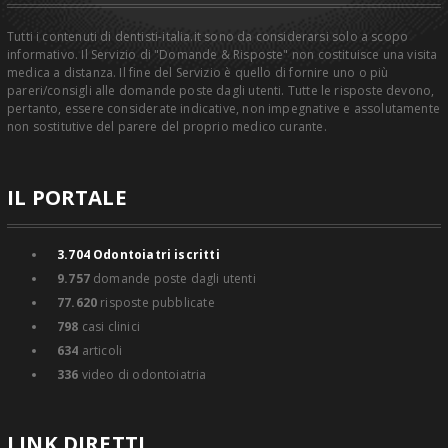
Tutti i contenuti di dentisti-italia.it sono da considerarsi solo a scopo
informativo. Il Servizio di "Domande & Risposte" non costituisce una visita
medica a distanza. Il fine del Servizio è quello di fornire uno o più
pareri/consigli alle domande poste dagli utenti. Tutte le risposte devono,
pertanto, essere considerate indicative, non impegnative e assolutamente
non sostitutive del parere del proprio medico curante.
IL PORTALE
3.704
Odontoiatri iscritti
9.757
domande poste dagli utenti
77.620
risposte pubblicate
798
casi clinici
634
articoli
336
video di odontoiatria
LINK DIRETTI