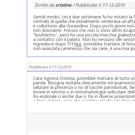
Scritto da
cristina
/ Pubblicato il
17-12-2010
Gentili medici, circa due settimane fa ho notato la f
centrali) di quella che inizialmente sembrava un'afta.
e colluttorio alla cloraxidina. Dopo pochi giorni n
non dolorante. Preciso che non ci sono denti incaps
"brufoletto", però ho una piccola macchia giallastra
a contatto con il palato. Non ho nessuno dei sintom
regredisce dopo 7/10gg, potrebbe trattarsi di fistol
non avanzata (ammesso che sia carie, è una mia ipotes
Pubblicato il 17-12-2010
Cara Signora Cristina, potrebbe trattarsi di tutto e
parole. Bisogna visitarla clinicamente ed anamnest
valutare la presenza o no di tasche parodontali, far
incisivi in necrosi o in sintomatologia radicolare del
Rx endorale o anche due o tre in diverse proiezioni
a farsi visitare, cosa che avrebbe già dovuto fare a
pericolosa!Cordialmente Gustavo Petti, Parodontolo
Completa in Casi Clinici Complessi ed Ortodonzia e Pe