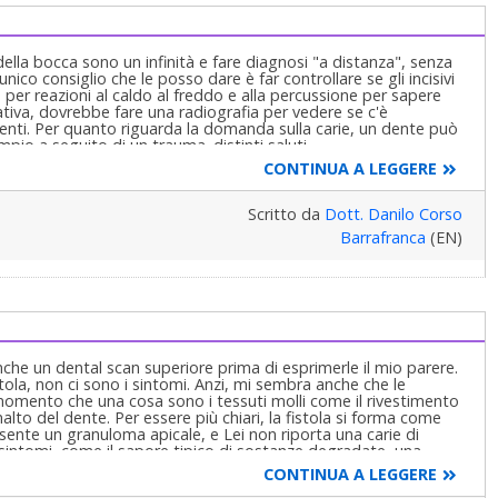
della bocca sono un infinità e fare diagnosi "a distanza", senza
unico consiglio che le posso dare è far controllare se gli incisivi
à per reazioni al caldo al freddo e alla percussione per sapere
ativa, dovrebbe fare una radiografia per vedere se c'è
denti. Per quanto riguarda la domanda sulla carie, un dente può
pio a seguito di un trauma. distinti saluti.
CONTINUA A LEGGERE
Scritto da
Dott. Danilo Corso
Barrafranca
(EN)
nche un dental scan superiore prima di esprimerle il mio parere.
tola, non ci sono i sintomi. Anzi, mi sembra anche che le
 momento che una cosa sono i tessuti molli come il rivestimento
alto del dente. Per essere più chiari, la fistola si forma come
sente un granuloma apicale, e Lei non riporta una carie di
 sintomi, come il sapore tipico di sostanze degradate, una
zione, e poi i tipici sintomi a carico del dente. E' opportuno
CONTINUA A LEGGERE
babile, - una rx come le ho suggerito. Il dental scan serva per