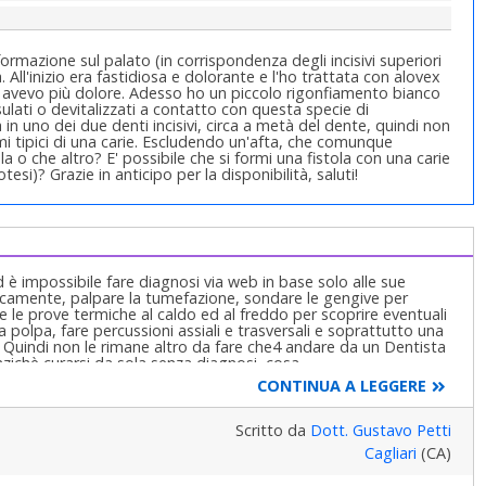
ormazione sul palato (in corrispondenza degli incisivi superiori
 All'inizio era fastidiosa e dolorante e l'ho trattata con alovex
on avevo più dolore. Adesso ho un piccolo rigonfiamento bianco
ulati o devitalizzati a contatto con questa specie di
 in uno dei due denti incisivi, circa a metà del dente, quindi non
i tipici di una carie. Escludendo un'afta, che comunque
a o che altro? E' possibile che si formi una fistola con una carie
i)? Grazie in anticipo per la disponibilità, saluti!
d è impossibile fare diagnosi via web in base solo alle sue
icamente, palpare la tumefazione, sondare le gengive per
e le prove termiche al caldo ed al freddo per scoprire eventuali
la polpa, fare percussioni assiali e trasversali e soprattutto una
! Quindi non le rimane altro da fare che4 andare da un Dentista
nzichè curarsi da sola senza diagnosi, cosa
gia, Implantologia, Gnatologia e Riabilitazione Orale
CONTINUA A LEGGERE
dodonzia la figlia Claudia Petti, in Cagliari.
Scritto da
Dott. Gustavo Petti
Cagliari
(CA)