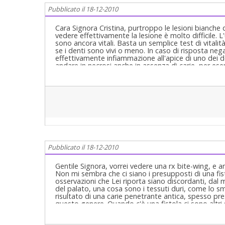
Pubblicato il 18-12-2010
Cara Signora Cristina, purtroppo le lesioni bianche 
vedere effettivamente la lesione è molto difficile. L'
sono ancora vitali. Basta un semplice test di vitalit
se i denti sono vivi o meno. In caso di risposta neg
effettivamente infiammazione all'apice di uno dei 
andare in necrosi anche in assenza di carie, per esem
Pubblicato il 18-12-2010
Gentile Signora, vorrei vedere una rx bite-wing, e a
Non mi sembra che ci siano i presupposti di una fis
osservazioni che Lei riporta siano discordanti, dal
del palato, una cosa sono i tessuti duri, come lo sm
risultato di una carie penetrante antica, spesso pre
questo genere. Quando c'è una fistola ci sono altri
neoformazione tonda visibile, arrossamento e tumefa
fare quindi -se il fatto non si esaurisce, come è pro