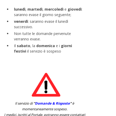
lunedì
,
martedì
,
mercoledì
e
giovedì
:
saranno evase il giorno seguente;
venerdì
: saranno evase il lunedì
successivo.
Non tutte le domande pervenute
verranno evase.
Il
sabato
, la
domenica
e i
giorni
festivi
il servizio è sospeso
Il servizio di
''
Domande & Risposte
''
è
momentaneamente sospeso.
I medici, iscritti al Portale, potranno essere contattati