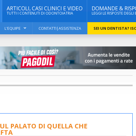
ARTICOLI, CASI CLINICI E VIDEO
DOMANDE & RISP
TUTTI I CONTENUTI DI ODONTOIATRIA
LEGGI LE RISPOSTE DEGLI 
L'EQUIPE
CONTATTI|ASSISTENZA
SEI UN DENTISTA? ISC
UL PALATO DI QUELLA CHE
AFTA