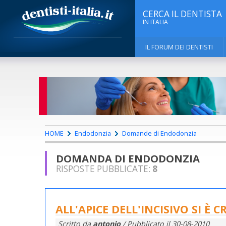
CERCA IL DENTISTA
IN ITALIA
IL FORUM DEI DENTISTI
HOME
Endodonzia
Domande di Endodonzia
DOMANDA DI ENDODONZIA
RISPOSTE PUBBLICATE:
8
ALL'APICE DELL'INCISIVO SI È 
Scritto da
antonio
/ Pubblicato il
30-08-2010