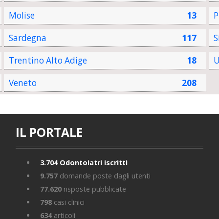
Molise
13
P
Sardegna
117
S
Trentino Alto Adige
18
U
Veneto
208
IL PORTALE
3.704
Odontoiatri iscritti
9.757
domande poste dagli utenti
77.620
risposte pubblicate
798
casi clinici
634
articoli