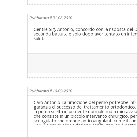
Pubblicato il 31-08-2010
Gentile Sig. Antonio, concordo con la risposta del 
seconda battuta e solo dopo aver tentato un interve
saluti.
Pubblicato il 19-09-2010
Caro Antonio La rimozione del perno potrebbe influi
garanzia di successo del trattamento ortodontico,
la prima scelta in un dente normale ma a mio avvis
che consiste in un piccolo intervento chirurgico, pe
scoagulato che prende anticoaugulanti come il cuma
l'inr , valore di scoagulazione sanguigna, se è sott
odontoiatrico oppure il suo cardiologo potrebbe ese
l'eparina a basso peso molecolare per alcuni giorni.