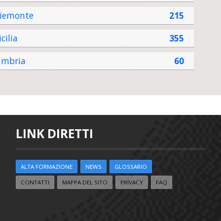
iemonte
215
icilia
355
mbria
60
LINK DIRETTI
ALTA FORMAZIONE
NEWS
GLOSSARIO
CONTATTI
MAPPA DEL SITO
PRIVACY
FAQ