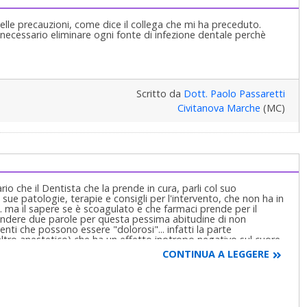
elle precauzioni, come dice il collega che mi ha preceduto.
necessario eliminare ogni fonte di infezione dentale perchè
Scritto da
Dott. Paolo Passaretti
Civitanova Marche
(MC)
io che il Dentista che la prende in cura, parli col suo
sue patologie, terapie e consigli per l'intervento, che non ha in
. ma il sapere se è scoagulato e che farmaci prende per il
i spendere due parole per questa pessima abitudine di non
rventi che possono essere "dolorosi"... infatti la parte
altro anestetico) che ha un effetto inotropo negativo sul cuore
a lo scopo di ischemizzare localmente i vasi sanguigni e quindi
CONTINUA A LEGGERE
assa il sistema vascolare periferico più velocemente, viene
nte sul cuore o su altro, ottenendo quindi l'effetto
i avere sentito più dolore, questo perchè l'anestetico è stato
.risponde con la massiccia increzione di adrenalina che è in
rmalmente presente in un anestetico...quindi in un intervento