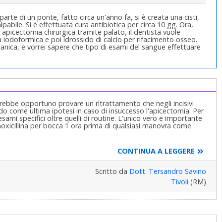
 parte di un ponte, fatto circa un'anno fa, si è creata una cisti,
pabile. Si è effettuata cura antibiotica per circa 10 gg. Ora,
e apicectomia chirurgica tramite palato, il dentista vuole
 iodoformica e poi idrossido di calcio per rifacimento osseo.
anica, e vorrei sapere che tipo di esami del sangue effettuare
arebbe opportuno provare un ritrattamento che negli incisivi
ando come ultima ipotesi in caso di insuccesso l'apicectomia. Per
i specifici oltre quelli di routine. L'unico vero e importante
xicillina per bocca 1 ora prima di qualsiasi manovra come
CONTINUA A LEGGERE
Scritto da
Dott. Tersandro Savino
Tivoli
(RM)