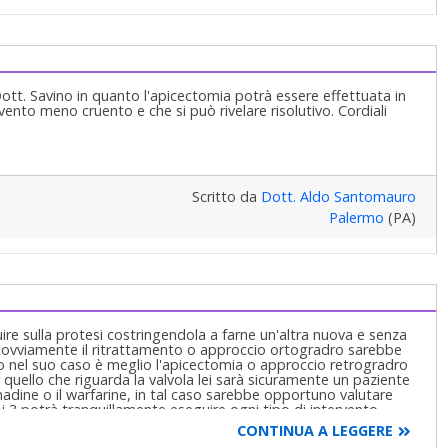
Dott. Savino in quanto l'apicectomia potrà essere effettuata in
nto meno cruento e che si può rivelare risolutivo. Cordiali
Scritto da
Dott. Aldo Santomauro
Palermo
(PA)
re sulla protesi costringendola a farne un'altra nuova e senza
 ovviamente il ritrattamento o approccio ortogradro sarebbe
o nel suo caso è meglio l'apicectomia o approccio retrogradro
r quello che riguarda la valvola lei sarà sicuramente un paziente
dine o il warfarine, in tal caso sarebbe opportuno valutare
o i 3 potrà tranquillamente eseguire ogni tipo di intervento
guire la "finestra eparinica" sostituendo l'anticoagulante con
CONTINUA A LEGGERE
 la copertura antibiotica è d'obbligo per almeno 5, 6 giorni