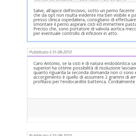
Salve, all'apice dell'incisivo, sotto un perno facente
che da opt non risulta evidente ma ben visibile e pal
presso clinica ospedaliera, consigliano di effettuar
smontare il perno aspirare cisti ed immettere pasta
Preciso che, sono portatore di valvola aortica mecc
per eventuale controllo di infezioni in atto.
Pubblicato il 31-08-2010
Caro Antonio, se la cisti è di natura endodontica s
superiori ha ottime possibilità di risoluzione lasci
quanto riguarda la seconda domanda non ci sono esam
accorgimento è quello di assumere 2 grammi di amo
profilassi per l'endocardite batterica. Cordialmente
Pubblicato il 31-08-2010