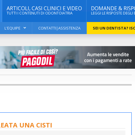
ARTICOLI, CASI CLINICI E VIDEO
DOMANDE & RISP
TUTTI I CONTENUTI DI ODONTOIATRIA
LEGGI LE RISPOSTE DEGLI 
L'EQUIPE
CONTATTI|ASSISTENZA
SEI UN DENTISTA? ISC
CREATA UNA CISTI