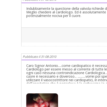
Indubbiamente la questione della valvola richiede d
Meglio chiedere al cardiologo. Ed è assolutamente 
potenzialmente nociva per il cuore.
Pubblicato il 31-08-2010
Caro Signor Antonio.....come cardiopatico è necessar
Cardiologo per essere messo al corrente di tutte le 
ogni caso nessuna controindicazione Cardiologica...
cuore è necessario e doveroso... ...........vorrei po
utilizzare il vasocostrittore nei cardiopatici, in inte
dell'anestetico che è pericolosa è la carbocaina (o 
... non solo ma non dando anche la Adrenalina che h
trattenere più a lungo in loco lo'anestetico, esso p
assorbito in massiccia quantità e agisce negativame
contrario...non solo ma Lei stessa può confermare d
assorbito subito...e l'organismo sa come risponde?..
quantità estremamente più alte della adrenalina no