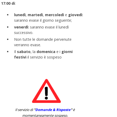
17:00 di
:
lunedì
,
martedì
,
mercoledì
e
giovedì
:
saranno evase il giorno seguente;
venerdì
: saranno evase il lunedì
successivo.
Non tutte le domande pervenute
verranno evase.
Il
sabato
, la
domenica
e i
giorni
festivi
il servizio è sospeso
Il servizio di
''
Domande & Risposte
''
è
momentaneamente sospeso.