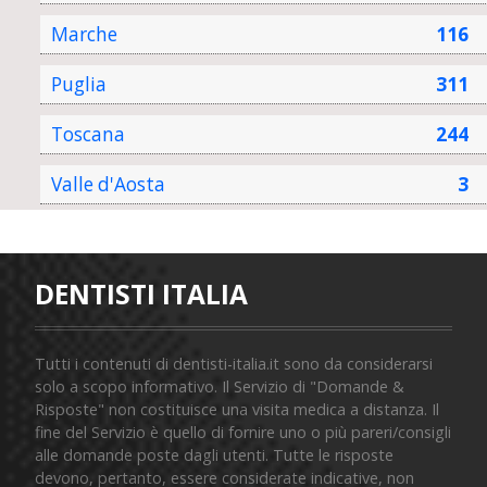
Marche
116
Puglia
311
Toscana
244
Valle d'Aosta
3
DENTISTI ITALIA
Tutti i contenuti di dentisti-italia.it sono da considerarsi
solo a scopo informativo. Il Servizio di "Domande &
Risposte" non costituisce una visita medica a distanza. Il
fine del Servizio è quello di fornire uno o più pareri/consigli
alle domande poste dagli utenti. Tutte le risposte
devono, pertanto, essere considerate indicative, non