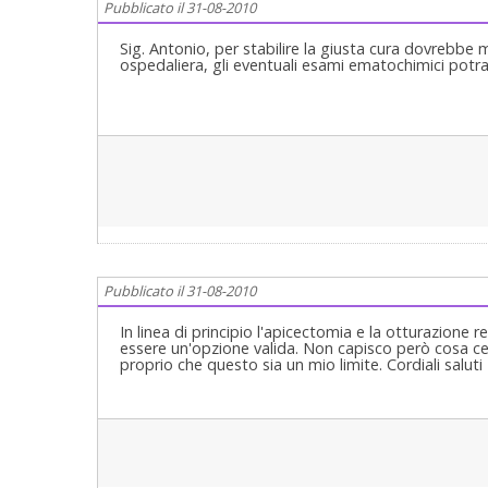
Pubblicato il 31-08-2010
già stata fatta"….una volta individuato il dente e f
più se fistolizzati...sono pericolosi non solo localmen
l'Organismo intero....dal Granuloma possono partir
Sig. Antonio, per stabilire la giusta cura dovrebbe m
ed apparati importanti quali Rene, Cuore e tanti altr
ospedaliera, gli eventuali esami ematochimici potra
esistono e sono pericolose ripeto!...queste infezioni
partenza "in cavità dell’organismo comunicanti co
caso l'osteolisi periapicale, così come le Tasche P
granuloma va eliminato...soprattutto se è fistolizza
qualsiasi buon Dentista!... ....PER QUANTO RIGU
anni.... le consiglio di rivolgersi ad un buon Dentis
mare"......Cordialmente Gustavo Petti, Parodontolo
in Casi Clinici Complessi ed Ortodonzia e Pedodonzia 
Pubblicato il 31-08-2010
In linea di principio l'apicectomia e la otturazione
essere un'opzione valida. Non capisco però cosa cent
proprio che questo sia un mio limite. Cordiali saluti