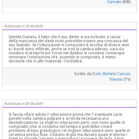
Carnate
(MB)
buon parodontologo è anche Gnatologo)...Cordialmente
Pubblicato il 29-04-2009
Gentile Daniela, il fatto che il suo dente si sia inclinato a causa
della mancanza dei denti vicini potrebbe essere una concausa del
suo fastidio. Se l'otturazione in composito è vecchia di diversi anni
e i bordi sono infiltrati, anche se non la cambia adesso, sarà da
rivedere in tempi brevi. Forse nel dubbio le conviene comunque
rinnovare l'otturazione che, essendo in composito, è meno
durevole che in altri materiali. Cordialità.
Scritto da
Dott. Michele Caruso
Treviso
(TV)
Pubblicato il 30-04-2009
Si faccia rifare subito l' otturazione prima che l' eventuale carie
penetri nella camera pulpare e si renda necessaria una
devitalizzazione. Le migliori otturazioni però, non sono quelle in
composito (che si consuma nel tempo e potrebbe creare
problemi di tipo gratologico ) le migliori otturazione sono quelle in
ceramica presso fusa. Costano di più ma durano quasi in eterno !
Digiti su Google "ceramica pressofusa" e troverà chi le fa. Saluti