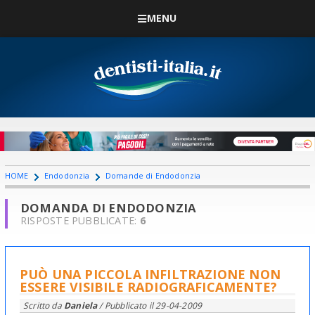
MENU
HOME
Endodonzia
Domande di Endodonzia
DOMANDA DI ENDODONZIA
RISPOSTE PUBBLICATE:
6
PUÒ UNA PICCOLA INFILTRAZIONE NON
ESSERE VISIBILE RADIOGRAFICAMENTE?
Scritto da
Daniela
/ Pubblicato il
29-04-2009