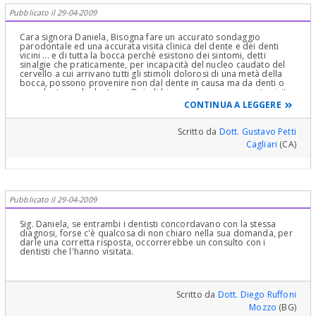
sofferenza per risolverla..
Pubblicato il 29-04-2009
Cara signora Daniela, Bisogna fare un accurato sondaggio
parodontale ed una accurata visita clinica del dente e dei denti
vicini ... e di tutta la bocca perchè esistono dei sintomi, detti
sinalgie che praticamente, per incapacità del nucleo caudato del
cervello a cui arrivano tutti gli stimoli dolorosi di una metà della
bocca, possono provenire non dal dente in causa ma da denti o
parodonto anche lontano. Quindi bisogna fare una accurata visita
parodontale (le metto i link ai miei articoli su questo portale)
CONTINUA A LEGGERE
VISITA PARODONTALE
Poi una viisita Gnatologica e conservativo-
endodontica accurata e stia certo che si arriva ad una diagnosi.
Poi il colore giallo può voler dire tutto o niente ma se è infltrazione
Scritto da
Dott. Gustavo Petti
cariogena si vede...clinicamente ...se è piccola alla lastra si può
Cagliari
(CA)
anche non vedere. Per il trigemino = Devo fare un piccolo
preambolo anatomico: sappia che dal nervo alveolare inferiore,
prima che entri nel canale della mandibola, si diparte verso
l'interno il nervo linguale che innerva la metà corrispondente della
lingua ...da questo nervo ... a ritroso c'è un nervo ...detto "la Corda
del timpano" a forma di "arco" che lo unisce al Nervo Facciale
Pubblicato il 29-04-2009
(importante come dice il nome per l'innervazione degli organi
della faccia), passando per gli organi dell'orecchio...non solo ma
lo stesso nervo linguale come ho già detto, è un ramo del nervo
Sig. Daniela, se entrambi i dentisti concordavano con la stessa
Mandibolare che nasce dal Ganglio del Famoso Trigemino e passa
diagnosi, forse c'è qualcosa di non chiaro nella sua domanda, per
sotto o vicino al dente del giudizio nel Canale Mandibolare. Perchè
darle una corretta risposta, occorrerebbe un consulto con i
le dico questo?...per farle capire che un "risentimento a livello
dentisti che l'hanno visitata.
della bocca" come da Lei lamentato può dare i sintomi che ha
lei...in particolare cause gnatologiche (cattivi rapporti tra le arcate
dentarie) e delle Articolazioni Temporo Mandibolari...c'è un intera
specialità dell'Odontoiatria che studia queste patologie: La
GNATOLOGIA: essa studia la “complessità dei problemi che stanno
Scritto da
Dott. Diego Ruffoni
dietro la semplice parola “malocclusione”... ...Per concludere
Mozzo
(BG)
signora cara deve essere visitata da un buon Parodontologo (il