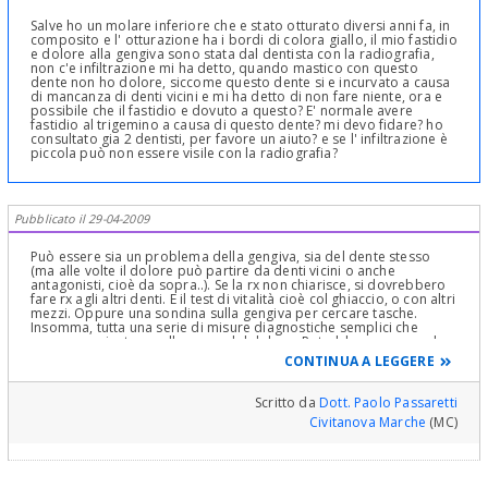
Salve ho un molare inferiore che e stato otturato diversi anni fa, in
composito e l' otturazione ha i bordi di colora giallo, il mio fastidio
e dolore alla gengiva sono stata dal dentista con la radiografia,
non c'e infiltrazione mi ha detto, quando mastico con questo
dente non ho dolore, siccome questo dente si e incurvato a causa
di mancanza di denti vicini e mi ha detto di non fare niente, ora e
possibile che il fastidio e dovuto a questo? E' normale avere
fastidio al trigemino a causa di questo dente? mi devo fidare? ho
consultato gia 2 dentisti, per favore un aiuto? e se l' infiltrazione è
piccola può non essere visile con la radiografia?
Pubblicato il 29-04-2009
Può essere sia un problema della gengiva, sia del dente stesso
(ma alle volte il dolore può partire da denti vicini o anche
antagonisti, cioè da sopra..). Se la rx non chiarisce, si dovrebbero
fare rx agli altri denti. E il test di vitalità cioè col ghiaccio, o con altri
mezzi. Oppure una sondina sulla gengiva per cercare tasche.
Insomma, tutta una serie di misure diagnostiche semplici che
possono orientare sulla causa del dolore. Potrebbe essere anche
l'articolazione della mandibola, visto che i denti si sono spostati
CONTINUA A LEGGERE
col tempo. Alle volte ci possono essere fratture o micro fratture
che sono insidiose da diagnosticare. Alle volte si riesce a capire
solo se si toglie la vecchia otturazione e si vede in diretta.. Talvolta
Scritto da
Dott. Paolo Passaretti
può essere necessario aspettare pochissimi giorni e rifare la visita
Civitanova Marche
(MC)
perchè con il passare delle ore si può evidenziare la causa che in
una prima visita sfugge alla diagnosi. Certo così a distanza non è
semplice poter dare un'esatta valutazione. Ho provato solo a dare
brevi indicazioni, ma possono essere tante cose. Di certo non c'è
da tener duro più di tanto, ma bisogna venire a capo della