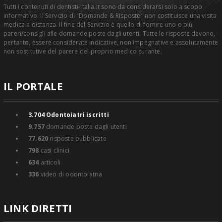
Tutti i contenuti di dentisti-italia.it sono da considerarsi solo a scopo
informativo. Il Servizio di "Domande & Risposte" non costituisce una visita
medica a distanza. Il fine del Servizio è quello di fornire uno o più
pareri/consigli alle domande poste dagli utenti. Tutte le risposte devono,
pertanto, essere considerate indicative, non impegnative e assolutamente
non sostitutive del parere del proprio medico curante.
IL PORTALE
3.704
Odontoiatri iscritti
9.757
domande poste dagli utenti
77.620
risposte pubblicate
798
casi clinici
634
articoli
336
video di odontoiatria
LINK DIRETTI