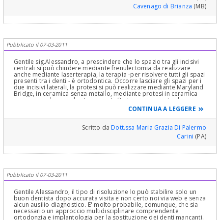
Cavenago di Brianza
(MB)
Pubblicato il 07-03-2011
Gentile sig.Alessandro, a prescindere che lo spazio tra gli incisivi
centrali si può chiudere mediante frenulectomia da realizzare
anche mediante laserterapia, la terapia -per risolvere tutti gli spazi
presenti tra i denti - è ortodontica. Occorre lasciare gli spazi per i
due incisivi laterali, la protesi si può realizzare mediante Maryland
Bridge, in ceramica senza metallo, mediante protesi in ceramica
convenzionale o mediante impianti. Da tenere presente che in
zona anteriore si può scoprire col tempo il colletto degli impianti. I
CONTINUA A LEGGERE
tempi sono lunghi, perché è necessario rimettere in linea e
prevedere un tempo per la contenzione, che comunque viene
stabilizzata mediante le protesi anteriori. Questo genere di lavori
Scritto da
Dott.ssa Maria Grazia Di Palermo
viene molto bene, abbia fiducia. Ovviamente, è necessario
Carini
(PA)
anzitutto un controllo radiografico delle arcate, un ottimo
ortodonzista a cui deve seguire un ottimo protesista. Uomo
avvisato..
Pubblicato il 07-03-2011
Gentile Alessandro, il tipo di risoluzione lo può stabilire solo un
buon dentista dopo accurata visita e non certo noi via web e senza
alcun ausilio diagnostico. E' molto probabile, comunque, che sia
necessario un approccio multidisciplinare comprendente
ortodonzia e implantologia per la sostituzione dei denti mancanti.