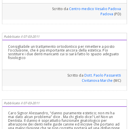
Scritto da
Centro medico Vesalio Padova
Padova
(PD)
Pubblicato il 07-03-2011
Consigliabile un trattamento ortodontico per rimettere a posto
l'occlusione, che è più importante ancora della estetica. Poi
sostituire i due denti mancanti cui si sarà fatto lo spazio adeguato
fisiologico
Scritto da
Dott. Paolo Passaretti
Civitanova Marche
(MC)
Pubblicato il 07-03-2011
Caro Signor Alessandro, "danno puramente estetico; non mi ha
mai dato alcun problema" dice . Ma chi glielo dice? Lei! Non un
Dentista. Il danno è soprattutto funzionale gnatologico per
alterazione dei denti nelle guide canine ed incisive che portano ad
una malocclusione che se non corretta porterà ad una disfunzione