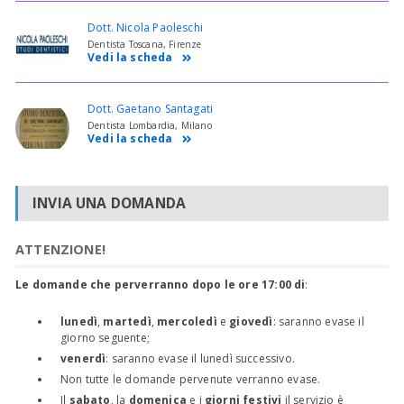
Dott. Nicola Paoleschi
Dentista Toscana, Firenze
Vedi la scheda
Dott. Gaetano Santagati
Dentista Lombardia, Milano
Vedi la scheda
INVIA UNA DOMANDA
ATTENZIONE!
Le domande che perverranno dopo le ore 17:00 di
:
lunedì
,
martedì
,
mercoledì
e
giovedì
: saranno evase il
giorno seguente;
venerdì
: saranno evase il lunedì successivo.
Non tutte le domande pervenute verranno evase.
Il
sabato
, la
domenica
e i
giorni festivi
il servizio è