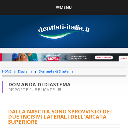
MENU
HOME
Diastema
Domande di Diastema
DOMANDA DI DIASTEMA
RISPOSTE PUBBLICATE:
15
DALLA NASCITA SONO SPROVVISTO DEI
DUE INCISIVI LATERALI DELL'ARCATA
SUPERIORE