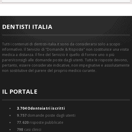
DENTISTI ITALIA
Tutti i contenuti di dentisti-italia.it sono da considerarsi solo a scopo
informativo. Il Servizio di "Domande & Risposte" non costituisce una visita
medica a distanza. Il fine del Servizio è quello di fornire uno o più
pareri/consigli alle domande poste dagli utenti. Tutte le risposte devono,
pertanto, essere considerate indicative, non impegnative e assolutamente
non sostitutive del parere del proprio medico curante.
IL PORTALE
3.704
Odontoiatri iscritti
9.757
domande poste dagli utenti
77.620
risposte pubblicate
798
casi clinici