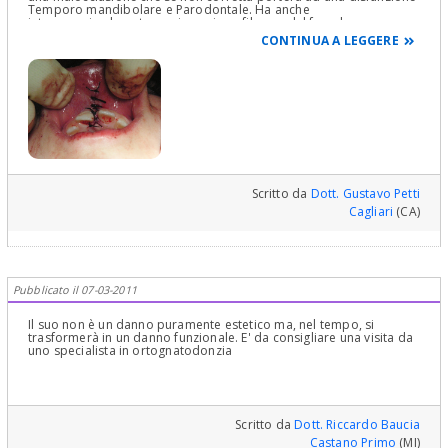
Temporo mandibolare e Parodontale. Ha anche
interprossimalmente una inserzione fibrosa del frenulo e
probabilmente dovrà essere sottoposto ad una frenulectomia.
CONTINUA A LEGGERE
Quindi si faccia visutare da uno Gnatologo, Ortodontista e
Parodontologo. Altroché solo danno estetico. Vede cosa succede
a non farsi vedere da uno specialista?Cordialmente Gustavo Petti,
Parodontologia, Implantologia, Gnatologia e Riabilitazione Orale
Completa in Casi Clinici Complessi ed Ortodonzia e Pedodonzia la
figlia Claudia Petti, in Cagliari.
Scritto da
Dott. Gustavo Petti
Cagliari
(CA)
Pubblicato il 07-03-2011
Il suo non è un danno puramente estetico ma, nel tempo, si
trasformerà in un danno funzionale. E' da consigliare una visita da
uno specialista in ortognatodonzia
Scritto da
Dott. Riccardo Baucia
Castano Primo
(MI)