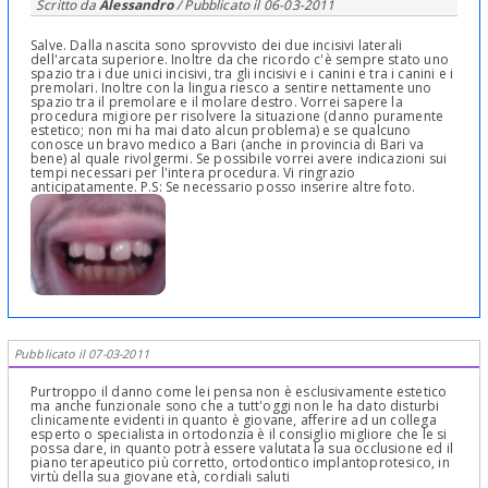
Scritto da
Alessandro
/ Pubblicato il
06-03-2011
Salve. Dalla nascita sono sprovvisto dei due incisivi laterali
dell'arcata superiore. Inoltre da che ricordo c'è sempre stato uno
spazio tra i due unici incisivi, tra gli incisivi e i canini e tra i canini e i
premolari. Inoltre con la lingua riesco a sentire nettamente uno
spazio tra il premolare e il molare destro. Vorrei sapere la
procedura migiore per risolvere la situazione (danno puramente
estetico; non mi ha mai dato alcun problema) e se qualcuno
conosce un bravo medico a Bari (anche in provincia di Bari va
bene) al quale rivolgermi. Se possibile vorrei avere indicazioni sui
tempi necessari per l'intera procedura. Vi ringrazio
anticipatamente. P.S: Se necessario posso inserire altre foto.
Pubblicato il 07-03-2011
Purtroppo il danno come lei pensa non è esclusivamente estetico
ma anche funzionale sono che a tutt'oggi non le ha dato disturbi
clinicamente evidenti in quanto è giovane, afferire ad un collega
esperto o specialista in ortodonzia è il consiglio migliore che le si
possa dare, in quanto potrà essere valutata la sua occlusione ed il
piano terapeutico più corretto, ortodontico implantoprotesico, in
virtù della sua giovane età, cordiali saluti