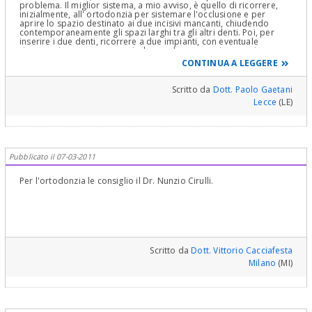
problema. Il miglior sistema, a mio avviso, è quello di ricorrere,
inizialmente, all' ortodonzia per sistemare l'occlusione e per
aprire lo spazio destinato ai due incisivi mancanti, chiudendo
contemporaneamente gli spazi larghi tra gli altri denti. Poi, per
inserire i due denti, ricorrere a due impianti, con eventuale
rigenerazione ossea e gengivale, e a due corone in ceramica
integrale. Le assicuro, dall'esperienza che ho in questo campo, che
CONTINUA A LEGGERE
sono lavori che danno una grande soddisfazione al paziente in
termini di miglioramento dell'estetica e della funzione. Mi contatti
pure se vuole maggiori particolari. Cordiali saluti.
Scritto da
Dott. Paolo Gaetani
Lecce
(LE)
Pubblicato il 07-03-2011
Per l'ortodonzia le consiglio il Dr. Nunzio Cirulli.
Scritto da
Dott. Vittorio Cacciafesta
Milano
(MI)