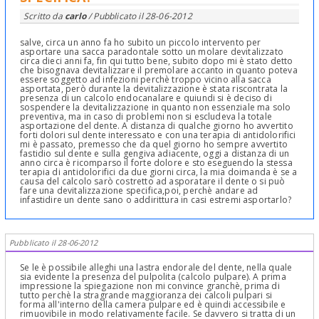
Scritto da
carlo
/ Pubblicato il
28-06-2012
salve, circa un anno fa ho subito un piccolo intervento per
asportare una sacca paradontale sotto un molare devitalizzato
circa dieci anni fa, fin qui tutto bene, subito dopo mi è stato detto
che bisognava devitalizzare il premolare accanto in quanto poteva
essere soggetto ad infezioni perchè troppo vicino alla sacca
asportata, però durante la devitalizzazione è stata riscontrata la
presenza di un calcolo endocanalare e quiundi si è deciso di
sospendere la devitalizzazione in quanto non essenziale ma solo
preventiva, ma in caso di problemi non si escludeva la totale
asportazione del dente. A distanza di qualche giorno ho avvertito
forti dolori sul dente interessato e con una terapia di antidolorifici
mi è passato, premesso che da quel giorno ho sempre avvertito
fastidio sul dente e sulla gengiva adiacente, oggi a distanza di un
anno circa è ricomparso il forte dolore e sto eseguendo la stessa
terapia di antidolorifici da due giorni circa, la mia doimanda è se a
causa del calcolo sarò costretto ad asporatare il dente o si può
fare una devitalizzazione specifica,poi, perchè andare ad
infastidire un dente sano o addirittura in casi estremi asportarlo?
Pubblicato il 28-06-2012
Se le è possibile alleghi una lastra endorale del dente, nella quale
sia evidente la presenza del pulpolita (calcolo pulpare). A prima
impressione la spiegazione non mi convince granchè, prima di
tutto perchè la stragrande maggioranza dei calcoli pulpari si
forma all'interno della camera pulpare ed è quindi accessibile e
rimuovibile in modo relativamente facile. Se davvero si tratta di un