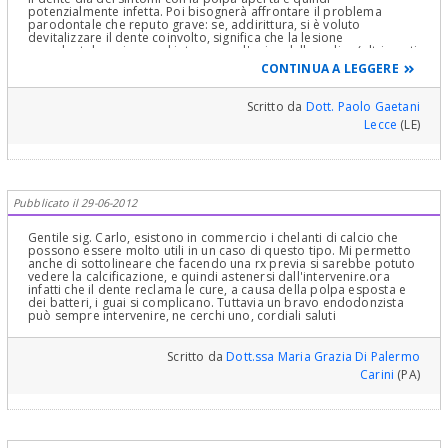
potenzialmente infetta. Poi bisognerà affrontare il problema
parodontale che reputo grave: se, addirittura, si è voluto
devitalizzare il dente coinvolto, significa che la lesione
parodontale arrivava ad interessare l'apice della radice (altrimenti
non vedo il senso della devitalizzazione). Lei ha bisogno di un
CONTINUA A LEGGERE
bravo endodontista e poi di un bravo parodontologo. Cordiali
saluti
Scritto da
Dott. Paolo Gaetani
Lecce
(LE)
Pubblicato il 29-06-2012
Gentile sig. Carlo, esistono in commercio i chelanti di calcio che
possono essere molto utili in un caso di questo tipo. Mi permetto
anche di sottolineare che facendo una rx previa si sarebbe potuto
vedere la calcificazione, e quindi astenersi dall'intervenire.ora
infatti che il dente reclama le cure, a causa della polpa esposta e
dei batteri, i guai si complicano. Tuttavia un bravo endodonzista
può sempre intervenire, ne cerchi uno, cordiali saluti
Scritto da
Dott.ssa Maria Grazia Di Palermo
Carini
(PA)