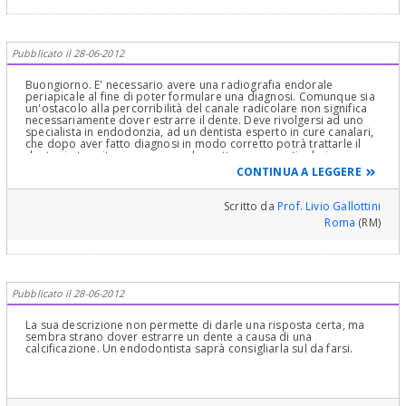
Pubblicato il 28-06-2012
Buongiorno. E' necessario avere una radiografia endorale
periapicale al fine di poter formulare una diagnosi. Comunque sia
un'ostacolo alla percorribilità del canale radicolare non significa
necessariamente dover estrarre il dente. Deve rivolgersi ad uno
specialista in endodonzia, ad un dentista esperto in cure canalari,
che dopo aver fatto diagnosi in modo corretto potrà trattarle il
dente sia tramite una cura canalare attraverso particolari
tecnologie sia tramite chirurgia periapicale. L'estrazione è l'ultima
CONTINUA A LEGGERE
spiaggia. Nel frattempo prenda dei farmaci antibiotici ed
antidolorifici. Cordiali saluti. Livio Gallottini (Roma)
Scritto da
Prof. Livio Gallottini
Roma
(RM)
Pubblicato il 28-06-2012
La sua descrizione non permette di darle una risposta certa, ma
sembra strano dover estrarre un dente a causa di una
calcificazione. Un endodontista saprà consigliarla sul da farsi.