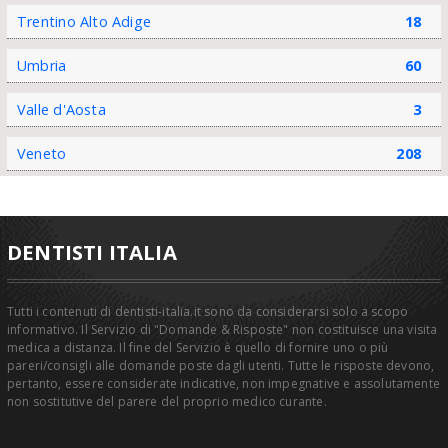
Trentino Alto Adige
18
Umbria
60
Valle d'Aosta
3
Veneto
208
DENTISTI ITALIA
Tutti i contenuti di dentisti-italia.it sono da considerarsi solo a scopo
informativo. Il Servizio di "Domande & Risposte" non costituisce una visita
medica a distanza. Il fine del Servizio è quello di fornire uno o più
pareri/consigli alle domande poste dagli utenti. Tutte le risposte devono,
pertanto, essere considerate indicative, non impegnative e assolutamente
non sostitutive del parere del proprio medico curante.