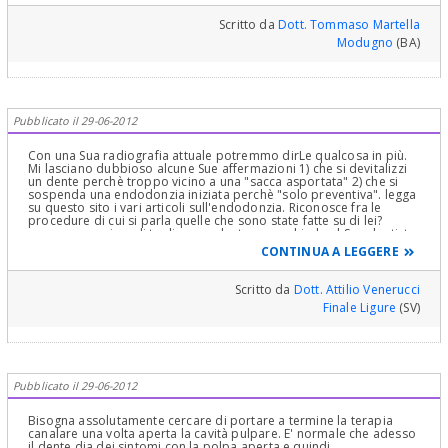
Scritto da
Dott. Tommaso Martella
Modugno
(BA)
Pubblicato il 29-06-2012
Con una Sua radiografia attuale potremmo dirLe qualcosa in più.
Mi lasciano dubbioso alcune Sue affermazioni 1) che si devitalizzi
un dente perchè troppo vicino a una "sacca asportata" 2) che si
sospenda una endodonzia iniziata perchè "solo preventiva". legga
su questo sito i vari articoli sull'endodonzia. Riconosce fra le
procedure di cui si parla quelle che sono state fatte su di lei?
comunque, prima di togliere un dente sano, chieda al Suo dentista
se non è il caso di chiedere la consulenza di un endodonzista
CONTINUA A LEGGERE
esperto.
Scritto da
Dott. Attilio Venerucci
Finale Ligure
(SV)
Pubblicato il 29-06-2012
Bisogna assolutamente cercare di portare a termine la terapia
canalare una volta aperta la cavità pulpare. E' normale che adesso
il dente dia dei sintomi con la polpa aperta e quindi