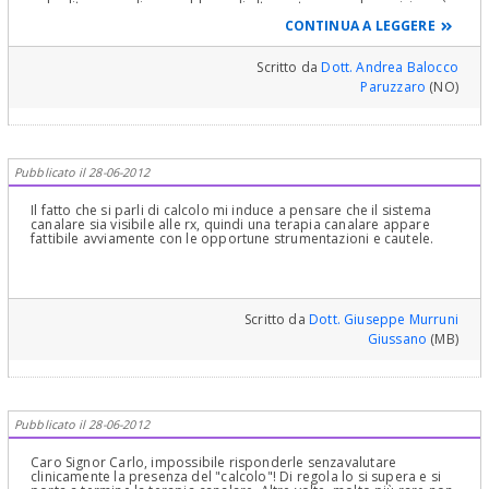
pulpolita e non di un problema di altra natura, e se la posizione è
endocanalare, si può risolvere la questione e terminare
CONTINUA A LEGGERE
correttamente la terapia canalare dispondendo di strumenti
opportuni, quindi microscopio operatorio e punte a ultrasuoni: in
questo caso deve rivolgersi a uno specialista in endodonzia,
Scritto da
Dott. Andrea Balocco
meglio se socio attivo SIE, che sia in grado tecnicamente e per
Paruzzaro
(NO)
esperienza di completare la terapia. Le faccio i miei auguri.
Pubblicato il 28-06-2012
Il fatto che si parli di calcolo mi induce a pensare che il sistema
canalare sia visibile alle rx, quindi una terapia canalare appare
fattibile avviamente con le opportune strumentazioni e cautele.
Scritto da
Dott. Giuseppe Murruni
Giussano
(MB)
Pubblicato il 28-06-2012
Caro Signor Carlo, impossibile risponderle senzavalutare
clinicamente la presenza del "calcolo"! Di regola lo si supera e si