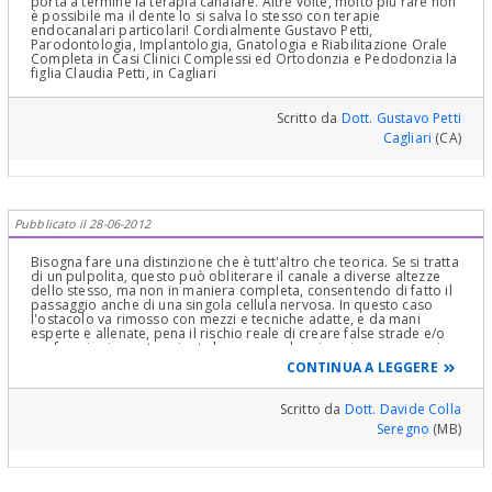
porta a termine la terapia canalare. Altre volte, molto più rare non
è possibile ma il dente lo si salva lo stesso con terapie
endocanalari particolari! Cordialmente Gustavo Petti,
Parodontologia, Implantologia, Gnatologia e Riabilitazione Orale
Completa in Casi Clinici Complessi ed Ortodonzia e Pedodonzia la
figlia Claudia Petti, in Cagliari
Scritto da
Dott. Gustavo Petti
Cagliari
(CA)
Pubblicato il 28-06-2012
Bisogna fare una distinzione che è tutt'altro che teorica. Se si tratta
di un pulpolita, questo può obliterare il canale a diverse altezze
dello stesso, ma non in maniera completa, consentendo di fatto il
passaggio anche di una singola cellula nervosa. In questo caso
l'ostacolo va rimosso con mezzi e tecniche adatte, e da mani
esperte e allenate, pena il rischio reale di creare false strade e/o
perforazioni, e va terminata la cura canalare in apice come se si
trattasse di qualsiasi altro dente. Se invece si tratta di un tappo di
CONTINUA A LEGGERE
dentina reattiva, il canale può essere completamente obliterato e
la terapia può terminare all'ostacolo senza cercare di procedere
oltre, innescando i rischi che ho sopra descritto. Stabilire quale dei
Scritto da
Dott. Davide Colla
due problemi abbia il suo dente è una diagnosi essenzialmente
Seregno
(MB)
radiografica e clinica, eventualmente con radiografie sproiettate e
con la cauta esplorazione a ricercare emorragia (se sanguina, il
lume canalare non è completamente obliterato). Cordiali saluti.