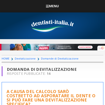
MENU
HOME
Devitalizzazione
Domande di Devitalizzazione
DOMANDA DI DEVITALIZZAZIONE
RISPOSTE PUBBLICATE:
14
A CAUSA DEL CALCOLO SARÒ
COSTRETTO AD ASPORATARE IL DENTE O
SI PUÒ FARE UNA DEVITALIZZAZIONE
SPECIFICA?