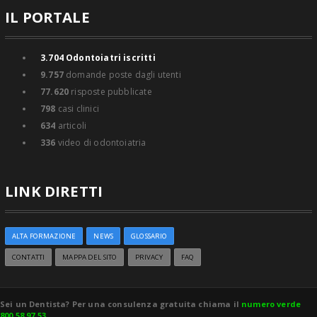
IL PORTALE
3.704
Odontoiatri iscritti
9.757
domande poste dagli utenti
77.620
risposte pubblicate
798
casi clinici
634
articoli
336
video di odontoiatria
LINK DIRETTI
ALTA FORMAZIONE
NEWS
GLOSSARIO
CONTATTI
MAPPA DEL SITO
PRIVACY
FAQ
Sei un Dentista? Per una consulenza gratuita chiama il
numero verde
800 58 97 53