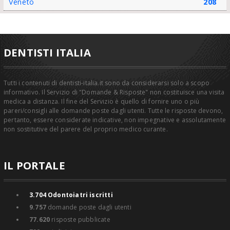
Veneto
208
DENTISTI ITALIA
Tutti i contenuti di dentisti-italia.it sono da considerarsi solo a scopo
informativo. Il Servizio di "Domande & Risposte" non costituisce una visita
medica a distanza. Il fine del Servizio è quello di fornire uno o più
pareri/consigli alle domande poste dagli utenti. Tutte le risposte devono,
pertanto, essere considerate indicative, non impegnative e assolutamente
non sostitutive del parere del proprio medico curante.
IL PORTALE
3.704
Odontoiatri iscritti
9.757
domande poste dagli utenti
77.620
risposte pubblicate