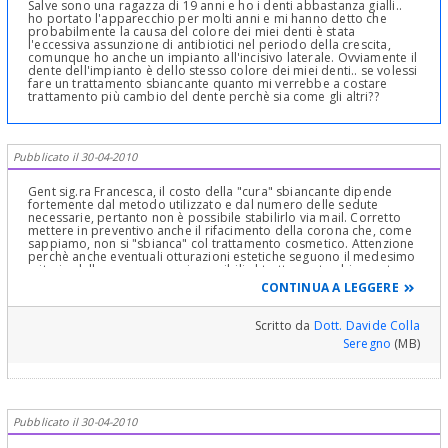
Salve sono una ragazza di 19 anni e ho i denti abbastanza gialli..
ho portato l'apparecchio per molti anni e mi hanno detto che
probabilmente la causa del colore dei miei denti è stata
l'eccessiva assunzione di antibiotici nel periodo della crescita,
comunque ho anche un impianto all'incisivo laterale. Ovviamente il
dente dell'impianto è dello stesso colore dei miei denti.. se volessi
fare un trattamento sbiancante quanto mi verrebbe a costare
trattamento più cambio del dente perchè sia come gli altri??
Pubblicato il 30-04-2010
Gent sig.ra Francesca, il costo della "cura" sbiancante dipende
fortemente dal metodo utilizzato e dal numero delle sedute
necessarie, pertanto non è possibile stabilirlo via mail. Corretto
mettere in preventivo anche il rifacimento della corona che, come
sappiamo, non si "sbianca" col trattamento cosmetico. Attenzione
perchè anche eventuali otturazioni estetiche seguono il medesimo
criterio della corona, sono insensibili al trattamento sbiancante.
Cortesi saluti.
CONTINUA A LEGGERE
Scritto da
Dott. Davide Colla
Seregno
(MB)
Pubblicato il 30-04-2010