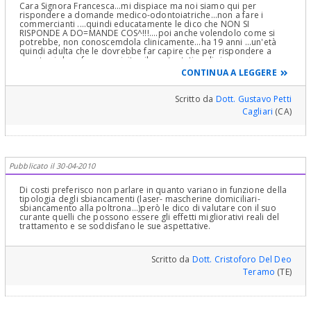
Cara Signora Francesca...mi dispiace ma noi siamo qui per
rispondere a domande medico-odontoiatriche...non a fare i
commercianti ....quindi educatamente le dico che NON SI
RISPONDE A DO=MANDE COS^!!!....poi anche volendolo come si
potrebbe, non conoscemdola clinicamente...ha 19 anni ...un'età
quindi adulta che le dovrebbe far capire che per rispondere a
questo si deve fare una visita...il suo tentativo di risparmiare una
visita è "grottesco"!...vada dal suo Dentista e chieda a lui è la cosa
CONTINUA A LEGGERE
più razionale, logica, ovvia!!!...Le posso solo dire per educazione e
professionalità che può sbiancare i denti (in linea di massima,
perchè non è possibile farlo sempre) ma la corona sull'impianto
Scritto da
Dott. Gustavo Petti
andrebbe poi rifatta, ovviamente, col nuovo colore...poi lo
Cagliari
(CA)
sbiancamento non è definitivo ma bisogna ripeterlo
costantemente...poi...le spiego: le cause possono essere tante ...
dalle displasie dello smalto, alle alterazioni cromatiche per
patologie batteriche, di miceti (funghi)....e tanto altro...e la visita
comporta tante cose e tante domande... in ogni caso abbiamo:
L'Ipoplasia parziale e totale dello smalto, di cui sembra, come
Pubblicato il 30-04-2010
ipotesi, soffra , possono trovare causa in fattori congeniti (
disvitaminosi, endocrinopatie etc.) sia in fattori neonatali (nascite
premature anche lievi, sindromi emolitiche) ed in fattori neonatali
Di costi preferisco non parlare in quanto variano in funzione della
(ittero, antibiotici "potenti", malattie sistemiche). Tutto ciò può
tipologia degli sbiancamenti (laser- mascherine domiciliari-
modificare l'evoluzione e lo sviluppo della sintesi dello smalto e
sbiancamento alla poltrona...)però le dico di valutare con il suo
della struttura della dentina sottostante. Questo solo a livello di
curante quelli che possono essere gli effetti migliorativi reali del
ipotesi..tenga presente che ci possono essere altre cause quali
trattamento e se soddisfano le sue aspettative.
Fluorosi ( se lei ha assunto fluoro in eccesso)
.......miceti...antibiotici… …. Cordialmente Gustavo Petti,
Parodontologia, Gnatologia e Riabilitazione Orale Completa in
Casi Clinici Complessi ed Ortodonzia e Pedodonzia la figlia
Scritto da
Dott. Cristoforo Del Deo
Claudia Petti, in Cagliari
Teramo
(TE)