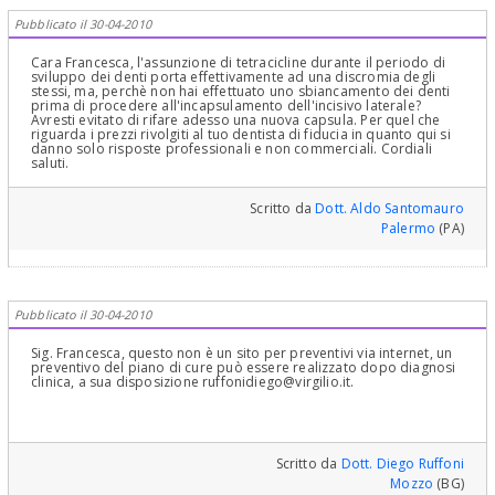
Pubblicato il 30-04-2010
Cara Francesca, l'assunzione di tetracicline durante il periodo di
sviluppo dei denti porta effettivamente ad una discromia degli
stessi, ma, perchè non hai effettuato uno sbiancamento dei denti
prima di procedere all'incapsulamento dell'incisivo laterale?
Avresti evitato di rifare adesso una nuova capsula. Per quel che
riguarda i prezzi rivolgiti al tuo dentista di fiducia in quanto qui si
danno solo risposte professionali e non commerciali. Cordiali
saluti.
Scritto da
Dott. Aldo Santomauro
Palermo
(PA)
Pubblicato il 30-04-2010
Sig. Francesca, questo non è un sito per preventivi via internet, un
preventivo del piano di cure può essere realizzato dopo diagnosi
clinica, a sua disposizione ruffonidiego@virgilio.it.
Scritto da
Dott. Diego Ruffoni
Mozzo
(BG)