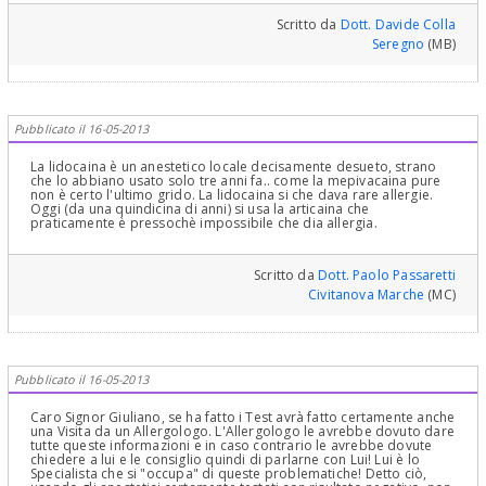
l'estrazione o inviarla in una struttura protetta. Cordiali saluti.
Scritto da
Dott. Davide Colla
Seregno
(MB)
Pubblicato il 16-05-2013
La lidocaina è un anestetico locale decisamente desueto, strano
che lo abbiano usato solo tre anni fa.. come la mepivacaina pure
non è certo l'ultimo grido. La lidocaina si che dava rare allergie.
Oggi (da una quindicina di anni) si usa la articaina che
praticamente è pressochè impossibile che dia allergia.
Scritto da
Dott. Paolo Passaretti
Civitanova Marche
(MC)
Pubblicato il 16-05-2013
Caro Signor Giuliano, se ha fatto i Test avrà fatto certamente anche
una Visita da un Allergologo. L'Allergologo le avrebbe dovuto dare
tutte queste informazioni e in caso contrario le avrebbe dovute
chiedere a lui e le consiglio quindi di parlarne con Lui! Lui è lo
Specialista che si "occupa" di queste problematiche! Detto ciò,