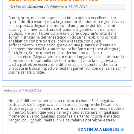
Scritto da
Giuliano
/ Pubblicato il
15-05-2013
Buongiorno, mi sono appena iscritto in questo eccellente sito
sperando di trovare ( vista la grande professionalità e gentilezza )
una risposta adeguata in merito ad un grande dubbio che mi
attanaglia in merito ad una estrazione urgente di un dente del
giudizio. Tre anni fà per curare una carie dopo un'oretta dalla
somministrazione dell'anestetico ( lidocaina ) ebbi uno schock
anafilattico con bruciori dal collo alla testa con quasi
soffocamento.Tutto risolto grazie ad una puntura di bentelan.
Recentemente vista la grande paura ho fatto tutti i test allergici (
Patch,Prick, Sottocutanei ed Intradermo fino a 1,8 ml )
all'anestetico (Mepivacaina) con risultati negativi. La mia domanda
è..posso stare tranquillo per l'estrazione ( visto la negatività ai
test) o potrebbe esserci una differenza tra la puntura che sarà
praticata in bocca rispetto ai test (negativi) fatti con dei seri rischi ?
Buona serata.Grazie.
Pubblicato il 16-05-2013
Non vi è differenza per la zona di inoculazione. Se è negativa
sottocute, sarà negativa anche in bocca (sempre che l'esame sia
stato eseguito in maniera corretta, ma non nutrirei nessun dubbio
in merito). Comunque vada l'allergia può scatenarsi in qualsiasi
momento e verso qualsiasi sostanza. Pertanto ricordi al medico
l'accaduto. Probabilmente in via cautelativa potrebbe essere
intelligente effettuare un accesso venoso per essere pronti alla
somministrazione di presidi farmacologici in caso di bisogno. Ne
CONTINUA A LEGGERE
parli col suo dentista e sarà sua premura organizzarsi per