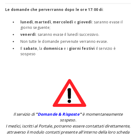
Le domande che perverranno dopo le ore 17:00 di
:
lunedì
,
martedì
,
mercoledì
e
giovedì
: saranno evase il
giorno seguente;
venerdì
: saranno evase il lunedì successivo.
Non tutte le domande pervenute verranno evase.
Il
sabato
, la
domenica
e i
giorni festivi
il servizio è
sospeso
Il servizio di
''
Domande & Risposte
''
è momentaneamente
sospeso.
I medici, iscritti al Portale, potranno essere contattati direttamente,
attraverso il modulo contatti presente all'interno della loro scheda