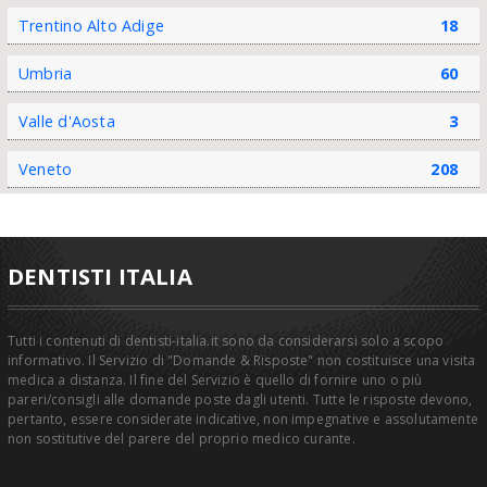
Trentino Alto Adige
18
Umbria
60
Valle d'Aosta
3
Veneto
208
DENTISTI ITALIA
Tutti i contenuti di dentisti-italia.it sono da considerarsi solo a scopo
informativo. Il Servizio di "Domande & Risposte" non costituisce una visita
medica a distanza. Il fine del Servizio è quello di fornire uno o più
pareri/consigli alle domande poste dagli utenti. Tutte le risposte devono,
pertanto, essere considerate indicative, non impegnative e assolutamente
non sostitutive del parere del proprio medico curante.