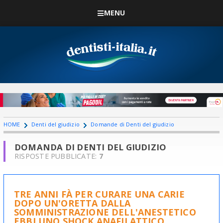
MENU
HOME
Denti del giudizio
Domande di Denti del giudizio
DOMANDA DI DENTI DEL GIUDIZIO
RISPOSTE PUBBLICATE:
7
TRE ANNI FÀ PER CURARE UNA CARIE
DOPO UN'ORETTA DALLA
SOMMINISTRAZIONE DELL'ANESTETICO
EBBI UNO SHOCK ANAFILATTICO