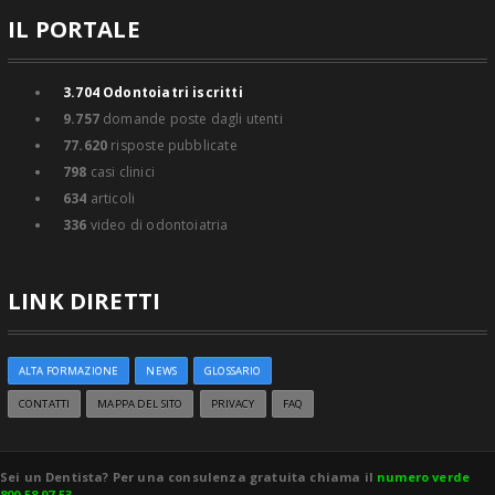
IL PORTALE
3.704
Odontoiatri iscritti
9.757
domande poste dagli utenti
77.620
risposte pubblicate
798
casi clinici
634
articoli
336
video di odontoiatria
LINK DIRETTI
ALTA FORMAZIONE
NEWS
GLOSSARIO
CONTATTI
MAPPA DEL SITO
PRIVACY
FAQ
Sei un Dentista? Per una consulenza gratuita chiama il
numero verde
800 58 97 53