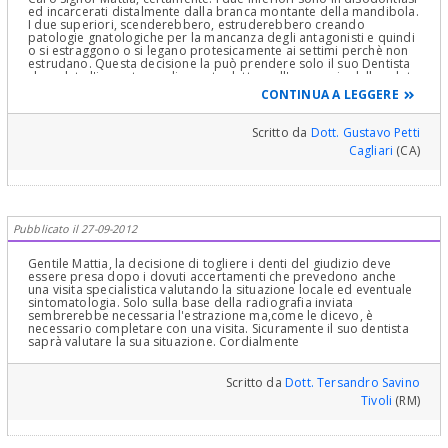
ed incarcerati distalmente dalla branca montante della mandibola.
I due superiori, scenderebbero, estruderebbero creando
patologie gnatologiche per la mancanza degli antagonisti e quindi
o si estraggono o si legano protesicamente ai settimi perchè non
estrudano. Questa decisione la può prendere solo il suo Dentista
che valuta l'importanza di quanto detto, nell'economia della salute
della sua bocca. Cordialmente Gustavo Petti, Parodontologia,
CONTINUA A LEGGERE
Implantologia, Gnatologia e Riabilitazione Orale Completa in Casi
Clinici Complessi ed Ortodonzia e Pedodonzia la figlia Claudia
Petti, in Cagliari
Scritto da
Dott. Gustavo Petti
Cagliari
(CA)
Pubblicato il 27-09-2012
Gentile Mattia, la decisione di togliere i denti del giudizio deve
essere presa dopo i dovuti accertamenti che prevedono anche
una visita specialistica valutando la situazione locale ed eventuale
sintomatologia. Solo sulla base della radiografia inviata
sembrerebbe necessaria l'estrazione ma,come le dicevo, è
necessario completare con una visita. Sicuramente il suo dentista
saprà valutare la sua situazione. Cordialmente
Scritto da
Dott. Tersandro Savino
Tivoli
(RM)