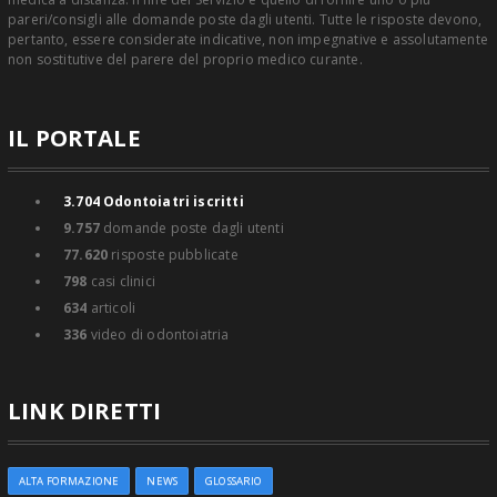
pareri/consigli alle domande poste dagli utenti. Tutte le risposte devono,
pertanto, essere considerate indicative, non impegnative e assolutamente
non sostitutive del parere del proprio medico curante.
IL PORTALE
3.704
Odontoiatri iscritti
9.757
domande poste dagli utenti
77.620
risposte pubblicate
798
casi clinici
634
articoli
336
video di odontoiatria
LINK DIRETTI
ALTA FORMAZIONE
NEWS
GLOSSARIO