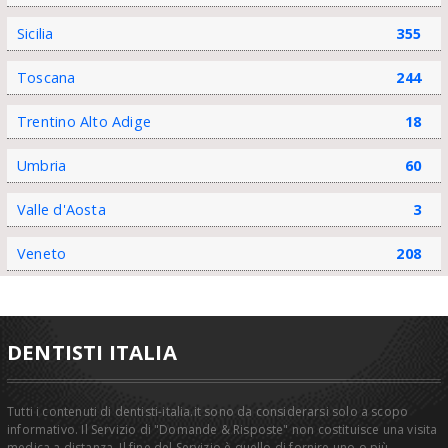
Sicilia
355
Toscana
244
Trentino Alto Adige
18
Umbria
60
Valle d'Aosta
3
Veneto
208
DENTISTI ITALIA
Tutti i contenuti di dentisti-italia.it sono da considerarsi solo a scopo
informativo. Il Servizio di "Domande & Risposte" non costituisce una visita
medica a distanza. Il fine del Servizio è quello di fornire uno o più