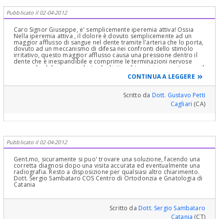
Pubblicato il 02-04-2012
Caro Signor Giuseppe, e' semplicemente iperemia attiva! Ossia
Nella iperemia attiva , il dolore è dovuto semplicemente ad un
maggior afflusso di sangue nel dente tramite l'arteria che lo porta,
dovuto ad un meccanismo di difesa nei confronti dello stimolo
irritativo, questo maggior afflusso causa una pressione dentro il
dente che è inespandibile e comprime le terminazioni nervose
causando dolore esacerbato dagli stimoli termici, in questo caso il
processo è reversibile, la polpa si abitua ed in qualche giorno o
CONTINUA A LEGGERE
settimana tutto scompare!Se invece il danno causato dalle tossine
dei microbi continua si ha una alterazione della vena (iperemia
passiva) che fa uscire il sangue dal dente e succede che il sangue
Scritto da
Dott. Gustavo Petti
arriva con l'arteria e non esce più con la vena danneggiata, si ha
Cagliari
(CA)
pressione che può anche scatenare dolori forti, tipici della Pulpite
acuta o essere talmente leggera da non causare dolori in questo
caso anche molto lenta, le cellule della polpa del dente, arterie,
vene, linfatici e tessuto nervoso, muoiono = necrosi e si può
formare una zona di osteolisi periapicale (pallina nera alla Rx)
intorno all'apice della radice = granuloma, cisti.Cordialmente
Pubblicato il 02-04-2012
Gustavo Petti, Parodontologia, Implantologia, Gnatologia e
Riabilitazione Orale Completa in Casi Clinici Complessi ed
Ortodonzia e Pedodonzia la figlia Claudia Petti, in Cagliari.
Gent.mo, sicuramente si puo' trovare una soluzione, facendo una
corretta diagnosi dopo una visita accurata ed eventualmente una
radiografia. Resto a disposizione per qualsiasi altro chiarimento.
Dott. Sergio Sambataro COS Centro di Ortodonzia e Gnatologia di
Catania
Scritto da
Dott. Sergio Sambataro
Catania
(CT)