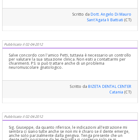
Scritto da
Dott. Angelo Di Mauro
Sant'Agata li Battiati
(CT)
Pubblicato il 02-04-2012
Salve concordo con l'amico Petti, tuttavia è necessario un controllo
per valutare la sua situazione clinica. Non esiti a contattarmi per
chiarimenti. PS: si può trattare anche di un problema
neuromuscolare gnatologico.
Scritto da
BIZETA DENTAL CENTER
Catania
(CT)
Pubblicato il 02-04-2012
Sig. Giuseppe, da quanto riferisce, le indicazioni all'estrazione mi
sembra ci siano tutte anche se non mi è chiaro se il dente emerge,
anche solo parzialmente dalla gengiva. Tenga presente che un
dente nella posizione da lei descritta si conserva solo se in