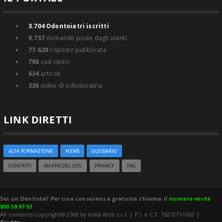
3.704
Odontoiatri iscritti
9.757
domande poste dagli utenti
77.620
risposte pubblicate
798
casi clinici
634
articoli
336
video di odontoiatria
LINK DIRETTI
ALTA FORMAZIONE
NEWS
GLOSSARIO
CONTATTI
MAPPA DEL SITO
PRIVACY
FAQ
Sei un Dentista? Per una consulenza gratuita chiama il
numero verde
800 58 97 53
All contents copyright© 2008 by Italia Web s.r.l. | P.I. e C.F. 10272711002 |