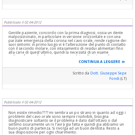
Pubblicato il 02-04-2012
Gentile paziente, concordo con la prima diagnosi, ossia un dente
malposizionato, in particolare in versione orizzontale e con una
parziale emergenza della corona nel cavo orale, rende ragione dei
suoi sintomi: in primo luogo vi è l'alterazione del punto di contatto
con il secondo molare, con intasamento di residui alimentari fino
alla carie di quest'ultimo, quindi la necessità di un esame
radiografico endorale accurato per valutare l'esistenza di una
carie del secondo molare, la sua estensione e, dai sintomi, un
CONTINUA A LEGGERE
eventuale coinvolgimento della polpa; in secondo luogo, la
parziale emergenza della corona del terzo molare nel cavo orale
comporta uno spazio virtuale impossibile da detergere, con
Scritto da
Dott. Giuseppe Sepe
gengivite e infiammazione cronica. Infine la stessa malposizione
Fondi
(LT)
può comportare una compressione della radice distale
(posteriore) del secondo molare fino a provocarne il
riassorbimento, con sintomi pulpari. Cordialità Giuseppe Sepe
Pubblicato il 02-04-2012
Non esiste rimedio???? mi sembra un po strano in quanto ad oggi i
problemi del cavo orale sono sempre risolvibili, bisogna
diagnosticare soltanto se il problema è dato dall'ottavo o dal
settimo sicuramente un rx l'avrà gia fatta e quindi gia abbiamo un
buon punto di partenza. Si rivolga ad un buon dentista. Resto a
sua disposizione per ogni chiarimento.