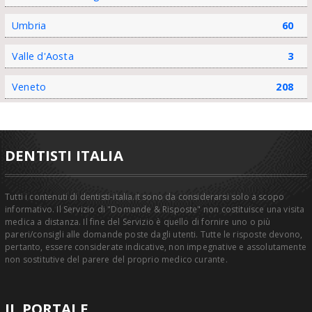
Umbria
60
Valle d'Aosta
3
Veneto
208
DENTISTI ITALIA
Tutti i contenuti di dentisti-italia.it sono da considerarsi solo a scopo
informativo. Il Servizio di "Domande & Risposte" non costituisce una visita
medica a distanza. Il fine del Servizio è quello di fornire uno o più
pareri/consigli alle domande poste dagli utenti. Tutte le risposte devono,
pertanto, essere considerate indicative, non impegnative e assolutamente
non sostitutive del parere del proprio medico curante.
IL PORTALE