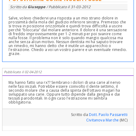
Scritto da
Giuseppe
/ Pubblicato il
31-03-2012
Salve, volevo chiedervi una risposta a un mio strano dolore in
prossimità della mola del giudizio inferiore sinistra. Premesso che
si trova in posizione orizzontale e quindi trova difficoltà a uscire
perchè "bloccata" dal molare anteriore. Il dolore è una sensazione
di freddo improvvisamente per 1-2 minuti per poi svanire come
nulla fosse. Il problema non è solo quando mangio qualcosa ma
anche senza alcun motivo. Nessun dentista mi ha saputo trovare
un rimedio, mi hanno detto che è inutile un apparecchio o
l'estrazione. Chiedo a voi un vostro parere e un eventuale rimedio.
grazie.
Pubblicato il 02-04-2012
Ma hanno fatto una rx?? Sembrano i dolori di una carie al nervo
nelle fasi iniziali. Potrebbe essere coinvolto il dente settimo, il
secondo molare che a causa della spinta dell'ottavo magari ha
sviluppato una carie. Oppure tutto dipende dalla gengiva e dai
tessuti parodontali. In ogni caso l'estrazione mi sembra
obbligatoria.
Scritto da
Dott. Paolo Passaretti
Civitanova Marche
(MC)