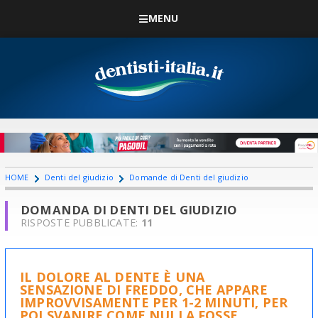
MENU
HOME
Denti del giudizio
Domande di Denti del giudizio
DOMANDA DI DENTI DEL GIUDIZIO
RISPOSTE PUBBLICATE:
11
IL DOLORE AL DENTE È UNA
SENSAZIONE DI FREDDO, CHE APPARE
IMPROVVISAMENTE PER 1-2 MINUTI, PER
POI SVANIRE COME NULLA FOSSE