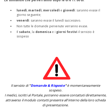
Le domande che perverranno dopo le ore 17:00 di
:
lunedì
,
martedì
,
mercoledì
e
giovedì
: saranno evase il
giorno seguente;
venerdì
: saranno evase il lunedì successivo.
Non tutte le domande pervenute verranno evase.
Il
sabato
, la
domenica
e i
giorni festivi
il servizio è
sospeso
Il servizio di
''
Domande & Risposte
''
è momentaneamente
sospeso.
I medici, iscritti al Portale, potranno essere contattati direttamente,
attraverso il modulo contatti presente all'interno della loro scheda
di presentazione.