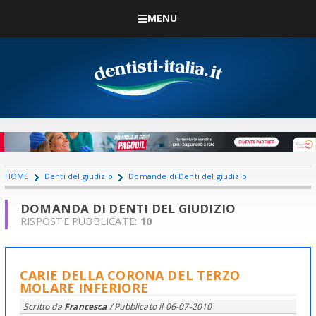
MENU
HOME
Denti del giudizio
Domande di Denti del giudizio
DOMANDA DI DENTI DEL GIUDIZIO
RISPOSTE PUBBLICATE:
10
CARIE DELLA CORONA DEL TERZO
MOLARE INFERIORE
Scritto da
Francesca
/ Pubblicato il
06-07-2010