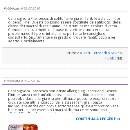
Pubblicato il 06-07-2010
Cara signora Francesca, di solito l'allergia è riferibile ad alcuni tipi
di penicilline. Queste possono essere sostituite da antibiotici della
classe dei macrolidi che hanno una struttura molecolare diversa.
Comunque il suo medico di base dovrebbe conoscere il suo
problema ed il tipo di intolleranza pertanto le consiglio di
consultarlo. Sicuramente è in grado di trovare l'antibiotico a lei
adatto. Cordialmente
Scritto da
Dott. Tersandro Savino
Tivoli
(RM)
Pubblicato il 06-07-2010
Cara Signora Francesca non esiste allergia agli antibiotici...esiste
l'intolleranza che è un'altra cosa...l'unico antibiotico che in teoria
potrebbe dare allergia è la penicillina..e possono esserci reazioni
crociate con altri antibiotici della stessa famiglia...basta
individuare anche con prove sottocutanee quale antibiotico vada
bene per lei, per esempio i macrolidi...ma ce ne sono tanti
altri!...POI....l'avulsione del dente va fatta assolutamente sotto
copertura energica di antibiotico potente da iniziare giorni prima
CONTINUA A LEGGERE
per "vincere" l'ascesso e l'infezione.....non c'è bisogno di andare in
nessuna clinica...qualsiasi dentista che abbia dimestichezza con la
chirurgia orale è in grado di fare l'intervento valutando anche i