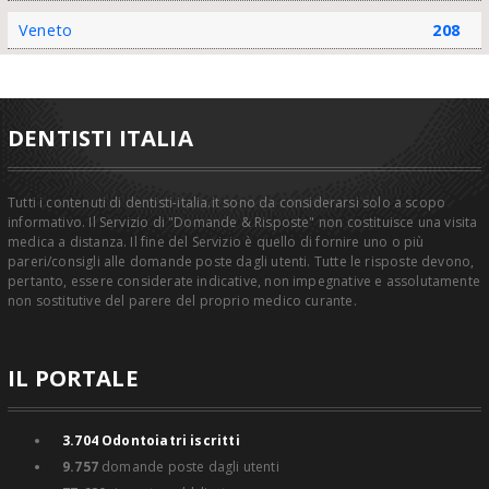
Veneto
208
DENTISTI ITALIA
Tutti i contenuti di dentisti-italia.it sono da considerarsi solo a scopo
informativo. Il Servizio di "Domande & Risposte" non costituisce una visita
medica a distanza. Il fine del Servizio è quello di fornire uno o più
pareri/consigli alle domande poste dagli utenti. Tutte le risposte devono,
pertanto, essere considerate indicative, non impegnative e assolutamente
non sostitutive del parere del proprio medico curante.
IL PORTALE
3.704
Odontoiatri iscritti
9.757
domande poste dagli utenti