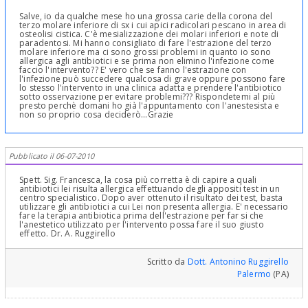
Salve, io da qualche mese ho una grossa carie della corona del
terzo molare inferiore di sx i cui apici radicolari pescano in area di
osteolisi cistica. C'è mesializzazione dei molari inferiori e note di
paradentosi. Mi hanno consigliato di fare l'estrazione del terzo
molare inferiore ma ci sono grossi problemi in quanto io sono
allergica agli antibiotici e se prima non elimino l'infezione come
faccio l'intervento?? E' vero che se fanno l'estrazione con
l'infezione può succedere qualcosa di grave oppure possono fare
lo stesso l'intervento in una clinica adatta e prendere l'antibiotico
sotto osservazione per evitare problemi??? Rispondetemi al più
presto perchè domani ho già l'appuntamento con l'anestesista e
non so proprio cosa deciderò...Grazie
Pubblicato il 06-07-2010
Spett. Sig. Francesca, la cosa più corretta è di capire a quali
antibiotici lei risulta allergica effettuando degli appositi test in un
centro specialistico. Dopo aver ottenuto il risultato dei test, basta
utilizzare gli antibiotici a cui Lei non presenta allergia. E' necessario
fare la terapia antibiotica prima dell'estrazione per far si che
l'anestetico utilizzato per l'intervento possa fare il suo giusto
effetto. Dr. A. Ruggirello
Scritto da
Dott. Antonino Ruggirello
Palermo
(PA)