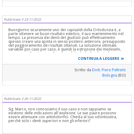
affatto una estrazione complessa, ma per gli inferiori le cose
stanno diversamente. C'è da mettere in programma qualche
giorno di convalescenza per questi ultimi.
Pubblicato il 23-11-2022
Buongiorno sicuramente uno dei capisaldi della Ortodonzia è, a
parte ottenere un buon risultato estetico, il suo mantenimento nel
tempo. La presenza dei denti del giudizio può effettivamente
spesso creare una spinta in senso postero-anteriore, presupposto
del peggioramento dei risultati ottenuti. La soluzione ottimale,
variabile poi caso per caso, è quindi la estrazione dei medesimi,
oppure una "contenzione" molto solida degli altri denti, da
mantenere però per tempi molto lunghi.....
CONTINUA A LEGGERE
Scritto da
Dott. Piero Peltretti
Bologna
(BO)
Pubblicato il 26-11-2022
Sig. Marco, non conosciamo il suo caso e non sappiamo se
esistono delle indicazioni all'avulsione. Le sue paure possono
essere attenuate con antidolorifici. Chieda al suo odontoiatra,
perché solo i denti superiori e non gli inferiori?