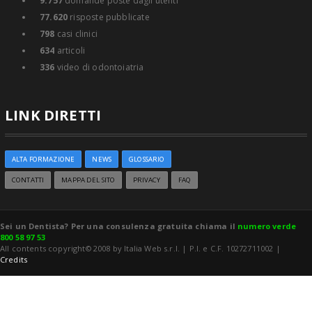
9.757
domande poste dagli utenti
77.620
risposte pubblicate
798
casi clinici
634
articoli
336
video di odontoiatria
LINK DIRETTI
ALTA FORMAZIONE
NEWS
GLOSSARIO
CONTATTI
MAPPA DEL SITO
PRIVACY
FAQ
Sei un Dentista? Per una consulenza gratuita chiama il
numero verde
800 58 97 53
All contents copyright© 2008 by Italia Web s.r.l. | P.I. e C.F. 10272711002 |
Credits