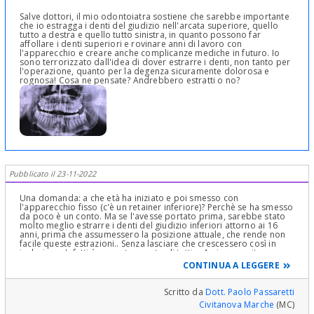
Salve dottori, il mio odontoiatra sostiene che sarebbe importante
che io estragga i denti del giudizio nell'arcata superiore, quello
tutto a destra e quello tutto sinistra, in quanto possono far
affollare i denti superiori e rovinare anni di lavoro con
l'apparecchio e creare anche complicanze mediche in futuro. Io
sono terrorizzato dall'idea di dover estrarre i denti, non tanto per
l'operazione, quanto per la degenza sicuramente dolorosa e
rognosa! Cosa ne pensate? Andrebbero estratti o no?
Pubblicato il 23-11-2022
Una domanda: a che età ha iniziato e poi smesso con
l'apparecchio fisso (c'è un retainer inferiore)? Perchè se ha smesso
da poco è un conto. Ma se l'avesse portato prima, sarebbe stato
molto meglio estrarre i denti del giudizio inferiori attorno ai 16
anni, prima che assumessero la posizione attuale, che rende non
facile queste estrazioni.. Senza lasciare che crescessero così in
inclusione. Infatti è opportuno estrarli tutti e 4, sia per evitare
spostamenti, sia per vari problemi che potrebbero insorgere,
CONTINUA A LEGGERE
come un danno ai denti adiacenti etc. Infatti la statistica ci dice che
solo un 10 per cento dei ragazzi ha veramente spazio opportuno
per questi denti, e la maggior parte dei soggetti non ne ha. Quindi
Scritto da
Dott. Paolo Passaretti
sarebbe stato bene effettuare questa diagnosi di mancanza di
Civitanova Marche
(MC)
spazio ben prima.. Per quanto riguarda i due superiori, non sarà