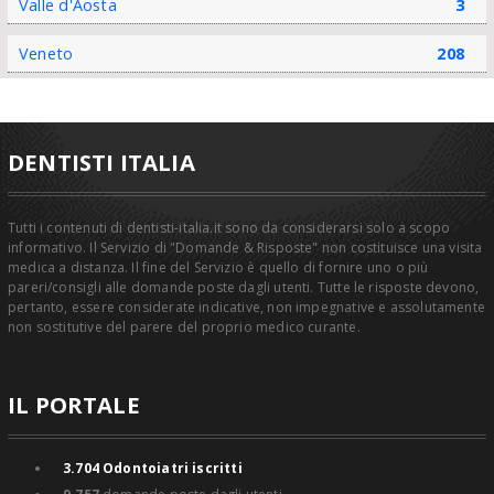
Valle d'Aosta
3
Veneto
208
DENTISTI ITALIA
Tutti i contenuti di dentisti-italia.it sono da considerarsi solo a scopo
informativo. Il Servizio di "Domande & Risposte" non costituisce una visita
medica a distanza. Il fine del Servizio è quello di fornire uno o più
pareri/consigli alle domande poste dagli utenti. Tutte le risposte devono,
pertanto, essere considerate indicative, non impegnative e assolutamente
non sostitutive del parere del proprio medico curante.
IL PORTALE
3.704
Odontoiatri iscritti