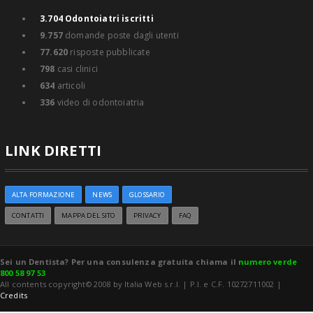
3.704
Odontoiatri iscritti
9.757
domande poste dagli utenti
77.620
risposte pubblicate
798
casi clinici
634
articoli
336
video di odontoiatria
LINK DIRETTI
ALTA FORMAZIONE
NEWS
GLOSSARIO
CONTATTI
MAPPA DEL SITO
PRIVACY
FAQ
Sei un Dentista? Per una consulenza gratuita chiama il
numero verde
800 58 97 53
All contents copyright© 2008 by Italia Web s.r.l. | P.I. e C.F. 10272711002 |
Credits