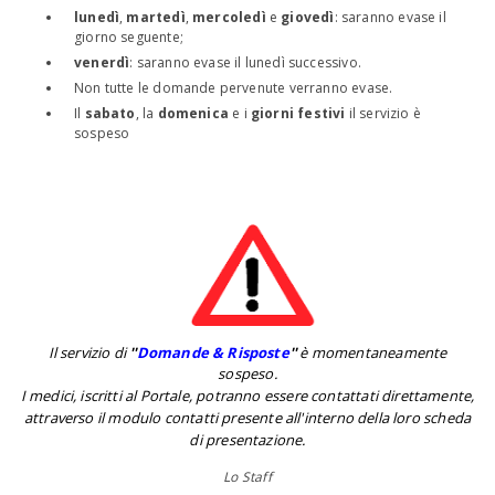
lunedì
,
martedì
,
mercoledì
e
giovedì
: saranno evase il
giorno seguente;
venerdì
: saranno evase il lunedì successivo.
Non tutte le domande pervenute verranno evase.
Il
sabato
, la
domenica
e i
giorni festivi
il servizio è
sospeso
Il servizio di
''
Domande & Risposte
''
è momentaneamente
sospeso.
I medici, iscritti al Portale, potranno essere contattati direttamente,
attraverso il modulo contatti presente all'interno della loro scheda
di presentazione.
Lo Staff