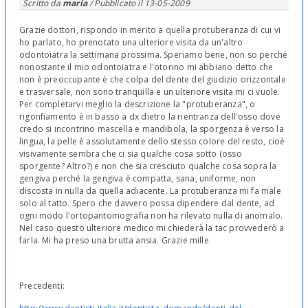
Scritto da
maria
/ Pubblicato il
13-05-2009
Grazie dottori, rispondo in merito a quella protuberanza di cui vi
ho parlato, ho prenotato una ulteriore visita da un'altro
odontoiatra la settimana prossima. Speriamo bene, non so perché
nonostante il mio odontoiatra e l'otorino mi abbiano detto che
non è preoccupante è che colpa del dente del giudizio orizzontale
e trasversale, non sono tranquilla e un ulteriore visita mi ci vuole.
Per completarvi meglio la descrizione la "protuberanza", o
rigonfiamento è in basso a dx dietro la rientranza dell'osso dove
credo si incontrino mascella e mandibola, la sporgenza è verso la
lingua, la pelle è assolutamente dello stesso colore del resto, cioè
visivamente sembra che ci sia qualche cosa sotto (osso
sporgente? Altro?) e non che sia cresciuto qualche cosa sopra la
gengiva perché la gengiva è compatta, sana, uniforme, non
discosta in nulla da quella adiacente. La protuberanza mi fa male
solo al tatto. Spero che davvero possa dipendere dal dente, ad
ogni modo l'ortopantomografia non ha rilevato nulla di anomalo.
Nel caso questo ulteriore medico mi chiederà la tac provvederò a
farla. Mi ha preso una brutta ansia. Grazie mille
Precedenti: