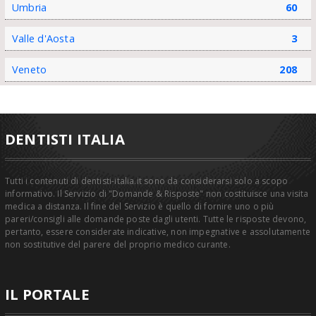
Umbria
60
Valle d'Aosta
3
Veneto
208
DENTISTI ITALIA
Tutti i contenuti di dentisti-italia.it sono da considerarsi solo a scopo
informativo. Il Servizio di "Domande & Risposte" non costituisce una visita
medica a distanza. Il fine del Servizio è quello di fornire uno o più
pareri/consigli alle domande poste dagli utenti. Tutte le risposte devono,
pertanto, essere considerate indicative, non impegnative e assolutamente
non sostitutive del parere del proprio medico curante.
IL PORTALE