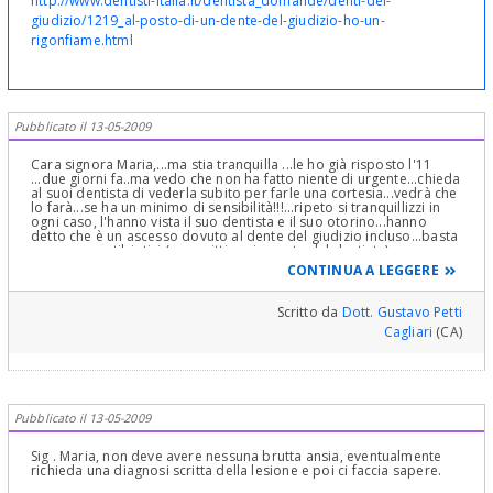
http://www.dentisti-italia.it/dentista_domande/denti-del-
giudizio/1219_al-posto-di-un-dente-del-giudizio-ho-un-
rigonfiame.html
Pubblicato il 13-05-2009
Cara signora Maria,...ma stia tranquilla ...le ho già risposto l'11
...due giorni fa..ma vedo che non ha fatto niente di urgente...chieda
al suoi dentista di vederla subito per farle una cortesia...vedrà che
lo farà...se ha un minimo di sensibilità!!!...ripeto si tranquillizzi in
ogni caso, l'hanno vista il suo dentista e il suo otorino...hanno
detto che è un ascesso dovuto al dente del giudizio incluso...basta
assumere antibiotici (prescritti ovviamente dal dentista) e
procedere ad altri esami Rx più specifici come Status x inf. e
CONTINUA A LEGGERE
magari se non bastasse una TAC mirata...per evidenziare i rapporti
del dente incluso con le strutture anatomiche importanti e
procedere alla sua avulsione chirurgica (estrazione)...che sarà del
Scritto da
Dott. Gustavo Petti
tutto tranquilla...normalissima chirurgia orale di tutti i giorni!
Cagliari
(CA)
...Cordialmente ... mi contatti privatamente...se lo desidera...per
parlare...solo per tranquillizzarla... la mia email è nel mio profilo
cliccando sul mio nome...mi invii una email...poi le darò i telefoni a
cui può contattarmi...tranquilla...Cordialmente suo Gustavo Petti
Parodontologo Cagliari
Pubblicato il 13-05-2009
Sig . Maria, non deve avere nessuna brutta ansia, eventualmente
richieda una diagnosi scritta della lesione e poi ci faccia sapere.