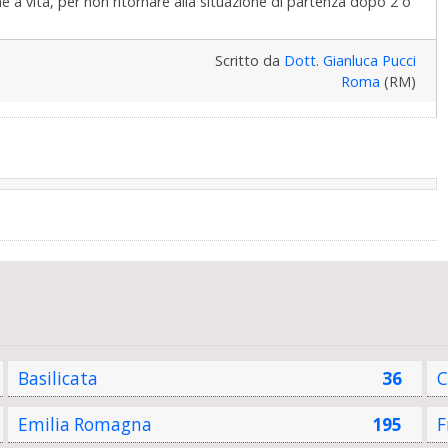
 a vita, per non ritornare alla situazione di partenza dopo 2 o
Scritto da
Dott. Gianluca Pucci
Roma
(RM)
Basilicata
36
C
Emilia Romagna
195
F