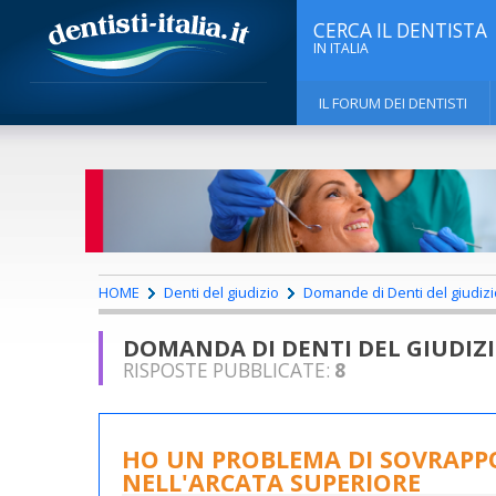
CERCA IL DENTISTA
IN ITALIA
IL FORUM DEI DENTISTI
HOME
Denti del giudizio
Domande di Denti del giudizi
DOMANDA DI DENTI DEL GIUDIZ
RISPOSTE PUBBLICATE:
8
HO UN PROBLEMA DI SOVRAPPOS
NELL'ARCATA SUPERIORE