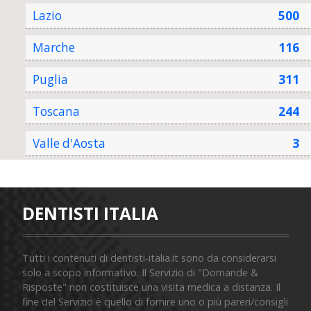
Lazio
500
Marche
116
Puglia
311
Toscana
244
Valle d'Aosta
3
DENTISTI ITALIA
Tutti i contenuti di dentisti-italia.it sono da considerarsi
solo a scopo informativo. Il Servizio di "Domande &
Risposte" non costituisce una visita medica a distanza. Il
fine del Servizio è quello di fornire uno o più pareri/consigli