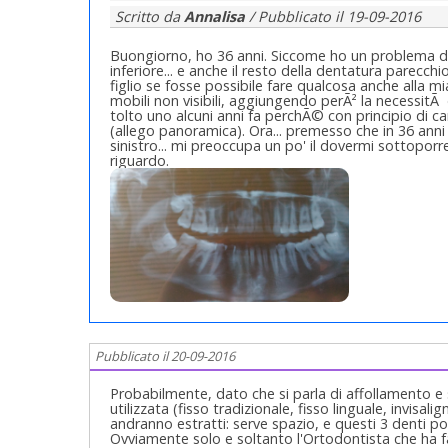
Scritto da
Annalisa
/ Pubblicato il
19-09-2016
Buongiorno, ho 36 anni. Siccome ho un problema di s
inferiore... e anche il resto della dentatura parecch
figlio se fosse possibile fare qualcosa anche alla mia
mobili non visibili, aggiungendo perÃ² la necessitÃ d
tolto uno alcuni anni fa perchÃ© con principio di carie
(allego panoramica). Ora... premesso che in 36 anni
sinistro... mi preoccupa un po' il dovermi sottoporre 
riguardo.
Pubblicato il 20-09-2016
Probabilmente, dato che si parla di affollamento e 
utilizzata (fisso tradizionale, fisso linguale, invisal
andranno estratti: serve spazio, e questi 3 denti 
Ovviamente solo e soltanto l'Ortodontista che ha fat