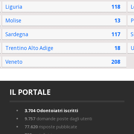
Liguria
118
L
Molise
13
P
Sardegna
117
S
Trentino Alto Adige
18
U
Veneto
208
IL PORTALE
3.704
Odontoiatri iscritti
9.757
domande poste dagli utenti
77.620
risposte pubblicate