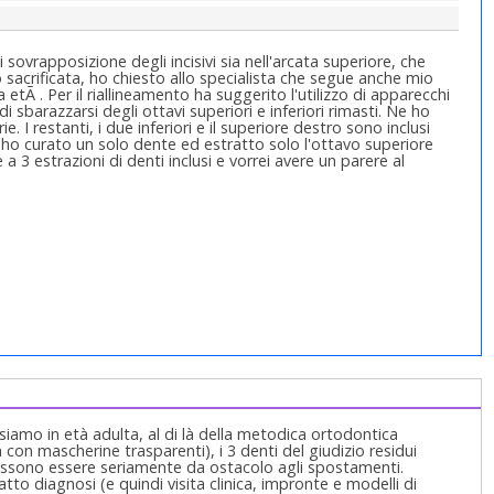
ovrapposizione degli incisivi sia nell'arcata superiore, che
io sacrificata, ho chiesto allo specialista che segue anche mio
 etÃ . Per il riallineamento ha suggerito l'utilizzo di apparecchi
i sbarazzarsi degli ottavi superiori e inferiori rimasti. Ne ho
. I restanti, i due inferiori e il superiore destro sono inclusi
 ho curato un solo dente ed estratto solo l'ottavo superiore
a 3 estrazioni di denti inclusi e vorrei avere un parere al
siamo in età adulta, al di là della metodica ortodontica
ign con mascherine trasparenti), i 3 denti del giudizio residui
possono essere seriamente da ostacolo agli spostamenti.
to diagnosi (e quindi visita clinica, impronte e modelli di