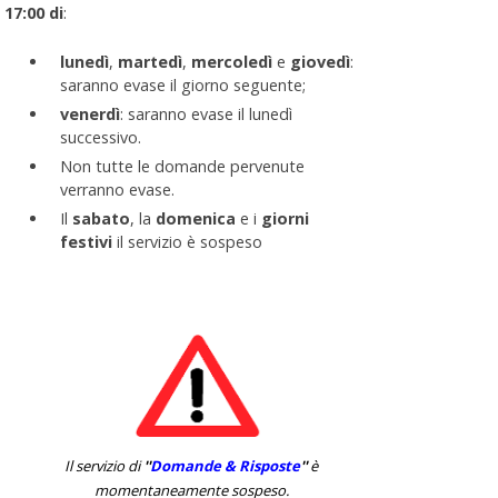
17:00 di
:
lunedì
,
martedì
,
mercoledì
e
giovedì
:
saranno evase il giorno seguente;
venerdì
: saranno evase il lunedì
successivo.
Non tutte le domande pervenute
verranno evase.
Il
sabato
, la
domenica
e i
giorni
festivi
il servizio è sospeso
Il servizio di
''
Domande & Risposte
''
è
momentaneamente sospeso.