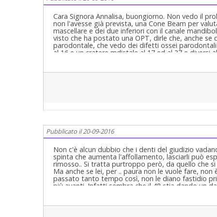
Cara Signora Annalisa, buongiorno. Non vedo il pr
non l'avesse già prevista, una Cone Beam per valut
mascellare e dei due inferiori con il canale mandibol
visto che ha postato una OPT, dirle che, anche se 
parodontale, che vedo dei difetti ossei parodonta
al 16 e un cratere mdistale al 17 ed al 37 e diversi a
bisogno di una Visita Parodontale che è costituita d
Igiene Professionale della tasca, Curettage e Scalin
tasca stessa che falsa la presa delle misurazioni del
che nella seconda visita si riprendono le misure dell
che ora saranno quelle vere e dalla differenza tra le
sua Aggressività, sulla sua attività e si emette una 
Cari Saluti :)
Pubblicato il 20-09-2016
Non c'è alcun dubbio che i denti del giudizio vadan
spinta che aumenta l'affollamento, lasciarli può espo
rimosso.. Si tratta purtroppo però, da quello che s
Ma anche se lei, per .. paura non le vuole fare, non 
passato tanto tempo così, non le diano fastidio pri
più avanti. Infatti sembra che il 48 stia dando un da