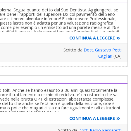
oblema. Segua quanto detto dal Suo Dentista. Aggiungerei, se
are bene i rapporti del superiore Dx col pavimento del Seno
are e il nervo alveolare inferiore! E' mio dovere Professionale,
questa lastra non è adatta per una valutazione radiografica
li come per esempio un emisetto ad una parete mesiale al 26 e
ltri difetti, per cui è da sospettare una Parodontite! Ha, quindi,
a due visite intervallate da una preparazione iniziale con
CONTINUA A LEGGERE
g per rimuovere il tessuto di granulazione dall'interno della
la sua profondità, le Rx endorali complete, i modelli di studio e
e tasche (sei misure in sei punti di ogni dente di tutta la bocca)
Scritto da
Dott. Gustavo Petti
 prime e le seconde si fa diagnosi sul tipo di Parodontite, sulla
Cagliari
(CA)
Prognosi e si pianifica una eventuale terapia! Vada tranquilla e
o tolti. Anche se hanno esaurito a 36 anni quasi totalmente la
rre il trattamento a rischio di recidiva.. e' un ostacolo che va
i vede nella brutta OPT di estrazioni abbastanza complesse.
è detto che anche se l'età non è quella della eruzione, cioè è
ma o poi e che magari ci sia da fare ugualmente tali estrazioni
nno evidente alla radice del 47.
CONTINUA A LEGGERE
Scritto da
Dott. Paolo Passaretti