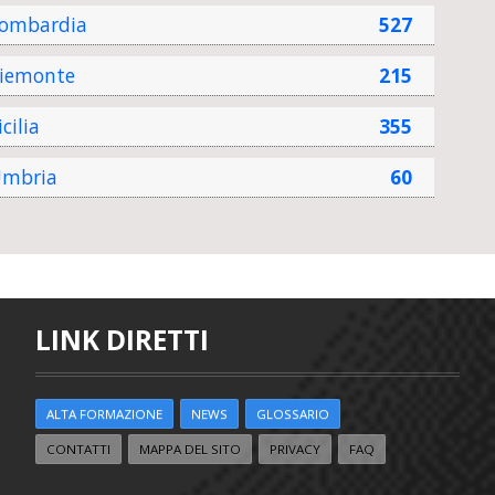
ombardia
527
iemonte
215
icilia
355
mbria
60
LINK DIRETTI
ALTA FORMAZIONE
NEWS
GLOSSARIO
CONTATTI
MAPPA DEL SITO
PRIVACY
FAQ