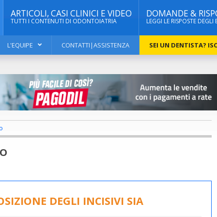
ARTICOLI, CASI CLINICI E VIDEO
DOMANDE & RISP
TUTTI I CONTENUTI DI ODONTOIATRIA
LEGGI LE RISPOSTE DEGLI 
L'EQUIPE
CONTATTI|ASSISTENZA
SEI UN DENTISTA? ISC
o
IO
IZIONE DEGLI INCISIVI SIA