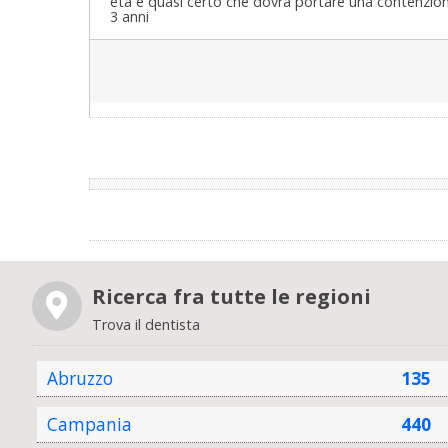
età è quasi certo che dovrà portare una contenzione
3 anni
Ricerca fra tutte le regioni
Trova il dentista
Abruzzo
135
Campania
440