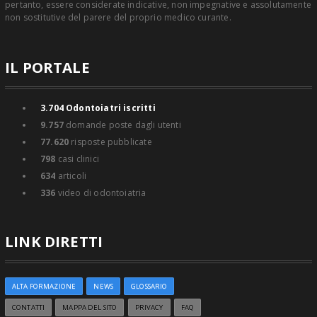
pertanto, essere considerate indicative, non impegnative e assolutamente
non sostitutive del parere del proprio medico curante.
IL PORTALE
3.704
Odontoiatri iscritti
9.757
domande poste dagli utenti
77.620
risposte pubblicate
798
casi clinici
634
articoli
336
video di odontoiatria
LINK DIRETTI
ALTA FORMAZIONE
NEWS
GLOSSARIO
CONTATTI
MAPPA DEL SITO
PRIVACY
FAQ