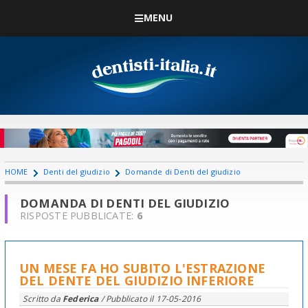
MENU
HOME
Denti del giudizio
Domande di Denti del giudizio
DOMANDA DI DENTI DEL GIUDIZIO
RISPOSTE PUBBLICATE:
6
UN MESE FA HO SUBITO L'ESTRAZIONE
DEL DENTE DEL GIUDIZIO INFERIORE
Scritto da
Federica
/ Pubblicato il
17-05-2016