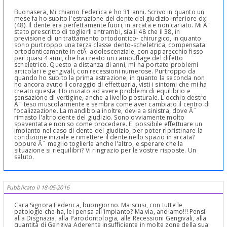
Buonasera, Mi chiamo Federica e ho 31 anni. Scrivo in quanto un
mese fa ho subito l'estrazione del dente del giudizio inferiore dx
(48). Il dente era perfettamente fuori, in arcata e non cariato. Mi Ã¨
stato prescritto di toglierli entrambi, sia il 48 che il 38, in
previsione di un trattamento ortodontico- chirurgico, in quanto
sono purtroppo una terza classe dento-scheletrica, compensata
ortodonticamente in etÃ adolescenziale, con apparecchio fisso
per quasi 4 anni, che ha creato un camouflage del difetto
scheletrico. Questo a distanza di anni, mi ha portato problemi
articolari e gengivali, con recessioni numerose. Purtroppo da
quando ho subito la prima estrazione, in quanto la seconda non
ho ancora avuto il coraggio di effettuarla, visti i sintomi che mi ha
creato questa. Ho iniziato ad avere problemi di equilibrio e
sensazione di vertigine, anche a livello posturale. L'occhio destro
Ã¨ teso muscolarmente e sembra come aver cambiato il centro di
focalizzazione. La mandibola inoltre, devia a sinistra, dove Ã¨
rimasto l'altro dente del giudizio. Sono ovviamente molto
spaventata e non so come procedere. E' possibile effettuare un
impianto nel caso di dente del giudizio, per poter ripristinare la
condizione iniziale e rimettere il dente nello spazio in arcata?
oppure Ã¨ meglio toglierle anche l'altro, e sperare che la
situazione si riequilibri? Vi ringrazio per le vostre risposte. Un
saluto.
Pubblicato il 18-05-2016
Cara Signora Federica, buongiorno. Ma scusi, con tutte le
patologie che ha, lei pensa all'impianto? Ma via, andiamo!!! Pensi
alla Disgnazia, alla Parodontologia, alle Recessioni Gengivali, alla
quantità di Gengiva Aderente insufficiente in molte zone della sua