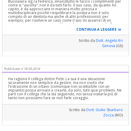
Buonasera sig.ra Federica, innanzitutto le faccio i complimenti per
come si "ascolta": non è da tutti farlo. Il suo caso, da quanto ho
capito, è da approcciare in maniera molto precisa e
multidisciplinare poichè riequilibrare la postura non è solo
compito di un dentista ma anche di altri professionisti; per
esempio, per risolvere un caso come il suo mi avvarrei di un
osteopata per iniziare a riequilibrare il sistema in generale. Per
quanto riguarda l'installazione di un impianto in posizione del 48
CONTINUA A LEGGERE
potrebbe essere un'ipotesi che però deve essere confermata con
una visita accurata. Riferisca i suoi sintomi al dentista che la sta
curando che troverà sicuramente il tempo di ascoltarla e
Scritto da
Dott. Angelo Itri
analizzare la situazione al meglio. Resto a sua disposizione per
Genova
(GE)
qualsiasi altro chiarimento. Le auguro una buona serata
Pubblicato il 18-05-2016
Ha ragione il collega dottor Petti. La sua è una situazione
sicuramente non semplice da gestire, ma non credo che
l'estrazione di un ottavo (comunque non sostituibile con un
impianto) possa arrivare a crearle, da solo, tutti quei problemi. Ne
parli con il collega che la sta seguendo, noi senza visitarla piû di
tanto non possiamo fare se non farle coraggio.
Scritto da
Dott. Giulio Sbarbaro
Zocca
(MO)