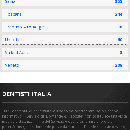
Sicilia
355
Toscana
244
Trentino Alto Adige
18
Umbria
60
Valle d'Aosta
3
Veneto
208
DENTISTI ITALIA
Tutti i contenuti di dentisti-italia.it sono da considerarsi solo a scopo
informativo. Il Servizio di "Domande & Risposte" non costituisce una visita
medica a distanza. Il fine del Servizio è quello di fornire uno o più
pareri/consigli alle domande poste dagli utenti. Tutte le risposte devono,