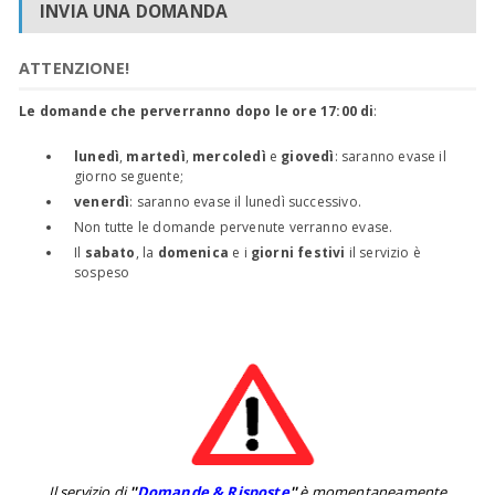
INVIA UNA DOMANDA
ATTENZIONE!
Le domande che perverranno dopo le ore 17:00 di
:
lunedì
,
martedì
,
mercoledì
e
giovedì
: saranno evase il
giorno seguente;
venerdì
: saranno evase il lunedì successivo.
Non tutte le domande pervenute verranno evase.
Il
sabato
, la
domenica
e i
giorni festivi
il servizio è
sospeso
Il servizio di
''
Domande & Risposte
''
è momentaneamente