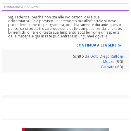
Pubblicato il 19-05-2016
Sig. Federica, perché non sta alle indicazioni della sua
odontoiatra? Se è previsto un intervento maxillofacciale si deve
procedere come da programma, poi chiaramente durante questo
percorso si potrà trovare qualcuna delle complicanze da lei citate.
Dimentichi di fare di testa sua (impianto ecc.) lei non è un esperta
della materia e qui in rete può entrare in un tunnel dove le
perplessità non finiranno mai. Le consiglio di non abbandonare la
strada intrapresa e di affidarsi alle buone mani di chi la sempre
CONTINUA A LEGGERE
curata, chiarendo ogni problema senza interferire sulle cure,
rivalutare clinicamente la postura in modo semplice e
approfondito che in questo momento è consigliato per alleviare
Scritto da
Dott. Diego Ruffoni
gli attuali fastidi citati. A sua disposizione.
Mozzo
(BG)
Carnate
(MB)