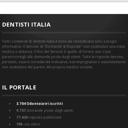
DENTISTI ITALIA
Tutti i contenuti di dentisti-italia.it sono da considerarsi solo a scopo
informativo. Il Servizio di "Domande & Risposte" non costituisce una visita
medica a distanza. Il fine del Servizio è quello di fornire uno o più
pareri/consigli alle domande poste dagli utenti. Tutte le risposte devono,
pertanto, essere considerate indicative, non impegnative e assolutamente
non sostitutive del parere del proprio medico curante.
IL PORTALE
3.704
Odontoiatri iscritti
9.757
domande poste dagli utenti
77.620
risposte pubblicate
798
casi clinici