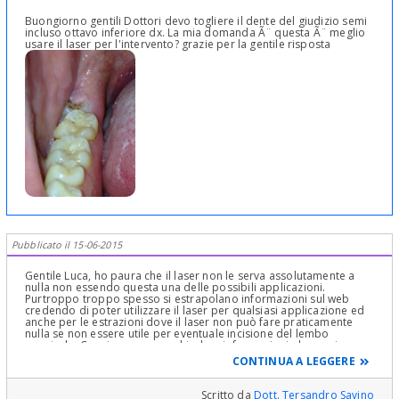
Buongiorno gentili Dottori devo togliere il dente del giudizio semi
incluso ottavo inferiore dx. La mia domanda Ã¨ questa Ã¨ meglio
usare il laser per l'intervento? grazie per la gentile risposta
Pubblicato il 15-06-2015
Gentile Luca, ho paura che il laser non le serva assolutamente a
nulla non essendo questa una delle possibili applicazioni.
Purtroppo troppo spesso si estrapolano informazioni sul web
credendo di poter utilizzare il laser per qualsiasi applicazione ed
anche per le estrazioni dove il laser non può fare praticamente
nulla se non essere utile per eventuale incisione del lembo
gengivale. Conviene sempre chiedere informazioni al proprio
dentista per non incorrere in equivocie, all' interpretazioni. Le
CONTINUA A LEGGERE
consiglio di consultare il suo dentista che conosce la situazione
clinica tanto da consigliarle l'estrazione. Cordialmente
Scritto da
Dott. Tersandro Savino