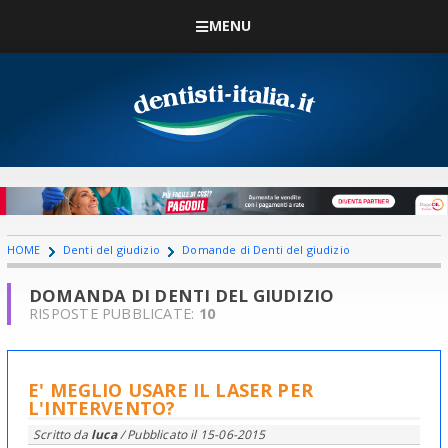
MENU
HOME
Denti del giudizio
Domande di Denti del giudizio
DOMANDA DI DENTI DEL GIUDIZIO
RISPOSTE PUBBLICATE:
10
E' MEGLIO USARE IL LASER PER
L'INTERVENTO?
Scritto da
luca
/ Pubblicato il
15-06-2015