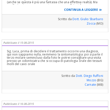
(anche se questa è più una fantasia che una effettiva realtà). Ma
per l'estrazione vera e propria servono: scollatori, leve, pinze,
frese ossivore ed eventualmente strumenti chirurgici sonici
CONTINUA A LEGGERE
(sonosurgery) o piezo-elettrici (piezosurgery).
Scritto da
Dott. Giulio Sbarbaro
Zocca
(MO)
Pubblicato il 15-06-2015
Sig. Luca, prima di decidere il trattamento occorre una diagnosi,
qui non sappiamo nulla, nemmeno la sintomatologia: poi a parte il
terzo molare semincluso dalla foto le potrei consigliare una visita
presso un odontoiatra che si occupa di patologia orale dei tessuti
molli del cavo orale
Scritto da
Dott. Diego Ruffoni
Mozzo
(BG)
Carnate
(MB)
Pubblicato il 16-06-2015