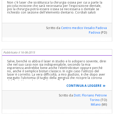
Non c'è laser che sostituisca la chirurgia ossea per cui a parte la
piccola incisione che sarà necessaria per l'esposizione dentale,
poi la chirurgia potrà essere ossea se necessaria o dentale se
richiesto con sezione dell'elemento dentario. Cordiali saluti
Scritto da
Centro medico Vesalio Padova
Padova
(PD)
Pubblicato il 16-06-2015
Salve, benchè io abbia il laser in studio e lo adopero sovente, direi
che nel suo caso non sia indispensabile, secondo la mia
esperienza andrebbe bene anche l'elettrobisturi oppure perchè
no, anche il semplice bisturi classico. In ogni caso l'utilizzo del
laser è corretto. La vera difficoltà, a mio giudizio, è che dopo aver
eseguito l'ulotomia (il taglio della gengiva che ricopre la corona
del dente) In qualsiasi modo si voglia fare, poi occorre una mano
esperta che sappia, con la minore invasività possibile , togliere il
CONTINUA A LEGGERE
dente, ed allora , ma non per essere polemico, in tema di
innovazione, se si inizia con il laser perchè non usare poi anche la
piezo surgery? Ma...non si preoccupi con una buona mano basta
Scritto da
Dott. Floriano Petrone
una leva ed una pinza ....non serve altro!!!
Torino
(TO)
Milano
(MI)