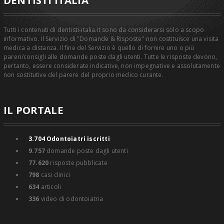
Tutti i contenuti di dentisti-italia.it sono da considerarsi solo a scopo
informativo. Il Servizio di "Domande & Risposte" non costituisce una visita
medica a distanza. Il fine del Servizio è quello di fornire uno o più
pareri/consigli alle domande poste dagli utenti. Tutte le risposte devono,
pertanto, essere considerate indicative, non impegnative e assolutamente
non sostitutive del parere del proprio medico curante.
IL PORTALE
3.704
Odontoiatri iscritti
9.757
domande poste dagli utenti
77.620
risposte pubblicate
798
casi clinici
634
articoli
336
video di odontoiatria