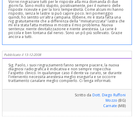
Vorrei ringraziare tutti per le risposte alla mia domanda di due
giorni fa. Sono molto stupito, positivamente, per il numero delle
risposte ricevute e per la loro tempestività. Come alcuni mi hanno
risposto, senza le lastre si può capire poco. Ieri pomeriggio
quindi, ho sentito un'altra campana. Ebbene, mi è stata fatta una
rvg gratuitamente che a differenza della "miniaturizzata" lastra che
mi era stata fatta metteva in mostra il mio problema. Nuova
sentenza: niente devitalizzazione e niente anestesia. La carie è
piccola e ben lontana dal nervo. Sono un pò più sollevato. Grazie
ancora a tutti.
Pubblicato il 13-12-2008
Sig. Paolo, i suoi ringraziamenti fanno sempre piacere, la nuova
diagnosi radiografica è indicativa e non sempre rispecchia
l'aspetto clinico. In qualunque caso il dente va curato, se durante
l'intervento necessita anestesia meglio eseguirla e se occorre
trattamento canalare meglio compierlo. Ci tenga informati.
Scritto da
Dott. Diego Ruffoni
Mozzo
(BG)
Carnate
(MB)